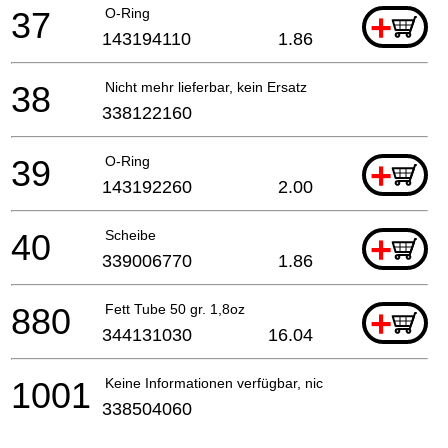
37
O-Ring
+
143194110
1.86
38
Nicht mehr lieferbar, kein Ersatz
338122160
39
O-Ring
+
143192260
2.00
40
Scheibe
+
339006770
1.86
880
Fett Tube 50 gr. 1,8oz
+
344131030
16.04
1001
Keine Informationen verfügbar, nicht bestellbar
338504060