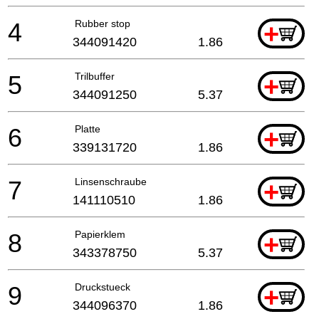
4
Rubber stop
+
344091420
1.86
5
Trilbuffer
+
344091250
5.37
6
Platte
+
339131720
1.86
7
Linsenschraube
+
141110510
1.86
8
Papierklem
+
343378750
5.37
9
Druckstueck
+
344096370
1.86