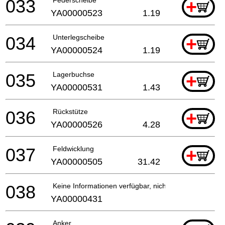
033
+
YA00000523
1.19
034
Unterlegscheibe
+
YA00000524
1.19
035
Lagerbuchse
+
YA00000531
1.43
036
Rückstütze
+
YA00000526
4.28
037
Feldwicklung
+
YA00000505
31.42
038
Keine Informationen verfügbar, nicht bestellbar
YA00000431
Anker