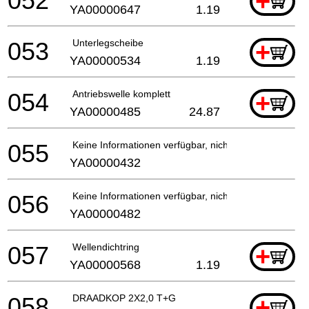
052
+
YA00000647
1.19
053
Unterlegscheibe
+
YA00000534
1.19
054
Antriebswelle komplett
+
YA00000485
24.87
055
Keine Informationen verfügbar, nicht bestellbar
YA00000432
056
Keine Informationen verfügbar, nicht bestellbar
YA00000482
057
Wellendichtring
+
YA00000568
1.19
058
DRAADKOP 2X2,0 T+G
+