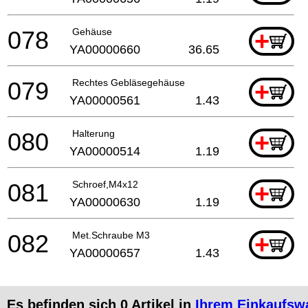
078
Gehäuse
+
YA00000660
36.65
079
Rechtes Gebläsegehäuse
+
YA00000561
1.43
080
Halterung
+
YA00000514
1.19
081
Schroef,M4x12
+
YA00000630
1.19
082
Met.Schraube M3
+
YA00000657
1.43
Es befinden sich
0
Artikel in
Ihrem Einkaufsw