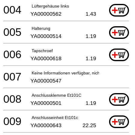
004
Lüftergehäuse links
+
YA00000562
1.43
005
Halterung
+
YA00000514
1.19
006
Tapschroef
+
YA00000618
1.19
007
Keine Informationen verfügbar, nicht bestellbar
YA00000547
008
Anschlussklemme Et101C
+
YA00000501
1.19
009
Anschlusseinheit Et101c
+
YA00000643
22.25