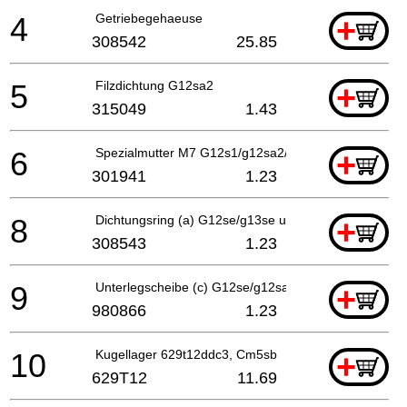
4
Getriebegehaeuse
+
308542
25.85
5
Filzdichtung G12sa2
+
315049
1.43
6
Spezialmutter M7 G12s1/g12sa2/ Bm25y/g13yc/g13v/
+
301941
1.23
8
Dichtungsring (a) G12se/g13se u.a G12sa2, Cm5sb
+
308543
1.23
9
Unterlegscheibe (c) G12se/g12sa2/ G13sb2/g13yc/g1
+
980866
1.23
10
Kugellager 629t12ddc3, Cm5sb
+
629T12
11.69