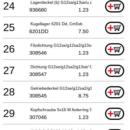
24
Lagerdeckel (b) G12sa/g13se/u.a G12sa2, Cm5sb
+
936680
1.23
25
Kugellager 6201 Dd, Cm5sb
+
6201DD
7.50
26
Filzdichtung G12se/g12sa2/g13se/ G13sb2/g12sa2, C
+
308546
1.23
27
Dichtung G12se/g12sa2/g13se/ G12sb2/g12sa2
+
308547
1.23
28
Getriebedeckel G12se/g12sa2/g13se G13sb2/g12sa2
+
308545
8.75
29
Kopfschraube 5x16 M.federring Selbstsichern,
+
307046
1.23