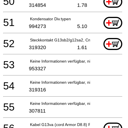
50
+
314854
1.78
51
Kondensator Div.typen
+
994273
5.10
52
Steckkontakt G13sb2/g12sa2, Cm5sb For Noise Supp
+
319320
1.61
53
Keine Informationen verfügbar, nicht bestellbar
953327
54
Keine Informationen verfügbar, nicht bestellbar
319316
55
Keine Informationen verfügbar, nicht bestellbar
307811
Kabel G13va (cord Armor D8.8) For Gbr (110v)