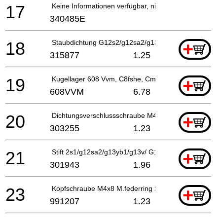
17
Keine Informationen verfügbar, nicht bestellbar
340485E
18
Staubdichtung G12s2/g12sa2/g13sd/ G13sb2/g12sa2
+
315877
1.25
19
Kugellager 608 Vvm, C8fshe, Cm5sb, C8fse, H41mb
+
608VVM
6.78
20
Dichtungsverschlussschraube M4X10
+
303255
1.23
21
Stift 2s1/g12sa2/g13yb1/g13v/ G13yd/g13sb2/g15yc/
+
301943
1.96
23
Kopfschraube M4x8 M.federring Selbstsichern, Cm5s
+
991207
1.23