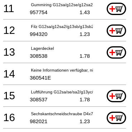
11
Gummiring G12sa/g12se/g12sa2 G13sb2/g12sa2, C
+
957754
1.43
12
Filz G12sa/g12sa2/g13sb/g13sb2 G12sa2
+
994320
1.23
13
Lagerdeckel
+
308538
1.78
14
Keine Informationen verfügbar, nicht bestellbar
360541E
15
Luftführung G12sa/se/sa2/g13yc/se G13sb/sb2/g12sa
+
308537
1.78
16
Sechskantschneidschraube D4x70, Cm5sb
+
982021
1.23