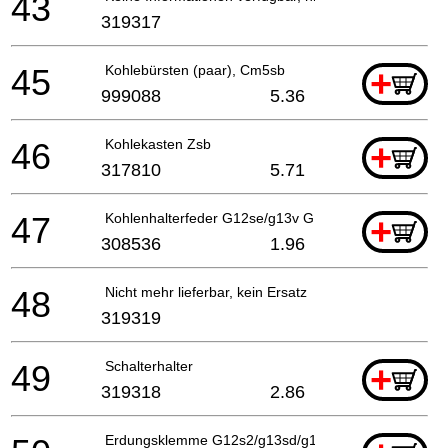
43
319317
45
Kohlebürsten (paar), Cm5sb
+
999088
5.36
46
Kohlekasten Zsb
+
317810
5.71
47
Kohlenhalterfeder G12se/g13v G13yd/g13sb2/g12sa2
+
308536
1.96
48
Nicht mehr lieferbar, kein Ersatz
319319
49
Schalterhalter
+
319318
2.86
Erdungsklemme G12s2/g13sd/g13v G13yd/g13sb2/g