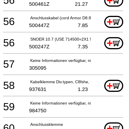
56
+
500461Z
21.27
56
Anschlusskabel (cord Armor D8.8) For Pan
+
500447Z
7.85
56
SNOER 10.7 (USE 714500=2X1 5M)
+
500247Z
7.35
57
Keine Informationen verfügbar, nicht bestellbar
305095
58
Kabelklemme Div.typen, C8fshe, Cm5sb, C8fse
+
937631
1.23
59
Keine Informationen verfügbar, nicht bestellbar
984750
60
Anschlussklemme
+