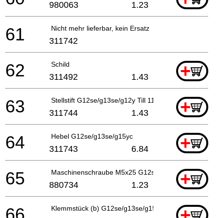
980063
1.23
61
Nicht mehr lieferbar, kein Ersatz
311742
62
Schild
+
311492
1.43
63
Stellstift G12se/g13se/g12y Till 11.2014
+
311744
1.43
64
Hebel G12se/g13se/g15yc
+
311743
6.84
65
Maschinenschraube M5x25 G12se/u.a
+
880734
1.23
66
Klemmstück (b) G12se/g13se/g15yc bis 11.2014
+