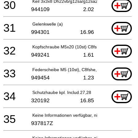
30
Keil 3x3x8 Dh22vb/g12sa/g12sa2/ G13sb2/g12sa2/dh
+
944109
2.02
31
Gelenkwelle (a)
+
994301
16.96
32
Kopfschraube M5x20 (10st) C8fshe, C8fse
+
949241
1.61
33
Federscheibe M5 (10st), C8fshe, C8fse
+
949454
1.23
34
Schutzhaube kpl. Includ.27,28
+
320192
16.85
35
Keine Informationen verfügbar, nicht bestellbar
937817Z
Keine Informationen verfügbar, nicht bestellbar