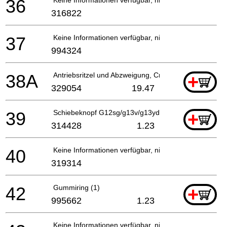
36
316822
37
Keine Informationen verfügbar, nicht bestellbar
994324
38A
Antriebsritzel und Abzweigung, Cm5sb
+
329054
19.47
39
Schiebeknopf G12sg/g13v/g13yd G13sb2/g12sa2, C
+
314428
1.23
40
Keine Informationen verfügbar, nicht bestellbar
319314
42
Gummiring (1)
+
995662
1.23
Keine Informationen verfügbar, nicht bestellbar