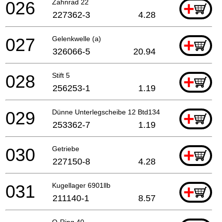
026
Zahnrad 22
+
227362-3
4.28
027
Gelenkwelle (a)
+
326066-5
20.94
028
Stift 5
+
256253-1
1.19
029
Dünne Unterlegscheibe 12 Btd134
+
253362-7
1.19
030
Getriebe
+
227150-8
4.28
031
Kugellager 6901llb
+
211140-1
8.57
O-Ring 40