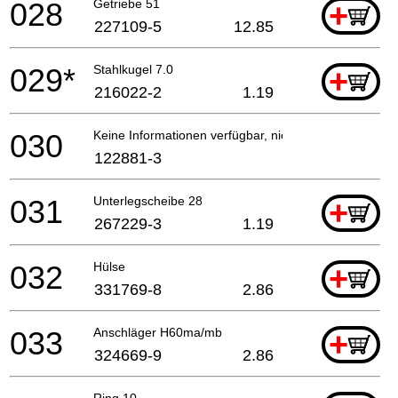
028
Getriebe 51
+
227109-5
12.85
029*
Stahlkugel 7.0
+
216022-2
1.19
030
Keine Informationen verfügbar, nicht bestellbar
122881-3
031
Unterlegscheibe 28
+
267229-3
1.19
032
Hülse
+
331769-8
2.86
033
Anschläger H60ma/mb
+
324669-9
2.86
Ring 10