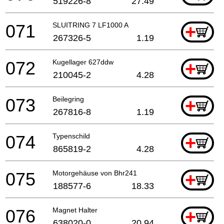
519226-8
27.49
071
SLUITRING 7 LF1000 A
+
267326-5
1.19
072
Kugellager 627ddw
+
210045-2
4.28
073
Beilegring
+
267816-8
1.19
074
Typenschild
+
865819-2
4.28
075
Motorgehäuse von Bhr241
+
188577-6
18.33
076
Magnet Halter
+
638020-0
20.94