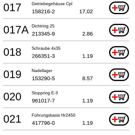
017
Getriebegehäuse Cpl
+
158216-2
17.02
017A
Dichtring 25
+
213345-9
2.86
018
Schraube 4x35
+
266351-3
1.19
019
Nadellager
+
153290-5
8.57
020
Stoppring E-3
+
961017-7
1.19
021
Führungsbasis Hr2450
+
417796-0
1.19