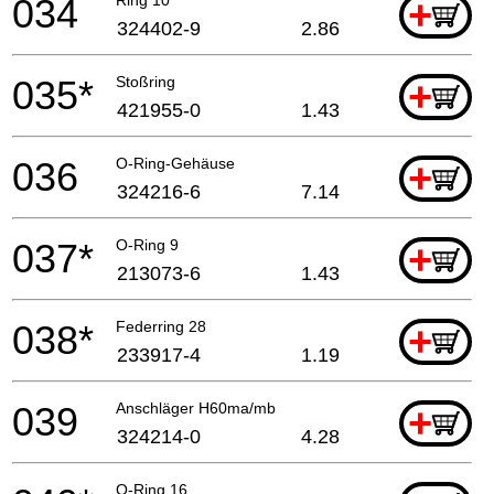
034
+
324402-9
2.86
035*
Stoßring
+
421955-0
1.43
036
O-Ring-Gehäuse
+
324216-6
7.14
037*
O-Ring 9
+
213073-6
1.43
038*
Federring 28
+
233917-4
1.19
039
Anschläger H60ma/mb
+
324214-0
4.28
O-Ring 16