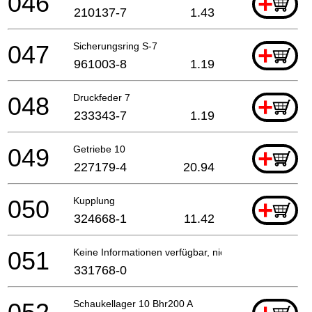
046
+
210137-7
1.43
047
Sicherungsring S-7
+
961003-8
1.19
048
Druckfeder 7
+
233343-7
1.19
049
Getriebe 10
+
227179-4
20.94
050
Kupplung
+
324668-1
11.42
051
Keine Informationen verfügbar, nicht bestellbar
331768-0
Schaukellager 10 Bhr200 A