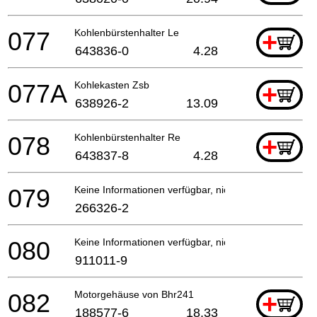
077
Kohlenbürstenhalter Le
+
643836-0
4.28
077A
Kohlekasten Zsb
+
638926-2
13.09
078
Kohlenbürstenhalter Re
+
643837-8
4.28
079
Keine Informationen verfügbar, nicht bestellbar
266326-2
080
Keine Informationen verfügbar, nicht bestellbar
911011-9
082
Motorgehäuse von Bhr241
+
188577-6
18.33