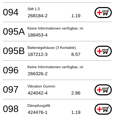
094
Stift 1,5
+
268184-2
1.19
095A
Keine Informationen verfügbar, nicht bestellbar
188453-4
095B
Batteriegehäuse (3 Kontakte)
+
187212-3
8.57
096
Keine Informationen verfügbar, nicht bestellbar
266326-2
097
Vibration Gummi
+
424042-4
2.86
098
Dämpfungsfilt
+
424476-1
1.19