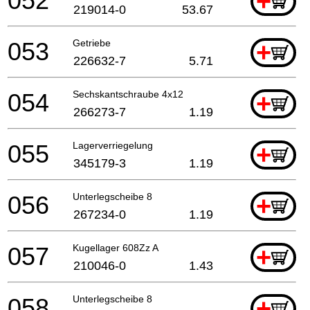
052
+
219014-0
53.67
053
Getriebe
+
226632-7
5.71
054
Sechskantschraube 4x12
+
266273-7
1.19
055
Lagerverriegelung
+
345179-3
1.19
056
Unterlegscheibe 8
+
267234-0
1.19
057
Kugellager 608Zz A
+
210046-0
1.43
058
Unterlegscheibe 8
+