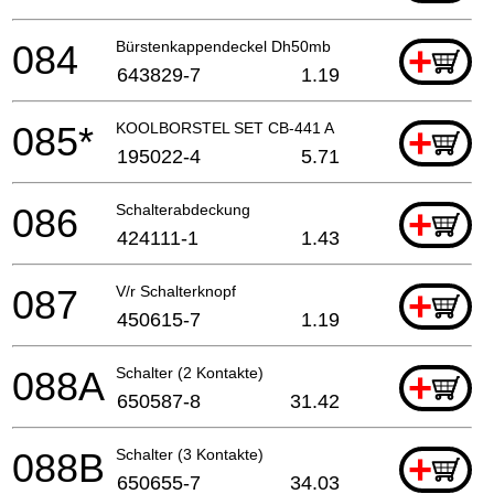
084
Bürstenkappendeckel Dh50mb
+
643829-7
1.19
085*
KOOLBORSTEL SET CB-441 A
+
195022-4
5.71
086
Schalterabdeckung
+
424111-1
1.43
087
V/r Schalterknopf
+
450615-7
1.19
088A
Schalter (2 Kontakte)
+
650587-8
31.42
088B
Schalter (3 Kontakte)
+
650655-7
34.03