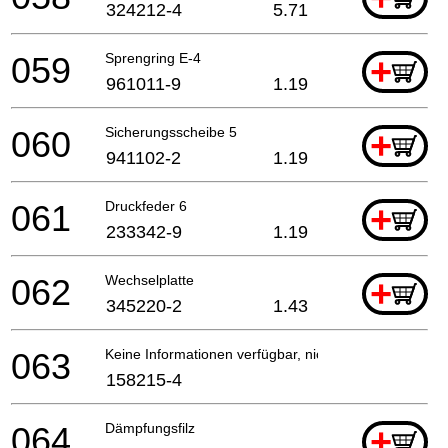
324212-4
5.71
059
Sprengring E-4
+
961011-9
1.19
060
Sicherungsscheibe 5
+
941102-2
1.19
061
Druckfeder 6
+
233342-9
1.19
062
Wechselplatte
+
345220-2
1.43
063
Keine Informationen verfügbar, nicht bestellbar
158215-4
064
Dämpfungsfilz
+