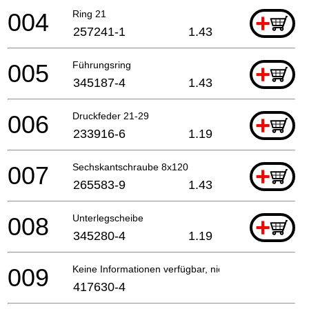
004
Ring 21
+
257241-1
1.43
005
Führungsring
+
345187-4
1.43
006
Druckfeder 21-29
+
233916-6
1.19
007
Sechskantschraube 8x120
+
265583-9
1.43
008
Unterlegscheibe
+
345280-4
1.19
009
Keine Informationen verfügbar, nicht bestellbar
417630-4