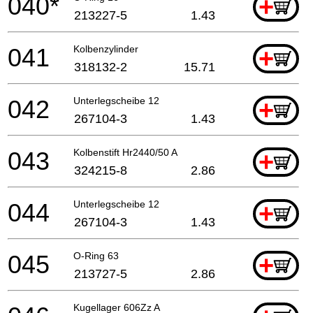
040*
+
213227-5
1.43
041
Kolbenzylinder
+
318132-2
15.71
042
Unterlegscheibe 12
+
267104-3
1.43
043
Kolbenstift Hr2440/50 A
+
324215-8
2.86
044
Unterlegscheibe 12
+
267104-3
1.43
045
O-Ring 63
+
213727-5
2.86
Kugellager 606Zz A