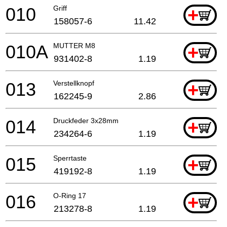
010
Griff
+
158057-6
11.42
010A
MUTTER M8
+
931402-8
1.19
013
Verstellknopf
+
162245-9
2.86
014
Druckfeder 3x28mm
+
234264-6
1.19
015
Sperrtaste
+
419192-8
1.19
016
O-Ring 17
+
213278-8
1.19