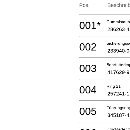
Pos.
Beschrei
001*
Gummistaub
286263-4
002
Sicherungss
233940-9
003
Bohrfutterk
417629-9
004
Ring 21
257241-1
005
Führungsrin
345187-4
Druckfeder 