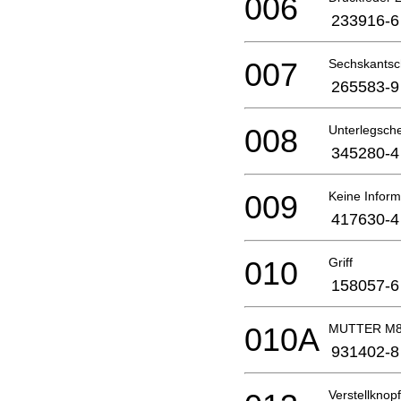
006
233916-6
007
Sechskantsc
265583-9
008
Unterlegsch
345280-4
009
Keine Inform
417630-4
010
Griff
158057-6
010A
MUTTER M
931402-8
Verstellknopf