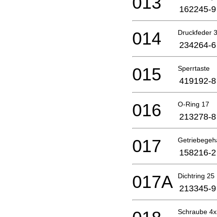
013
162245-9
014
Druckfeder
234264-6
015
Sperrtaste
419192-8
016
O-Ring 17
213278-8
017
Getriebegeh
158216-2
017A
Dichtring 25
213345-9
Schraube 4