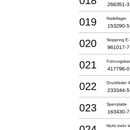
018
266351-3
019
Nadellager
153290-5
020
Stoppring E-
961017-7
021
Führungsbas
417796-0
022
Druckfeder 
233344-5
023
Sperrplatte
163430-7
024
Nicht mehr li