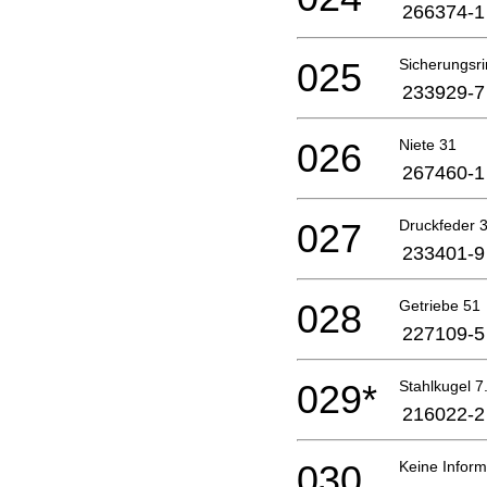
266374-1
025
Sicherungsr
233929-7
026
Niete 31
267460-1
027
Druckfeder 
233401-9
028
Getriebe 51
227109-5
029*
Stahlkugel 7
216022-2
030
Keine Inform