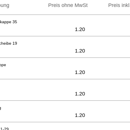
bung
Preis ohne MwSt
Preis ink
kappe 35
1.20
cheibe 19
1.20
appe
1.20
1.20
g
1.20
21-29