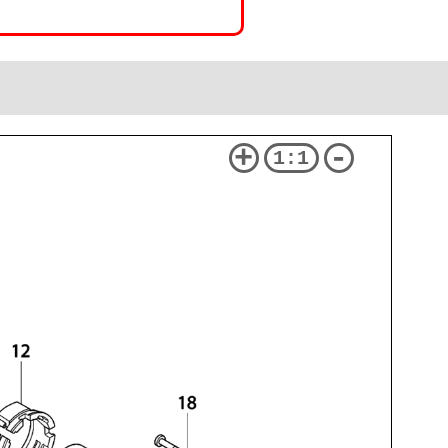
+
-
1:1