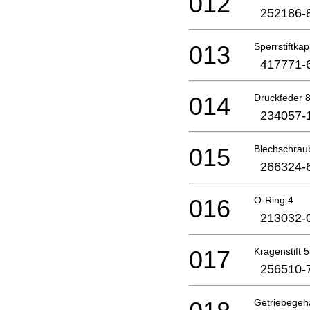
012
252186-
013
Sperrstiftka
417771-
014
Druckfeder 
234057-
015
Blechschrau
266324-
016
O-Ring 4
213032-
017
Kragenstift 5
256510-
Getriebege