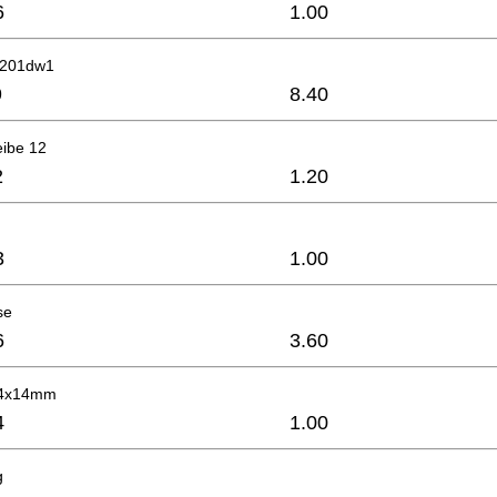
6
1.00
6201dw1
9
8.40
eibe 12
2
1.20
3
1.00
se
6
3.60
M4x14mm
4
1.00
g