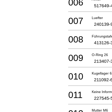
006
517649-
007
Luefter
240139-
008
Führungstaf
413126-
009
O-Ring 26
213407-
010
Kugellager 
211092-
011
Keine Inform
227545-
Mutter M6