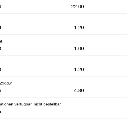
4
22.00
9
1.20
el
3
1.00
3
1.20
629ddw
6
4.80
ationen verfügbar, nicht bestellbar
5