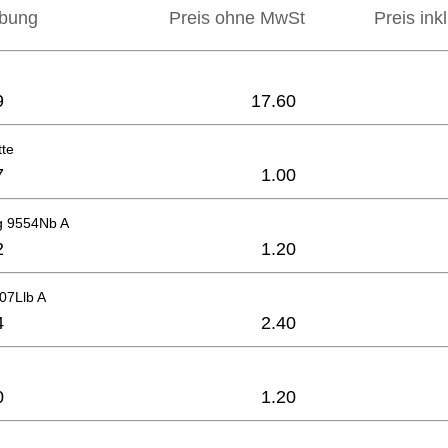
ibung
Preis ohne MwSt
Preis ink
9
17.60
tte
7
1.00
g 9554Nb A
2
1.20
07Llb A
4
2.40
0
1.20