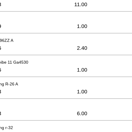
8
11.00
9
1.00
696ZZ A
6
2.40
eibe 11 Ga4530
6
1.00
ing R-26 A
3
1.00
3
6.00
ng r-32