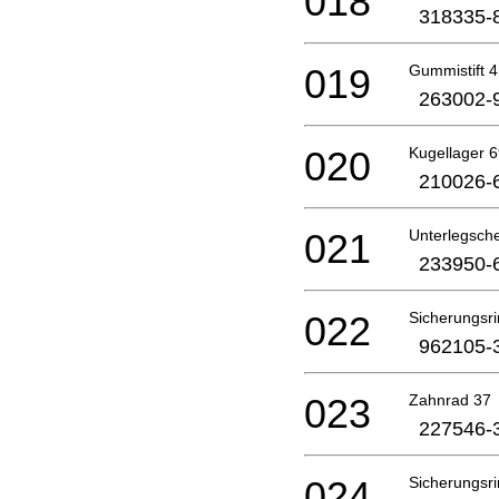
018
318335-
019
Gummistift 4
263002-
020
Kugellager 
210026-
021
Unterlegsch
233950-
022
Sicherungsr
962105-
023
Zahnrad 37
227546-
024
Sicherungsri