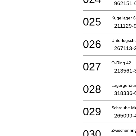
962151-
025
Kugellager 
211129-
026
Unterlegsch
267113-
027
O-Ring 42
213561-
028
Lagergehäu
318336-
029
Schraube 
265099-
030
Zwischenrin