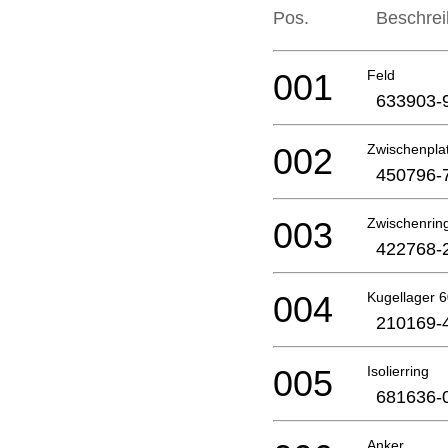
Pos.
Beschre
001
Feld
633903-
002
Zwischenpla
450796-
003
Zwischenrin
422768-
004
Kugellager 6
210169-
005
Isolierring
681636-
Anker