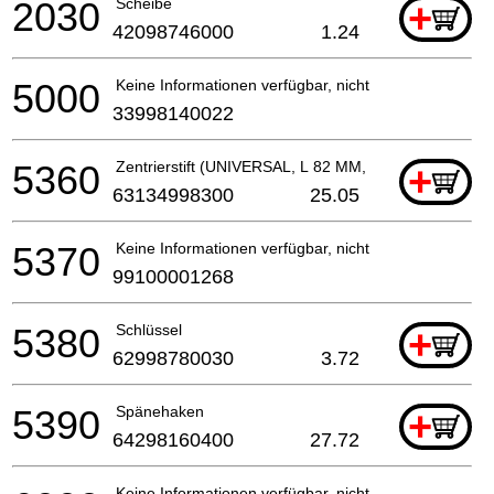
2030
Scheibe
+
42098746000
1.24
5000
Keine Informationen verfügbar, nicht bestellbar
33998140022
5360
Zentrierstift (UNIVERSAL, L 82 MM, OD 6.35 MM)
+
63134998300
25.05
5370
Keine Informationen verfügbar, nicht bestellbar
99100001268
5380
Schlüssel
+
62998780030
3.72
5390
Spänehaken
+
64298160400
27.72
Keine Informationen verfügbar, nicht bestellbar