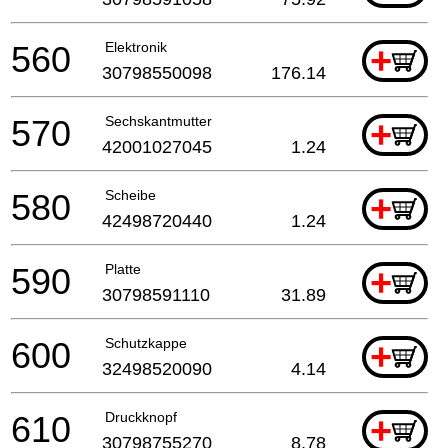
560
Elektronik
+
30798550098
176.14
570
Sechskantmutter
+
42001027045
1.24
580
Scheibe
+
42498720440
1.24
590
Platte
+
30798591110
31.89
600
Schutzkappe
+
32498520090
4.14
610
Druckknopf
+
30798755270
8.78