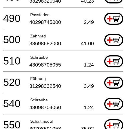
33298320040
40.23
490
Passfeder
+
40298745000
2.49
500
Zahnrad
+
33698682000
41.00
510
Schraube
+
43098705055
1.24
520
Führung
+
31298332540
3.49
540
Schraube
+
43098704060
1.24
550
Schaltmodul
+
30798591058
75.92