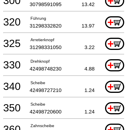
300
+
30798591095
13.42
320
Führung
+
31298332820
13.97
325
Arretierknopf
+
31298331050
3.22
330
Drehknopf
+
42498748230
4.88
340
Scheibe
+
42498727210
1.24
350
Scheibe
+
42498720600
1.24
360
Zahnscheibe
+