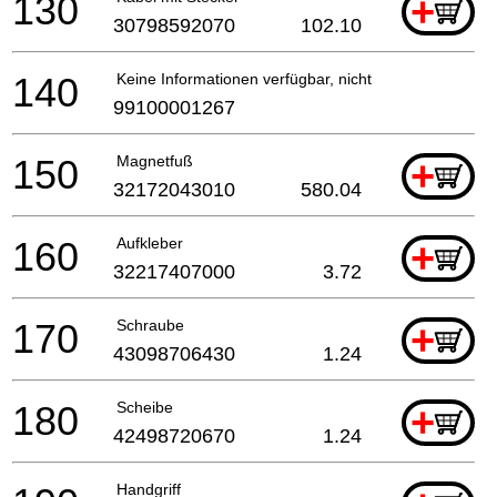
130
+
30798592070
102.10
140
Keine Informationen verfügbar, nicht bestellbar
99100001267
150
Magnetfuß
+
32172043010
580.04
160
Aufkleber
+
32217407000
3.72
170
Schraube
+
43098706430
1.24
180
Scheibe
+
42498720670
1.24
Handgriff