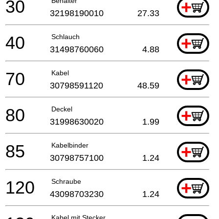
30
Behälter
+
32198190010
27.33
40
Schlauch
+
31498760060
4.88
70
Kabel
+
30798591120
48.59
80
Deckel
+
31998630020
1.99
85
Kabelbinder
+
30798757100
1.24
120
Schraube
+
43098703230
1.24
Kabel mit Stecker