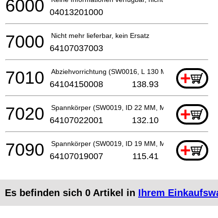
6000
04013201000
7000
Nicht mehr lieferbar, kein Ersatz
64107037003
7010
Abziehvorrichtung (SW0016, L 130 MM, M 12)
+
64104150008
138.93
7020
Spannkörper (SW0019, ID 22 MM, M 6)
+
64107022001
132.10
7090
Spannkörper (SW0019, ID 19 MM, M 6)
+
64107019007
115.41
Es befinden sich
0
Artikel in
Ihrem Einkaufsw