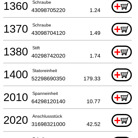
1360
Schraube
+
43098705220
1.24
1370
Schraube
+
43098704120
1.49
1380
Stift
+
40298742020
1.74
1400
Statoreinheit
+
52298690350
179.33
2010
Spanneinheit
+
64298120140
10.77
2020
Anschlussstück
+
31698321000
42.52