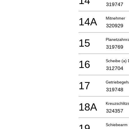
14
319747
14A
Mitnehmer
320929
15
Planetzahnr
319769
16
Scheibe (a)
312704
17
Getriebege
319748
18A
Kreuzschlit
324357
19
Schiebearm 