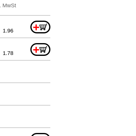
l. MwSt
+
1.96
+
1.78