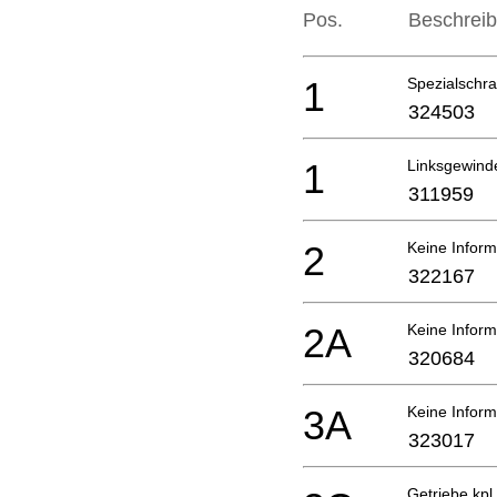
Pos.
Beschrei
1
Spezialschr
324503
1
Linksgewind
311959
2
Keine Inform
322167
2A
Keine Inform
320684
3A
Keine Inform
323017
Getriebe kpl