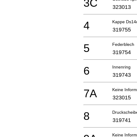
3C
323013
4
Kappe Ds14
319755
5
Federblech
319754
6
Innenring
319743
7A
Keine Inform
323015
8
Druckscheib
319741
Keine Inform