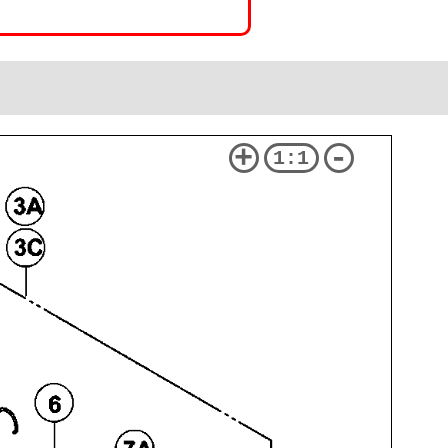
+
-
1:1