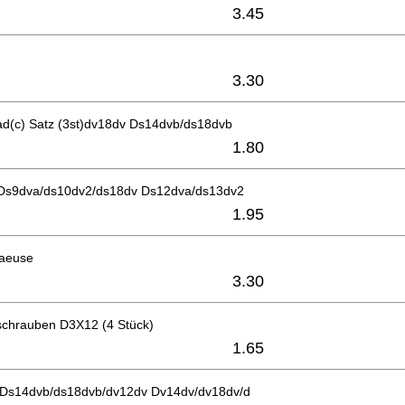
3.45
3.30
ad(c) Satz (3st)dv18dv Ds14dvb/ds18dvb
1.80
 Ds9dva/ds10dv2/ds18dv Ds12dva/ds13dv2
1.95
haeuse
3.30
zschrauben D3X12 (4 Stück)
1.65
Ds14dvb/ds18dvb/dv12dv Dv14dv/dv18dv/d