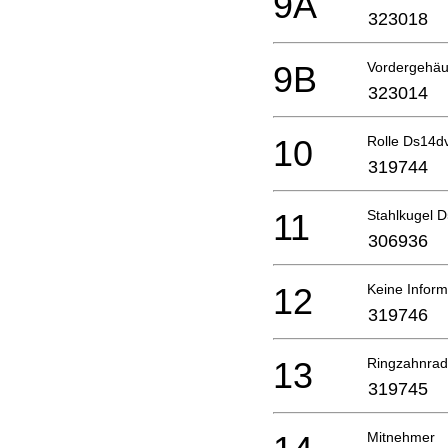
9A
323018
9B
Vordergehä
323014
10
Rolle Ds14d
319744
11
Stahlkugel 
306936
12
Keine Inform
319746
13
Ringzahnrad
319745
Mitnehmer