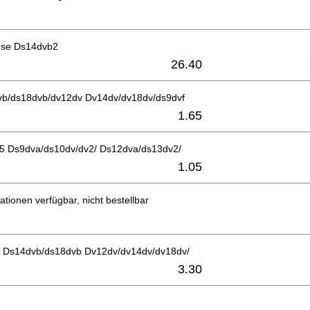
use Ds14dvb2
26.40
vb/ds18dvb/dv12dv Dv14dv/dv18dv/ds9dvf
1.65
D5 Ds9dva/ds10dv/dv2/ Ds12dva/ds13dv2/
1.05
ationen verfügbar, nicht bestellbar
 Ds14dvb/ds18dvb Dv12dv/dv14dv/dv18dv/
3.30