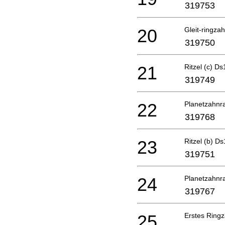
319753
20
Gleit-ringz
319750
21
Ritzel (c) 
319749
22
Planetzahnr
319768
23
Ritzel (b) 
319751
24
Planetzahnr
319767
25
Erstes Ring