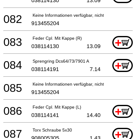
038114130
13.09
082
Keine Informationen verfügbar, nicht bestellbar
913455204
083
Feder Cpl. Mit Kappe (R)
+
038114130
13.09
084
Sprengring Dcs64/73/7901 A
+
038114191
7.14
085
Keine Informationen verfügbar, nicht bestellbar
913455204
086
Feder Cpl. Mit Kappe (L)
+
038114141
14.40
087
Torx Schraube 5x30
+
908005305
1.43