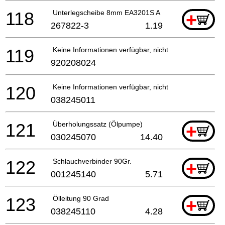
118
Unterlegscheibe 8mm EA3201S A
+
267822-3
1.19
119
Keine Informationen verfügbar, nicht bestellbar
920208024
120
Keine Informationen verfügbar, nicht bestellbar
038245011
121
Überholungssatz (Ölpumpe)
+
030245070
14.40
122
Schlauchverbinder 90Gr.
+
001245140
5.71
123
Ölleitung 90 Grad
+
038245110
4.28