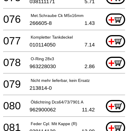
038111171
5.71
076
Met.Schraube Ck M5x16mm
+
266605-8
1.43
077
Kompletter Tankdeckel
+
010114050
7.14
078
O-Ring 28x3
+
963228030
2.86
079
Nicht mehr lieferbar, kein Ersatz
213814-0
080
Öldichtring Dcs64/73/7901 A
+
962900062
11.42
081
Feder Cpl. Mit Kappe (R)
+