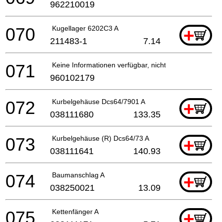
962210019
070
Kugellager 6202C3 A
+
211483-1
7.14
071
Keine Informationen verfügbar, nicht bestellbar
960102179
072
Kurbelgehäuse Dcs64/7901 A
+
038111680
133.35
073
Kurbelgehäuse (R) Dcs64/73 A
+
038111641
140.93
074
Baumanschlag A
+
038250021
13.09
075
Kettenfänger A
+