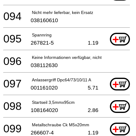
094
Nicht mehr lieferbar, kein Ersatz
038160610
095
Spannring
+
267821-5
1.19
096
Keine Informationen verfügbar, nicht bestellbar
038112630
097
Anlassergriff Dpc64/73/10/11 A
+
001161020
5.71
098
Startseil 3,5mmx95cm
+
108164020
2.86
099
Metallschraube Ck M5x20mm
+
266607-4
1.19