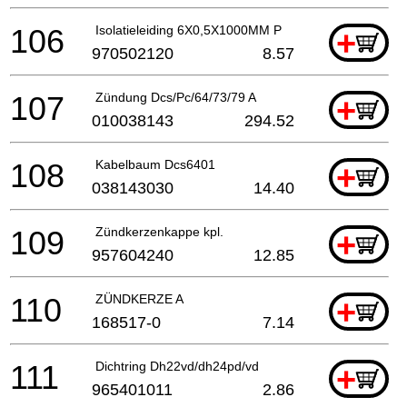
106
Isolatieleiding 6X0,5X1000MM P
+
970502120
8.57
107
Zündung Dcs/Pc/64/73/79 A
+
010038143
294.52
108
Kabelbaum Dcs6401
+
038143030
14.40
109
Zündkerzenkappe kpl.
+
957604240
12.85
110
ZÜNDKERZE A
+
168517-0
7.14
111
Dichtring Dh22vd/dh24pd/vd
+
965401011
2.86