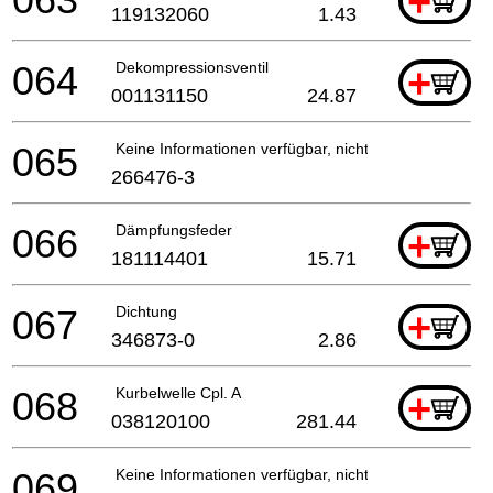
+
119132060
1.43
064
Dekompressionsventil
+
001131150
24.87
065
Keine Informationen verfügbar, nicht bestellbar
266476-3
066
Dämpfungsfeder
+
181114401
15.71
067
Dichtung
+
346873-0
2.86
068
Kurbelwelle Cpl. A
+
038120100
281.44
069
Keine Informationen verfügbar, nicht bestellbar