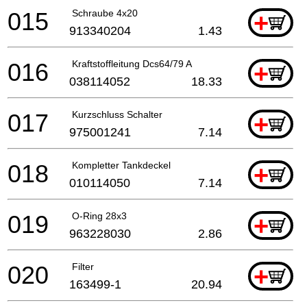
015
Schraube 4x20
+
913340204
1.43
016
Kraftstoffleitung Dcs64/79 A
+
038114052
18.33
017
Kurzschluss Schalter
+
975001241
7.14
018
Kompletter Tankdeckel
+
010114050
7.14
019
O-Ring 28x3
+
963228030
2.86
020
Filter
+
163499-1
20.94