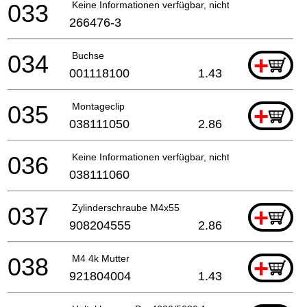
033
Keine Informationen verfügbar, nicht bestellbar
266476-3
034
Buchse
+
001118100
1.43
035
Montageclip
+
038111050
2.86
036
Keine Informationen verfügbar, nicht bestellbar
038111060
037
Zylinderschraube M4x55
+
908204555
2.86
038
M4 4k Mutter
+
921804004
1.43