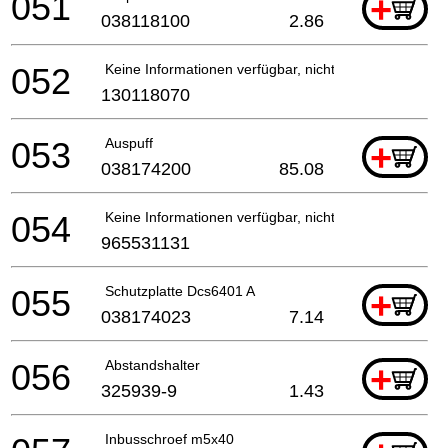
051
+
038118100
2.86
052
Keine Informationen verfügbar, nicht bestellbar
130118070
053
Auspuff
+
038174200
85.08
054
Keine Informationen verfügbar, nicht bestellbar
965531131
055
Schutzplatte Dcs6401 A
+
038174023
7.14
056
Abstandshalter
+
325939-9
1.43
Inbusschroef m5x40