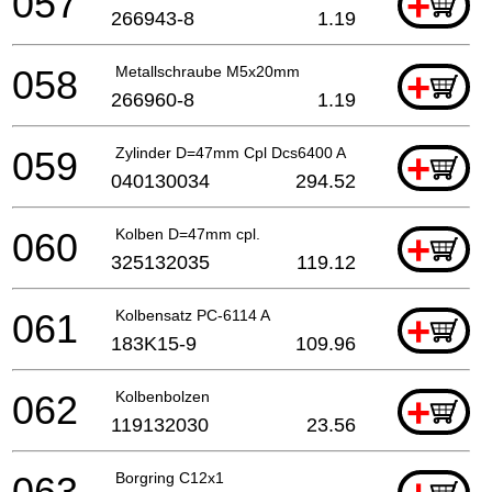
057
+
266943-8
1.19
058
Metallschraube M5x20mm
+
266960-8
1.19
059
Zylinder D=47mm Cpl Dcs6400 A
+
040130034
294.52
060
Kolben D=47mm cpl.
+
325132035
119.12
061
Kolbensatz PC-6114 A
+
183K15-9
109.96
062
Kolbenbolzen
+
119132030
23.56
063
Borgring C12x1