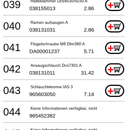
039
Halteklammer Dcs4630/5030 A
+
038155013
2.86
040
Ramen aufsaugen A
+
038131031
2.86
041
Flügelschraube M8 Dlm380 A
+
DA00001237
5.71
042
Ansaugschlauch Dcs7301 A
+
038131011
31.42
043
Schlauchklemme IAS 3
+
965603050
7.14
044
Keine Informationen verfügbar, nicht bestellbar
965452382
Keine Informationen verfügbar, nicht bestellbar