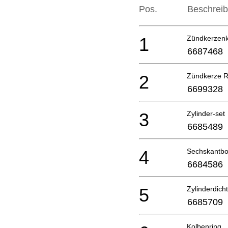
Pos.
Beschrei
1
Zündkerzenka
6687468
2
Zündkerze R
6699328
3
Zylinder-set
6685489
4
Sechskantbo
6684586
5
Zylinderdich
6685709
Kolbenring