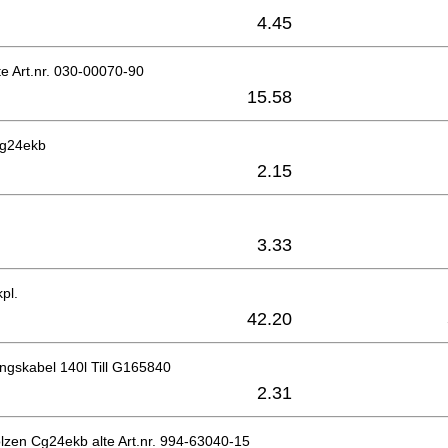
4.45
te Art.nr. 030-00070-90
15.58
Cg24ekb
2.15
3.33
pl.
42.20
gskabel 140l Till G165840
2.31
lzen Cg24ekb alte Art.nr. 994-63040-15