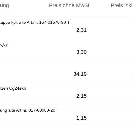
bung
Preis ohne MwSt
Preis ink
ppe kpl. alte Art.nr. 157-01570-90 Ti
2.31
cj8y
3.30
34.19
lzen Cg24ekb
2.15
tung alte Art.nr. 017-00980-20
1.15