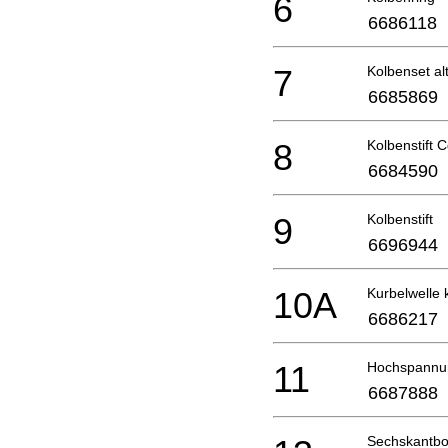
6
6686118
7
Kolbenset al
6685869
8
Kolbenstift 
6684590
9
Kolbenstift
6696944
10A
Kurbelwelle k
6686217
11
Hochspannun
6687888
Sechskantbo