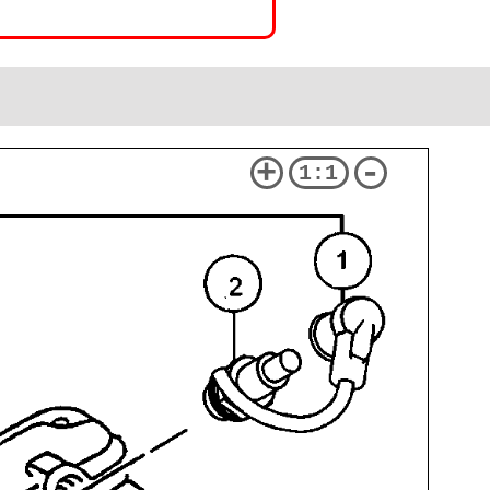
+
-
1:1