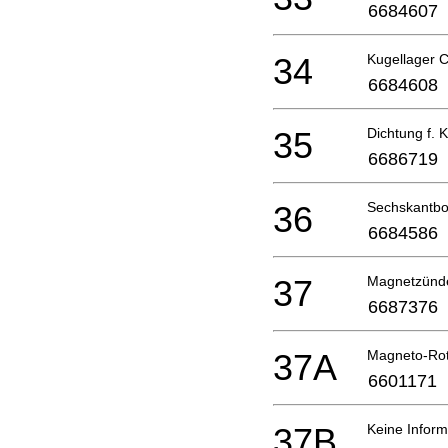
6684607
34
Kugellager 
6684608
35
Dichtung f. 
6686719
36
Sechskantbo
6684586
37
Magnetzünder
6687376
37A
Magneto-Ro
6601171
37B
Keine Inform