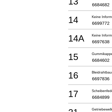
13
6684682
14
Keine Inform
6699772
14A
Keine Inform
6697638
15
Gummikappe
6684602
16
Bleidrahtba
6697836
17
Scheibenfede
6684899
Getriebewel