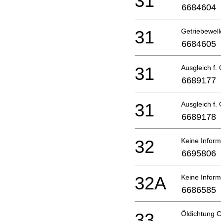
31
6684604
31
Getriebewel
6684605
31
Ausgleich f.
6689177
31
Ausgleich f.
6689178
32
Keine Inform
6695806
32A
Keine Inform
6686585
33
Öldichtung 