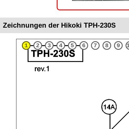
Zeichnungen der Hikoki TPH-230S
1
2
3
4
5
6
7
8
9