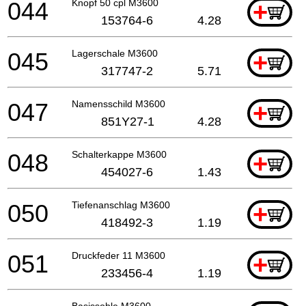
044
Knopf 50 cpl M3600
+
153764-6
4.28
045
Lagerschale M3600
+
317747-2
5.71
047
Namensschild M3600
+
851Y27-1
4.28
048
Schalterkappe M3600
+
454027-6
1.43
050
Tiefenanschlag M3600
+
418492-3
1.19
051
Druckfeder 11 M3600
+
233456-4
1.19
Basissohle M3600