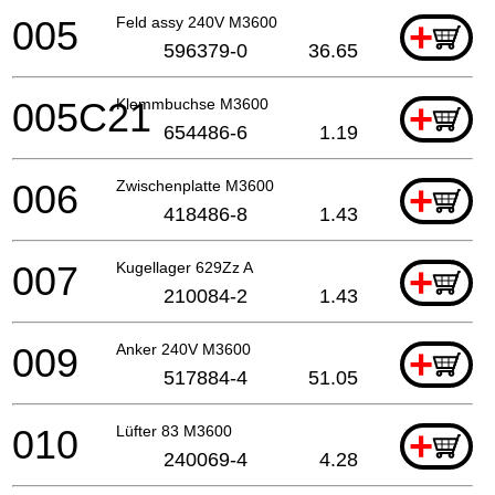
005
Feld assy 240V M3600
+
596379-0
36.65
005C21
Klemmbuchse M3600
+
654486-6
1.19
006
Zwischenplatte M3600
+
418486-8
1.43
007
Kugellager 629Zz A
+
210084-2
1.43
009
Anker 240V M3600
+
517884-4
51.05
010
Lüfter 83 M3600
+
240069-4
4.28