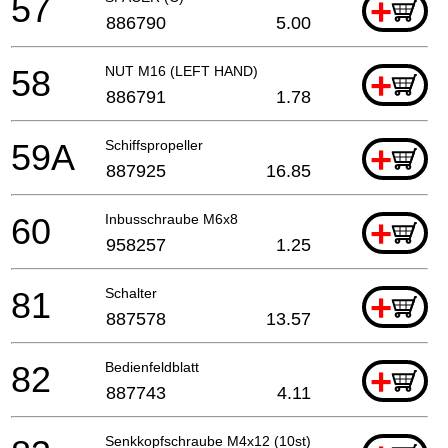
57
+
886790
5.00
58
NUT M16 (LEFT HAND)
+
886791
1.78
59A
Schiffspropeller
+
887925
16.85
60
Inbusschraube M6x8
+
958257
1.25
81
Schalter
+
887578
13.57
82
Bedienfeldblatt
+
887743
4.11
Senkkopfschraube M4x12 (10st)