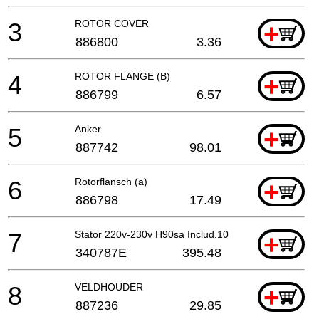
3
ROTOR COVER
+
886800
3.36
4
ROTOR FLANGE (B)
+
886799
6.57
5
Anker
+
887742
98.01
6
Rotorflansch (a)
+
886798
17.49
7
Stator 220v-230v H90sa Includ.103 Für Nzl,saf
+
340787E
395.48
8
VELDHOUDER
+
887236
29.85