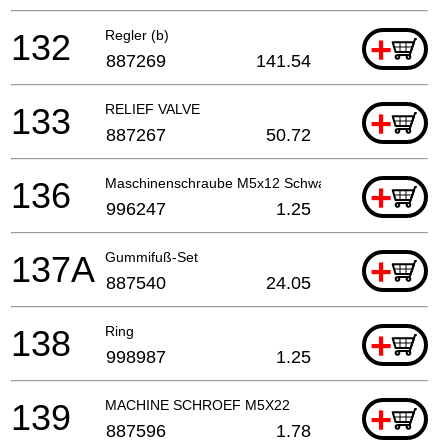
132
Regler (b)
+
887269
141.54
133
RELIEF VALVE
+
887267
50.72
136
Maschinenschraube M5x12 Schwarz
+
996247
1.25
137A
Gummifuß-Set
+
887540
24.05
138
Ring
+
998987
1.25
139
MACHINE SCHROEF M5X22
+
887596
1.78