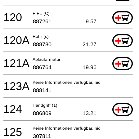
120
PIPE (C)
+
887261
9.57
120A
Rohr (c)
+
888780
21.27
121A
Ablaufarmatur
+
886764
19.96
123A
Keine Informationen verfügbar, nicht bestellbar
888141
124
Handgriff (1)
+
886809
13.21
125
Keine Informationen verfügbar, nicht bestellbar
307811