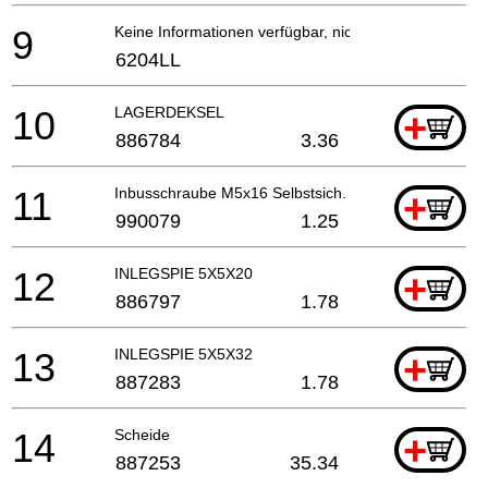
9
Keine Informationen verfügbar, nicht bestellbar
6204LL
10
LAGERDEKSEL
+
886784
3.36
11
Inbusschraube M5x16 Selbstsich.
+
990079
1.25
12
INLEGSPIE 5X5X20
+
886797
1.78
13
INLEGSPIE 5X5X32
+
887283
1.78
14
Scheide
+
887253
35.34