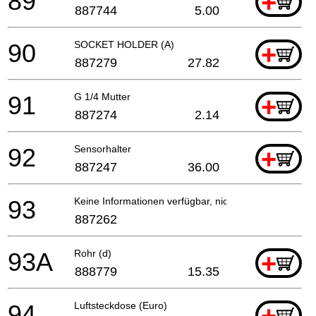
89
+
887744
5.00
90
SOCKET HOLDER (A)
+
887279
27.82
91
G 1/4 Mutter
+
887274
2.14
92
Sensorhalter
+
887247
36.00
93
Keine Informationen verfügbar, nicht bestellbar
887262
93A
Rohr (d)
+
888779
15.35
94
Luftsteckdose (Euro)
+