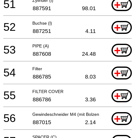
51
Zylinder (l)
+
887591
98.01
52
Buchse (l)
+
887251
4.11
53
PIPE (A)
+
887608
24.48
54
Filter
+
886785
8.03
55
FILTER COVER
+
886786
3.36
56
Gewindeschneider M4 (mit Bolzen Unterlegscheibe)
+
887015
2.14
SPACER (C)