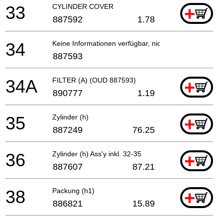
33
CYLINDER COVER
+
887592
1.78
34
Keine Informationen verfügbar, nicht bestellbar
887593
34A
FILTER (A) (OUD 887593)
+
890777
1.19
35
Zylinder (h)
+
887249
76.25
36
Zylinder (h) Ass'y inkl. 32-35
+
887607
87.21
38
Packung (h1)
+
886821
15.89