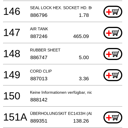
146
SEAL LOCK HEX. SOCKET HD. BOLT M8
+
886796
1.78
147
AIR TANK
+
887246
465.09
148
RUBBER SHEET
+
886747
5.00
149
CORD CLIP
+
887013
3.36
150
Keine Informationen verfügbar, nicht bestellbar
888142
151A
ÜBERHOLUNGSKIT EC1433H (ALT 888715)
+
889351
138.26