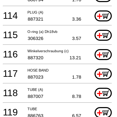
114
PLUG (A)
+
887321
3.36
115
O-ring (a) Dh18vb
+
306326
3.57
116
Winkelverschraubung (c)
+
887320
13.21
117
HOSE BAND
+
887023
1.78
118
TUBE (A)
+
887007
8.78
119
TUBE
+
886763
6.57