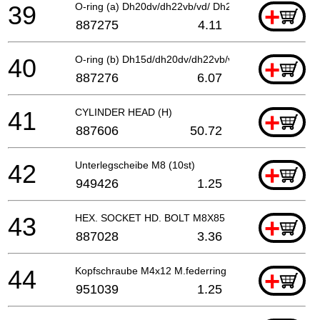
39
O-ring (a) Dh20dv/dh22vb/vd/ Dh24pb-vd/dh20pb
+
887275
4.11
40
O-ring (b) Dh15d/dh20dv/dh22vb/vd Dh24pb-vd/dh20
+
887276
6.07
41
CYLINDER HEAD (H)
+
887606
50.72
42
Unterlegscheibe M8 (10st)
+
949426
1.25
43
HEX. SOCKET HD. BOLT M8X85
+
887028
3.36
44
Kopfschraube M4x12 M.federring
+
951039
1.25