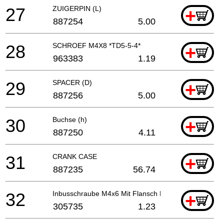
27
ZUIGERPIN (L)
+
887254
5.00
28
SCHROEF M4X8 *TD5-5-4*
+
963383
1.19
29
SPACER (D)
+
887256
5.00
30
Buchse (h)
+
887250
4.11
31
CRANK CASE
+
887235
56.74
32
Inbusschraube M4x6 Mit Flansch For (s)
+
305735
1.23