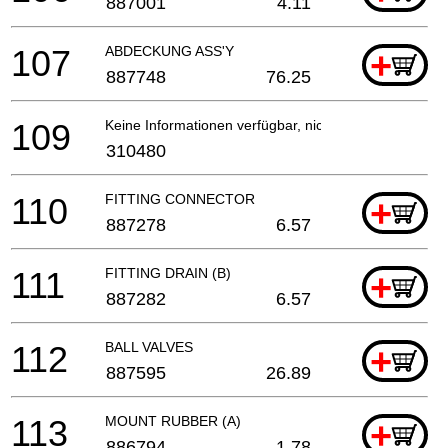
887001
4.11
107
ABDECKUNG ASS'Y
+
887748
76.25
109
Keine Informationen verfügbar, nicht bestellbar
310480
110
FITTING CONNECTOR
+
887278
6.57
111
FITTING DRAIN (B)
+
887282
6.57
112
BALL VALVES
+
887595
26.89
113
MOUNT RUBBER (A)
+
886794
1.78