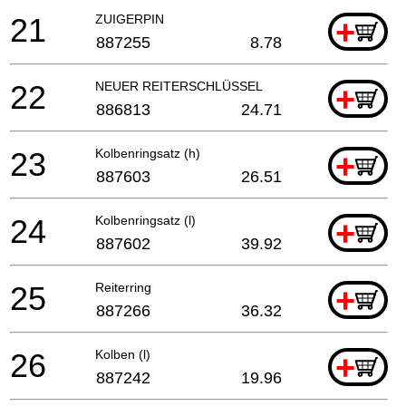
21
ZUIGERPIN
+
887255
8.78
22
NEUER REITERSCHLÜSSEL
+
886813
24.71
23
Kolbenringsatz (h)
+
887603
26.51
24
Kolbenringsatz (l)
+
887602
39.92
25
Reiterring
+
887266
36.32
26
Kolben (l)
+
887242
19.96