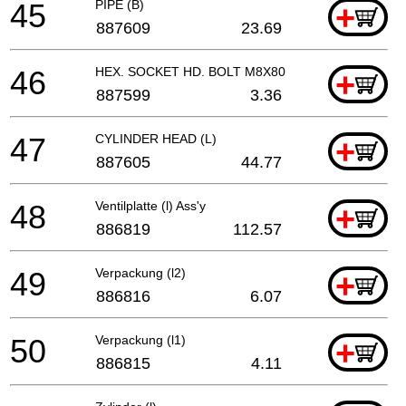
45
PIPE (B)
+
887609
23.69
46
HEX. SOCKET HD. BOLT M8X80
+
887599
3.36
47
CYLINDER HEAD (L)
+
887605
44.77
48
Ventilplatte (l) Ass'y
+
886819
112.57
49
Verpackung (l2)
+
886816
6.07
50
Verpackung (l1)
+
886815
4.11