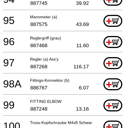
887745
39.92
95
Manometer (a)
+
887575
43.69
96
Reglergriff (grau)
+
887468
11.60
97
Regler (a) Ass'y
+
887268
116.17
98A
Fittings-Konnektor (b)
+
886767
6.07
99
FITTING ELBOW
+
887248
13.16
100
Truss-Kopfschraube M4x8 Schwarz
+