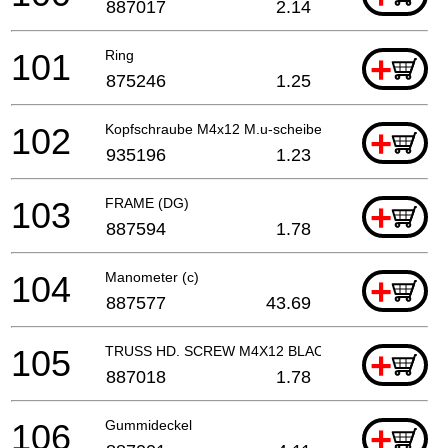
887017
2.14
101
Ring
+
875246
1.25
102
Kopfschraube M4x12 M.u-scheibe (schwarz), C 8fshe
+
935196
1.23
103
FRAME (DG)
+
887594
1.78
104
Manometer (c)
+
887577
43.69
105
TRUSS HD. SCREW M4X12 BLACK
+
887018
1.78
106
Gummideckel
+