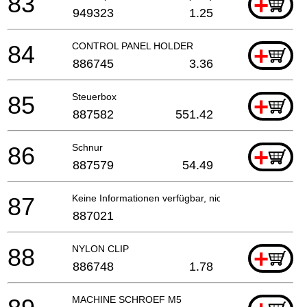
83
+
949323
1.25
84
CONTROL PANEL HOLDER
+
886745
3.36
85
Steuerbox
+
887582
551.42
86
Schnur
+
887579
54.49
87
Keine Informationen verfügbar, nicht bestellbar
887021
88
NYLON CLIP
+
886748
1.78
MACHINE SCHROEF M5