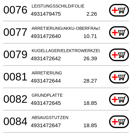
0076
LEISTUNGSSCHILD/FOLIE
+
4931479475
2.26
0077
ARRETIERUNG/AKKU-OBERFRAeSE
+
4931472640
10.71
0079
KUGELLAGER/ELEKTROWERKZEUG
+
4931472642
26.39
0081
ARRETIERUNG
+
4931472644
28.27
0082
GRUNDPLATTE
+
4931472645
18.85
0084
ABSAUGSTUTZEN
+
4931472647
18.85