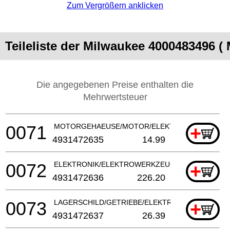
Zum Vergrößern anklicken
Teileliste der Milwaukee 4000483496 (
Die angegebenen Preise enthalten die
Mehrwertsteuer
0071
MOTORGEHAEUSE/MOTOR/ELEKTROWERKZEUG
+
4931472635
14.99
0072
ELEKTRONIK/ELEKTROWERKZEUG
+
4931472636
226.20
0073
LAGERSCHILD/GETRIEBE/ELEKTROWERKZEUG
+
4931472637
26.39