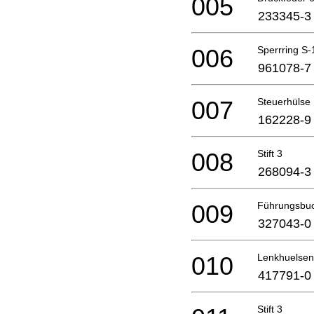
005
233345-3
006
Sperrring S-
961078-7
007
Steuerhülse
162228-9
008
Stift 3
268094-3
009
Führungsbuc
327043-0
010
Lenkhuelsen
417791-0
Stift 3