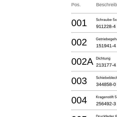
Pos.
Beschrei
001
Schraube 5
911228-4
002
Getriebegeh
151941-4
002A
Dichtung
213177-4
003
Schiebeblec
344858-0
004
Kragenstift 5
256492-3
Druckfeder 