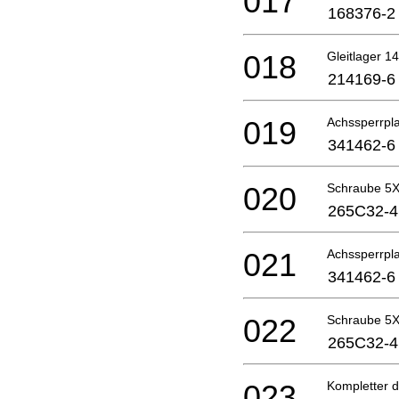
017
168376-2
018
Gleitlager 14
214169-6
019
Achssperrpla
341462-6
020
Schraube 5
265C32-4
021
Achssperrpla
341462-6
022
Schraube 5
265C32-4
023
Kompletter 