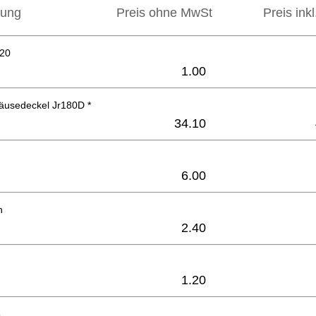
bung
Preis ohne MwSt
Preis ink
x20
1.00
äusedeckel Jr180D *
34.10
6.00
h
2.40
1.20
6