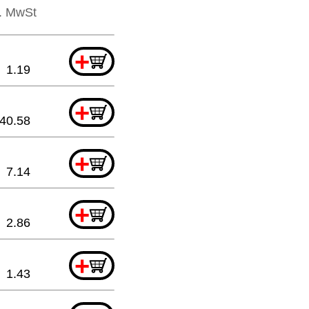
l. MwSt
+
1.19
+
40.58
+
7.14
+
2.86
+
1.43