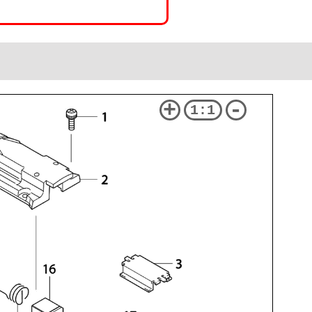
+
-
1:1