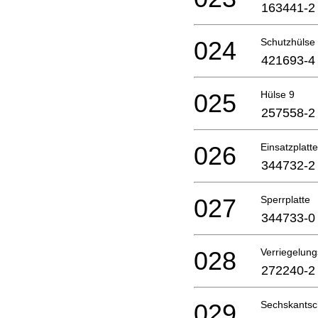
163441-2
024
Schutzhülse
421693-4
025
Hülse 9
257558-2
026
Einsatzplatt
344732-2
027
Sperrplatte
344733-0
028
Verriegelung
272240-2
029
Sechskants