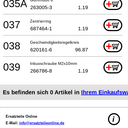
035A
+
263005-3
1.19
037
Zentrierring
+
687464-1
1.19
038
Geschwindigkeitsregelkreis
+
620161-6
96.87
039
Inbusschraube M2x10mm
+
266786-8
1.19
Es befinden sich
0
Artikel in
Ihrem Einkaufsw
Ersatzteile Online
i
E-Mail:
info@ersatzteileonline.de