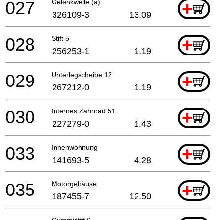
027
Gelenkwelle (a)
+
326109-3
13.09
028
Stift 5
+
256253-1
1.19
029
Unterlegscheibe 12
+
267212-0
1.19
030
Internes Zahnrad 51
+
227279-0
1.43
033
Innenwohnung
+
141693-5
4.28
035
Motorgehäuse
+
187455-7
12.50
Gummistift 6