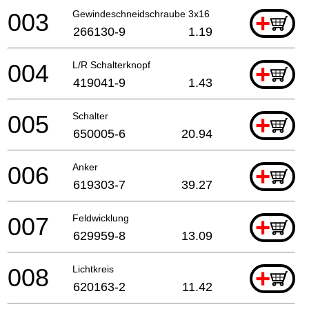
003
Gewindeschneidschraube 3x16
+
266130-9
1.19
004
L/R Schalterknopf
+
419041-9
1.43
005
Schalter
+
650005-6
20.94
006
Anker
+
619303-7
39.27
007
Feldwicklung
+
629959-8
13.09
008
Lichtkreis
+
620163-2
11.42