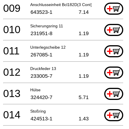
009
Anschlusseinheit Bcl182D(3 Cont) A
+
643523-1
7.14
010
Sicherungsring 11
+
231951-8
1.19
011
Unterlegscheibe 12
+
267085-1
1.19
012
Druckfeder 13
+
233005-7
1.19
013
Hülse
+
324420-7
5.71
014
Stoßring
+
424513-1
1.43