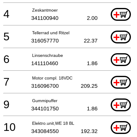
4
Zeskantmoer
+
341100940
2.00
5
Tellerrad und Ritzel
+
316057770
22.37
6
Linsenschraube
+
141110460
1.86
7
Motor compl. 18VDC
+
316096700
209.25
9
Gummipuffer
+
344101750
1.86
10
Elektro.unit,WE 18 BL
+
343084550
192.32