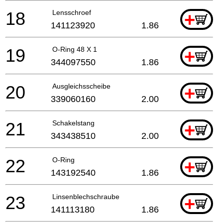
18
Lensschroef
+
141123920
1.86
19
O-Ring 48 X 1
+
344097550
1.86
20
Ausgleichsscheibe
+
339060160
2.00
21
Schakelstang
+
343438510
2.00
22
O-Ring
+
143192540
1.86
23
Linsenblechschraube
+
141113180
1.86