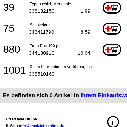
39
Typenschild, Merkmale
+
338132150
1.99
75
Schakelaar
+
343411790
8.59
880
Tube Fett 100 gr.
+
344130910
16.04
1001
Keine Informationen verfügbar, nicht bestellbar
338510160
Es befinden sich
0
Artikel in
Ihrem Einkaufsw
Ersatzteile Online
i
E-Mail:
info@ersatzteileonline.de