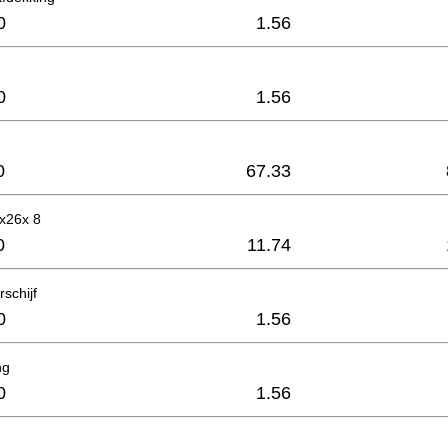
0
1.56
0
1.56
0
67.33
9x26x 8
0
11.74
schijf
0
1.56
ng
0
1.56