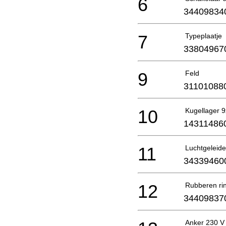
6
34409834
7
Typeplaatje
33804967
9
Feld
31101088
10
Kugellager 
14311486
11
Luchtgeleider
34339460
12
Rubberen ri
34409837
Anker 230 V