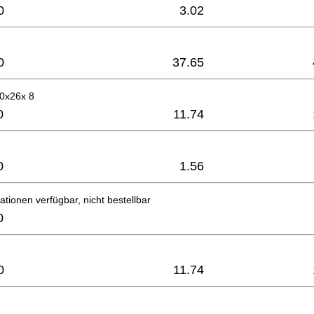
0
3.02
0
37.65
10x26x 8
0
11.74
0
1.56
ationen verfügbar, nicht bestellbar
0
0
11.74