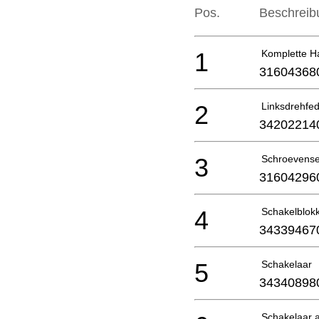
Pos.
Beschreib
1
Komplette Ha
31604368
2
Linksdrehfe
34202214
3
Schroevense
31604296
4
Schakelblok
34339467
5
Schakelaar
34340898
Schakelaar 