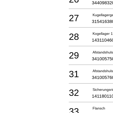
34409832
27
Kugellagerg
31541638
28
Kogellager 
14311046
29
Afstandshuls
34100575
31
Afstandshuls
34100576
32
Sicherungsr
14118011
33
Flansch