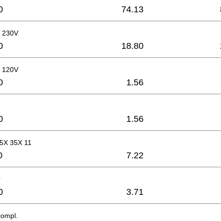
0
74.13
, 230V
0
18.80
, 120V
0
1.56
0
1.56
15X 35X 11
0
7.22
r
0
3.71
ompl.