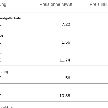
ung
Preis ohne MwSt
Preis ink
ndgriffschale
0
7.22
der
0
1.56
t
0
11.74
kering
0
1.56
0
10.38
afdekking