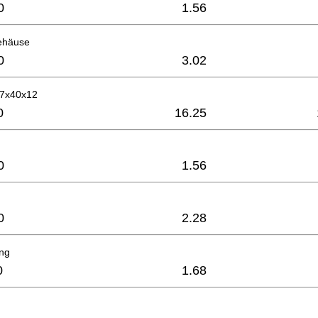
0
1.56
ehäuse
0
3.02
17x40x12
0
16.25
0
1.56
0
2.28
ing
0
1.68