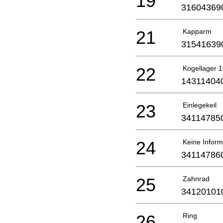
19
31604369
21
Kapparm
31541639
22
Kogellager 
14311404
23
Einlegekeil
34114785
24
Keine Inform
34114786
25
Zahnrad
34120101
26
Ring