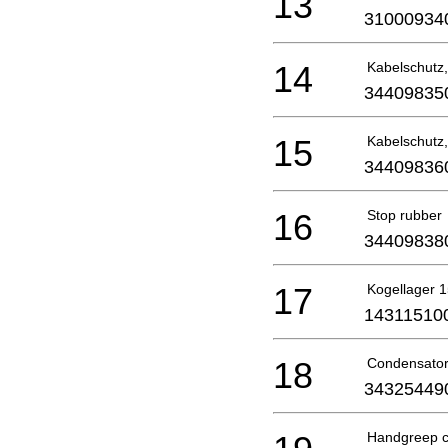
13
31000934
14
Kabelschutz
34409835
15
Kabelschutz
34409836
16
Stop rubber
34409838
17
Kogellager 
14311510
18
Condensato
34325449
Handgreep c