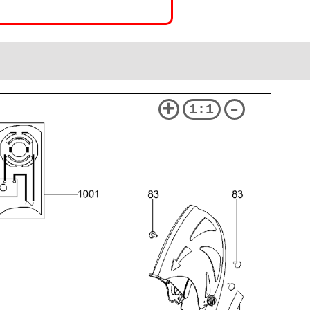
+
-
1:1