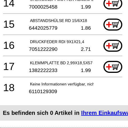
14
+
7000025458
1.99
15
ABSTANDSHÜLSE RD 15/6X18
+
6442025779
1.86
16
DRUCKFEDER RDI 9X1X21,4
+
7051222290
2.71
17
KLEMMPLATTE BD 2,99X18,5X57
+
1382222233
1.99
18
Keine Informationen verfügbar, nicht bestellbar
6110129309
Es befinden sich
0
Artikel in
Ihrem Einkaufsw