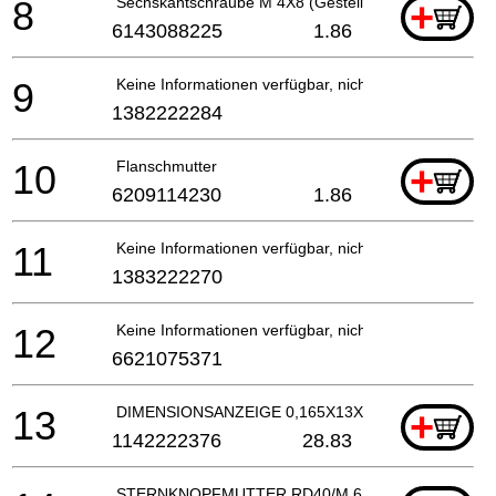
8
Sechskantschraube M 4X8 (Gestellte Scheibe) Verz
+
6143088225
1.86
9
Keine Informationen verfügbar, nicht bestellbar
1382222284
10
Flanschmutter
+
6209114230
1.86
11
Keine Informationen verfügbar, nicht bestellbar
1383222270
12
Keine Informationen verfügbar, nicht bestellbar
6621075371
13
DIMENSIONSANZEIGE 0,165X13X603 32,00-84,35
+
1142222376
28.83
STERNKNOPFMUTTER RD40/M 6 (DIN 934) VERZI