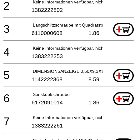
2
Keine Informationen verfügbar, nicht bestellbar
1382222802
3
Langschlitzschraube mit Quadratsteckplatz
+
6110000608
1.86
4
Keine Informationen verfügbar, nicht bestellbar
1383222253
5
DIMENSIONSANZEIGE 0,50X9,3X193 21,65-34,00
+
1142222368
8.59
6
Senkkopfschraube
+
6172091014
1.86
7
Keine Informationen verfügbar, nicht bestellbar
1383222261