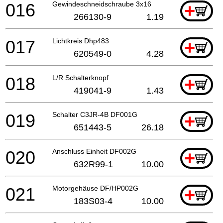
016
Gewindeschneidschraube 3x16
+
266130-9
1.19
017
Lichtkreis Dhp483
+
620549-0
4.28
018
L/R Schalterknopf
+
419041-9
1.43
019
Schalter C3JR-4B DF001G
+
651443-5
26.18
020
Anschluss Einheit DF002G
+
632R99-1
10.00
021
Motorgehäuse DF/HP002G
+
183S03-4
10.00