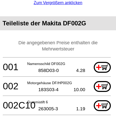
Zum Vergrößern anklicken
Teileliste der Makita DF002G
Die angegebenen Preise enthalten die
Mehrwertsteuer
001
Namensschild DF002G
+
858D03-0
4.28
002
Motorgehäuse DF/HP002G
+
183S03-4
10.00
002C10
Gummistift 6
+
263005-3
1.19