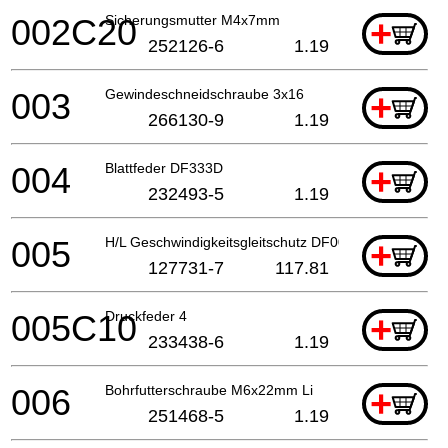
002C20
Sicherungsmutter M4x7mm
+
252126-6
1.19
003
Gewindeschneidschraube 3x16
+
266130-9
1.19
004
Blattfeder DF333D
+
232493-5
1.19
005
H/L Geschwindigkeitsgleitschutz DF002
+
127731-7
117.81
005C10
Druckfeder 4
+
233438-6
1.19
006
Bohrfutterschraube M6x22mm Li
+
251468-5
1.19