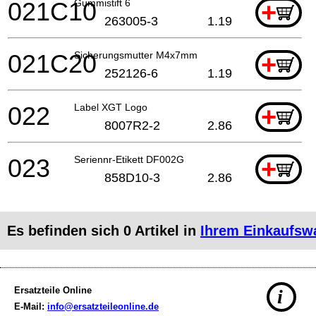
021C10
Gummistift 6
+
263005-3
1.19
021C20
Sicherungsmutter M4x7mm
+
252126-6
1.19
022
Label XGT Logo
+
8007R2-2
2.86
023
Seriennr-Etikett DF002G
+
858D10-3
2.86
Es befinden sich
0
Artikel in
Ihrem Einkaufsw
Ersatzteile Online
i
E-Mail:
info@ersatzteileonline.de