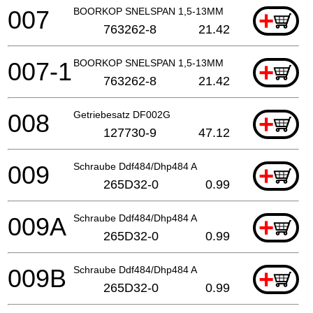
007
BOORKOP SNELSPAN 1,5-13MM
+
763262-8
21.42
007-1
BOORKOP SNELSPAN 1,5-13MM
+
763262-8
21.42
008
Getriebesatz DF002G
+
127730-9
47.12
009
Schraube Ddf484/Dhp484 A
+
265D32-0
0.99
009A
Schraube Ddf484/Dhp484 A
+
265D32-0
0.99
009B
Schraube Ddf484/Dhp484 A
+
265D32-0
0.99