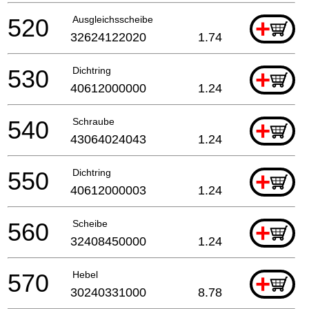
520
Ausgleichsscheibe
+
32624122020
1.74
530
Dichtring
+
40612000000
1.24
540
Schraube
+
43064024043
1.24
550
Dichtring
+
40612000003
1.24
560
Scheibe
+
32408450000
1.24
570
Hebel
+
30240331000
8.78