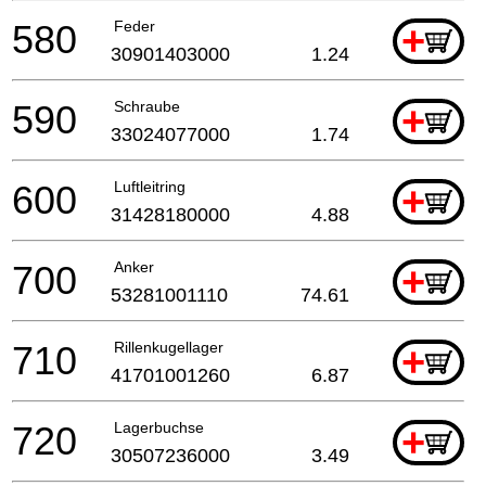
580
Feder
+
30901403000
1.24
590
Schraube
+
33024077000
1.74
600
Luftleitring
+
31428180000
4.88
700
Anker
+
53281001110
74.61
710
Rillenkugellager
+
41701001260
6.87
720
Lagerbuchse
+
30507236000
3.49