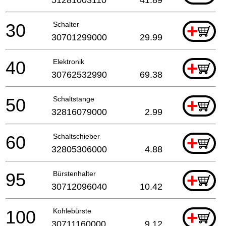
30
Schalter
+
30701299000
29.99
40
Elektronik
+
30762532990
69.38
50
Schaltstange
+
32816079000
2.99
60
Schaltschieber
+
32805306000
4.88
95
Bürstenhalter
+
30712096040
10.42
100
Kohlebürste
+
30711160000
9.12