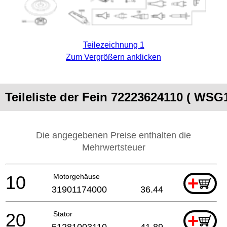
Teilezeichnung 1
Zum Vergrößern anklicken
Teileliste der Fein 72223624110 ( WSG
Die angegebenen Preise enthalten die
Mehrwertsteuer
10
Motorgehäuse
+
31901174000
36.44
20
Stator
+
51281003110
41.89