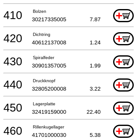
410
Bolzen
+
30217335005
7.87
420
Dichtring
+
40612137008
1.24
430
Spiralfeder
+
30901357005
1.99
440
Druckknopf
+
32805200008
3.22
450
Lagerplatte
+
32419159000
22.40
460
Rillenkugellager
+
41701000030
5.38