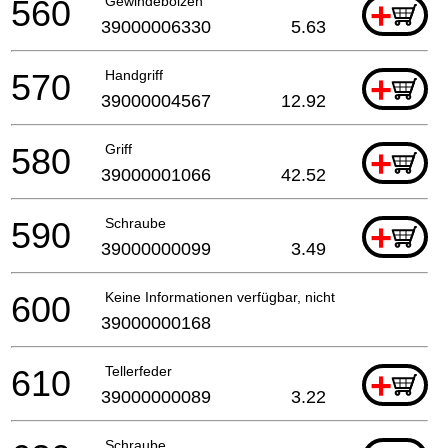
560
Gewindebolzen
+
39000006330
5.63
570
Handgriff
+
39000004567
12.92
580
Griff
+
39000001066
42.52
590
Schraube
+
39000000099
3.49
600
Keine Informationen verfügbar, nicht bestellbar
39000000168
610
Tellerfeder
+
39000000089
3.22
Schraube