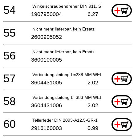
54
Winkelschraubendreher DIN 911, SW3
+
1907950004
6.27
55
Nicht mehr lieferbar, kein Ersatz
2600905052
56
Nicht mehr lieferbar, kein Ersatz
3600100005
57
Verbindungsleitung L=238 MM WEISS
+
3604431005
2.02
58
Verbindungsleitung L=383 MM WEISS
+
3604431006
2.02
60
Tellerfeder DIN 2093-A12,5-GR-1
+
2916160003
0.99