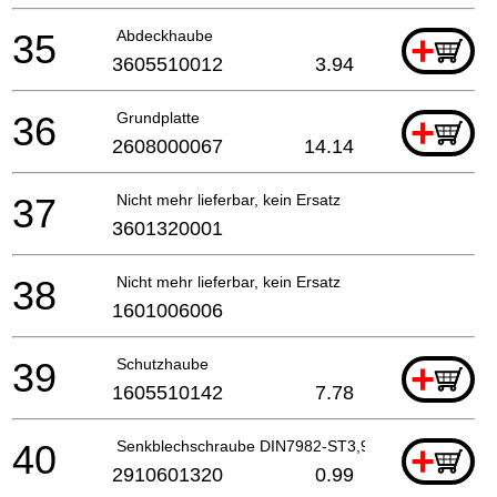
35
Abdeckhaube
+
3605510012
3.94
36
Grundplatte
+
2608000067
14.14
37
Nicht mehr lieferbar, kein Ersatz
3601320001
38
Nicht mehr lieferbar, kein Ersatz
1601006006
39
Schutzhaube
+
1605510142
7.78
40
Senkblechschraube DIN7982-ST3,9x19-C-H
+
2910601320
0.99