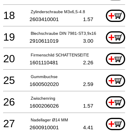
18
Zylinderschraube M3x6,5-4.8
+
2603410001
1.57
19
Blechschraube DIN 7981-ST3,9x16-C-H
+
2910611019
3.00
20
Firmenschild SCHATTENSEITE
+
1601110481
2.26
25
Gummibuchse
+
1600502020
2.59
26
Zwischenring
+
1600206026
1.57
27
Nadellager Ø14 MM
+
2600910001
4.41