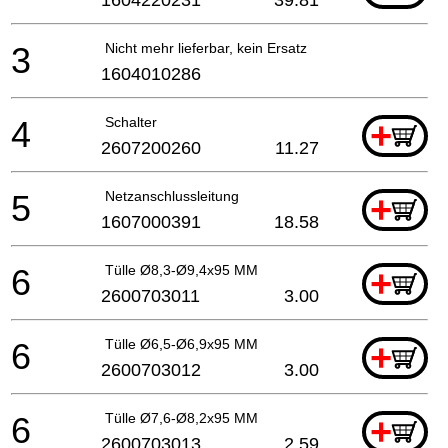
3
Nicht mehr lieferbar, kein Ersatz
1604010286
4
Schalter
+
2607200260
11.27
5
Netzanschlussleitung
+
1607000391
18.58
6
Tülle Ø8,3-Ø9,4x95 MM
+
2600703011
3.00
6
Tülle Ø6,5-Ø6,9x95 MM
+
2600703012
3.00
6
Tülle Ø7,6-Ø8,2x95 MM
+
2600703013
2.59