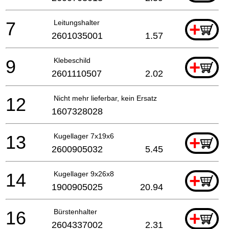
7
Leitungshalter
+
2601035001
1.57
9
Klebeschild
+
2601110507
2.02
12
Nicht mehr lieferbar, kein Ersatz
1607328028
13
Kugellager 7x19x6
+
2600905032
5.45
14
Kugellager 9x26x8
+
1900905025
20.94
16
Bürstenhalter
+
2604337002
2.31