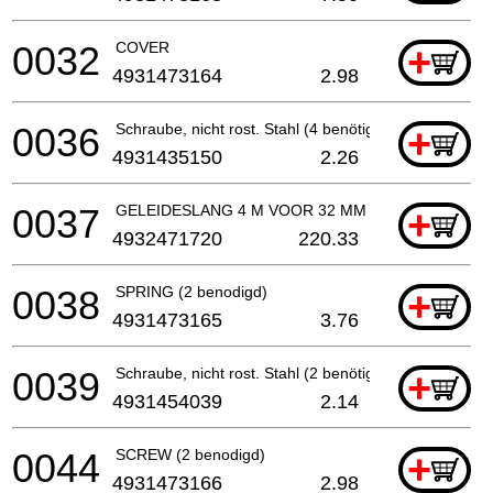
0032
COVER
+
4931473164
2.98
0036
Schraube, nicht rost. Stahl (4 benötigt)
+
4931435150
2.26
0037
GELEIDESLANG 4 M VOOR 32 MM VEREN
+
4932471720
220.33
0038
SPRING (2 benodigd)
+
4931473165
3.76
0039
Schraube, nicht rost. Stahl (2 benötigt)
+
4931454039
2.14
0044
SCREW (2 benodigd)
+
4931473166
2.98