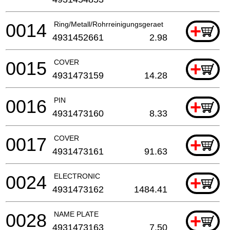
0014
Ring/Metall/Rohrreinigungsgeraet
+
4931452661
2.98
0015
COVER
+
4931473159
14.28
0016
PIN
+
4931473160
8.33
0017
COVER
+
4931473161
91.63
0024
ELECTRONIC
+
4931473162
1484.41
0028
NAME PLATE
+
4931473163
7.50