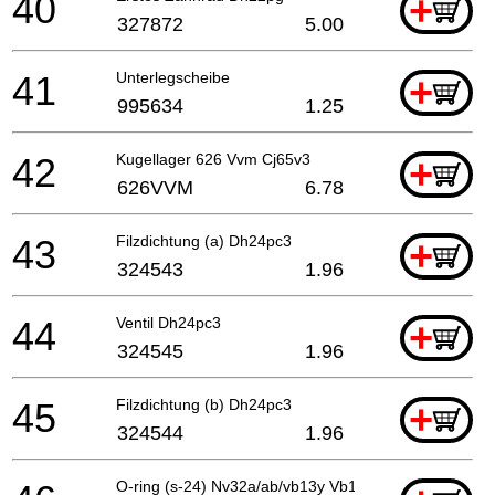
40
+
327872
5.00
41
Unterlegscheibe
+
995634
1.25
42
Kugellager 626 Vvm Cj65v3
+
626VVM
6.78
43
Filzdichtung (a) Dh24pc3
+
324543
1.96
44
Ventil Dh24pc3
+
324545
1.96
45
Filzdichtung (b) Dh24pc3
+
324544
1.96
O-ring (s-24) Nv32a/ab/vb13y Vb16y