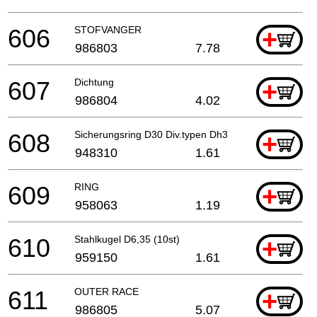
606
STOFVANGER
+
986803
7.78
607
Dichtung
+
986804
4.02
608
Sicherungsring D30 Div.typen Dh30pc
+
948310
1.61
609
RING
+
958063
1.19
610
Stahlkugel D6,35 (10st)
+
959150
1.61
611
OUTER RACE
+
986805
5.07