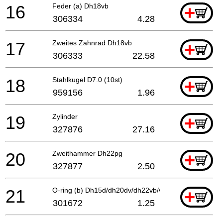
16
Feder (a) Dh18vb
+
306334
4.28
17
Zweites Zahnrad Dh18vb
+
306333
22.58
18
Stahlkugel D7.0 (10st)
+
959156
1.96
19
Zylinder
+
327876
27.16
20
Zweithammer Dh22pg
+
327877
2.50
21
O-ring (b) Dh15d/dh20dv/dh22vb/vd Dh24pb-vd/dh20
+
301672
1.25