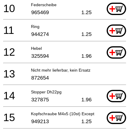
10
Federscheibe
+
965469
1.25
11
Ring
+
944274
1.25
12
Hebel
+
325594
1.96
13
Nicht mehr lieferbar, kein Ersatz
872654
14
Stopper Dh22pg
+
327875
1.96
15
Kopfschraube M4x5 (10st) Except For Ind
+
949213
1.25