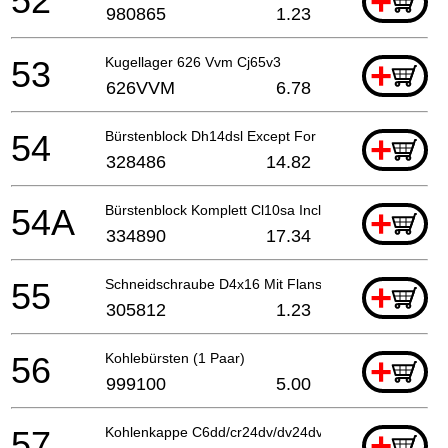
52
+
980865
1.23
53
Kugellager 626 Vvm Cj65v3
+
626VVM
6.78
54
Bürstenblock Dh14dsl Except For Europe (till 2.20
+
328486
14.82
54A
Bürstenblock Komplett Cl10sa Includ.23,24
+
334890
17.34
55
Schneidschraube D4x16 Mit Flansch (schwarz), Cm9
+
305812
1.23
56
Kohlebürsten (1 Paar)
+
999100
5.00
57
Kohlenkappe C6dd/cr24dv/dv24dv/cg18dal/ Cg18dl
+