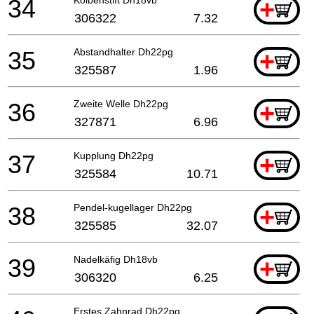
34
+
306322
7.32
35
Abstandhalter Dh22pg
+
325587
1.96
36
Zweite Welle Dh22pg
+
327871
6.96
37
Kupplung Dh22pg
+
325584
10.71
38
Pendel-kugellager Dh22pg
+
325585
32.07
39
Nadelkäfig Dh18vb
+
306320
6.25
Erstes Zahnrad Dh22pg