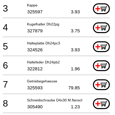
3
Kappe
+
325597
3.93
4
Kugelhalter Dh22pg
+
327879
3.75
5
Halteplatte Dh24pc3
+
324526
3.93
6
Haltefeder Dh24pb2
+
322812
1.96
7
Getriebegehaeuse
+
325593
79.85
8
Schneidschraube D4x30 M.flansch (schwarz)
+
305490
1.23