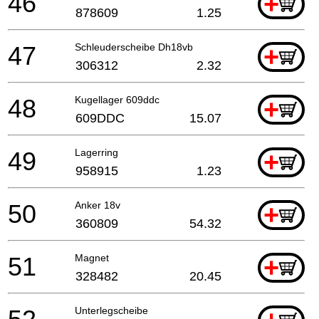
46
+
878609
1.25
47
Schleuderscheibe Dh18vb
+
306312
2.32
48
Kugellager 609ddc
+
609DDC
15.07
49
Lagerring
+
958915
1.23
50
Anker 18v
+
360809
54.32
51
Magnet
+
328482
20.45
Unterlegscheibe