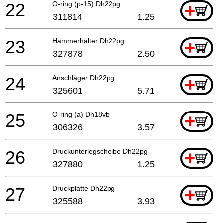
22
O-ring (p-15) Dh22pg
+
311814
1.25
23
Hammerhalter Dh22pg
+
327878
2.50
24
Anschläger Dh22pg
+
325601
5.71
25
O-ring (a) Dh18vb
+
306326
3.57
26
Druckunterlegscheibe Dh22pg
+
327880
1.25
27
Druckplatte Dh22pg
+
325588
3.93