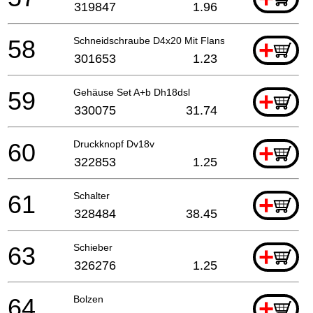
319847
1.96
58
Schneidschraube D4x20 Mit Flansch (schwarz), C8fs
+
301653
1.23
59
Gehäuse Set A+b Dh18dsl
+
330075
31.74
60
Druckknopf Dv18v
+
322853
1.25
61
Schalter
+
328484
38.45
63
Schieber
+
326276
1.25
64
Bolzen
+