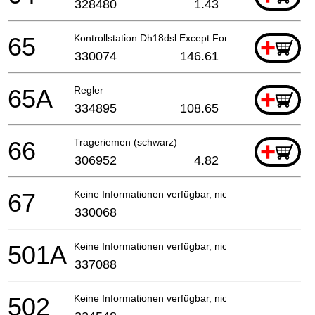
328480
1.43
65
Kontrollstation Dh18dsl Except For Europe(till 2.
+
330074
146.61
65A
Regler
+
334895
108.65
66
Trageriemen (schwarz)
+
306952
4.82
67
Keine Informationen verfügbar, nicht bestellbar
330068
501A
Keine Informationen verfügbar, nicht bestellbar
337088
502
Keine Informationen verfügbar, nicht bestellbar