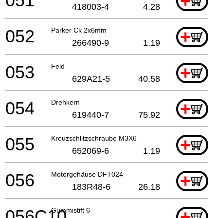
051
+
418003-4
4.28
052
Parker Ck 2x6mm
+
266490-9
1.19
053
Feld
+
629A21-5
40.58
054
Drehkern
+
619440-7
75.92
055
Kreuzschlitzschraube M3X6
+
652069-6
1.19
056
Motorgehäuse DFT024
+
183R48-6
26.18
056C10
Gummistift 6
+