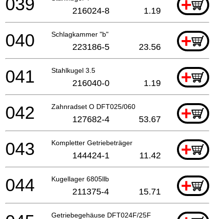
039
+
216024-8
1.19
040
Schlagkammer "b"
+
223186-5
23.56
041
Stahlkugel 3.5
+
216040-0
1.19
042
Zahnradset O DFT025/060
+
127682-4
53.67
043
Kompletter Getriebeträger
+
144424-1
11.42
044
Kugellager 6805llb
+
211375-4
15.71
Getriebegehäuse DFT024F/25F