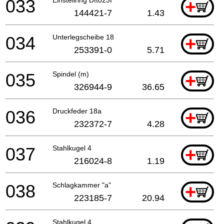
033
+
144421-7
1.43
034
Unterlegscheibe 18
+
253391-0
5.71
035
Spindel (m)
+
326944-9
36.65
036
Druckfeder 18a
+
232372-7
4.28
037
Stahlkugel 4
+
216024-8
1.19
038
Schlagkammer "a"
+
223185-7
20.94
Stahlkugel 4