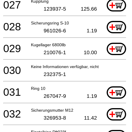
027
Kupplung
+
123937-5
125.66
028
Sicherungsring S-10
+
961026-6
1.19
029
Kugellager 6800llb
+
210076-1
10.00
030
Keine Informationen verfügbar, nicht bestellbar
232375-1
031
Ring 10
+
267047-9
1.19
032
Sicherungsmutter M12
+
326953-8
11.42
Einstellring Dft023f