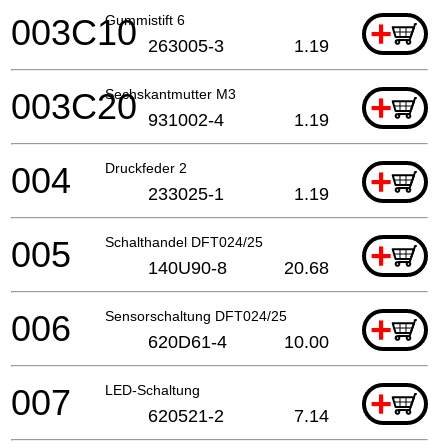
003C10
Gummistift 6
+
263005-3
1.19
003C20
Sechskantmutter M3
+
931002-4
1.19
004
Druckfeder 2
+
233025-1
1.19
005
Schalthandel DFT024/25
+
140U90-8
20.68
006
Sensorschaltung DFT024/25
+
620D61-4
10.00
007
LED-Schaltung
+
620521-2
7.14