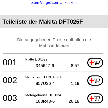
Zum Vergrößern anklicken
Teileliste der Makita DFT025F
Die angegebenen Preise enthalten die
Mehrwertsteuer
001
Platte L Bft022f
+
345647-6
8.57
002
Namensschild DFT025F
+
857U36-4
1.19
003
Motorgehäuse DFT024
+
183R48-6
26.18