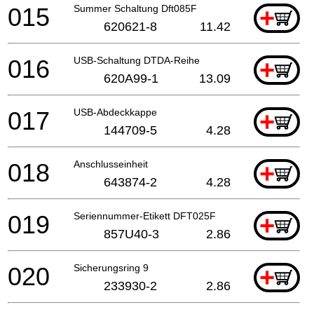
015
Summer Schaltung Dft085F
+
620621-8
11.42
016
USB-Schaltung DTDA-Reihe
+
620A99-1
13.09
017
USB-Abdeckkappe
+
144709-5
4.28
018
Anschlusseinheit
+
643874-2
4.28
019
Seriennummer-Etikett DFT025F
+
857U40-3
2.86
020
Sicherungsring 9
+
233930-2
2.86