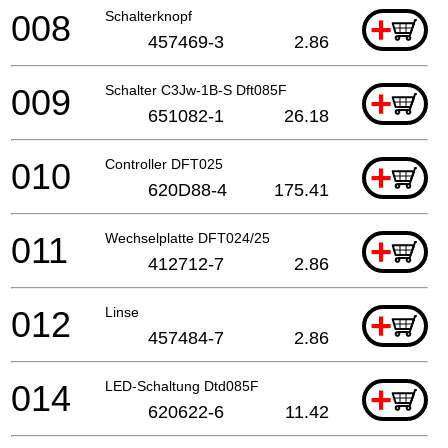
008
Schalterknopf
+
457469-3
2.86
009
Schalter C3Jw-1B-S Dft085F
+
651082-1
26.18
010
Controller DFT025
+
620D88-4
175.41
011
Wechselplatte DFT024/25
+
412712-7
2.86
012
Linse
+
457484-7
2.86
014
LED-Schaltung Dtd085F
+
620622-6
11.42