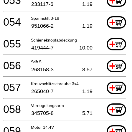
053
+
233117-6
1.19
054
Spannstift 3-18
+
951066-2
1.19
055
Schieneknopfabdeckung
+
419444-7
10.00
056
Stift 5
+
268158-3
8.57
057
Kreuzschlitzschraube 3x4
+
265040-7
1.19
058
Verriegelungsarm
+
345705-8
5.71
059
Motor 14,4V
+