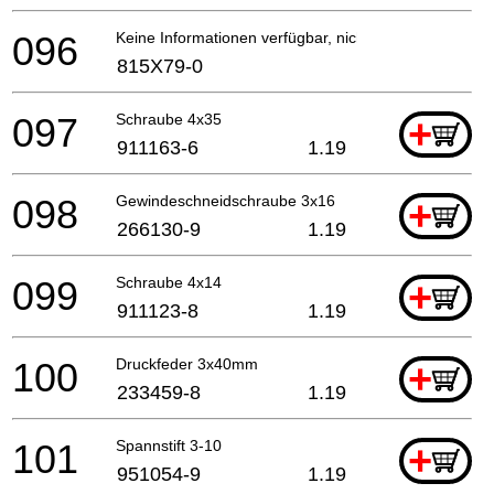
096
Keine Informationen verfügbar, nicht bestellbar
815X79-0
097
Schraube 4x35
+
911163-6
1.19
098
Gewindeschneidschraube 3x16
+
266130-9
1.19
099
Schraube 4x14
+
911123-8
1.19
100
Druckfeder 3x40mm
+
233459-8
1.19
101
Spannstift 3-10
+
951054-9
1.19