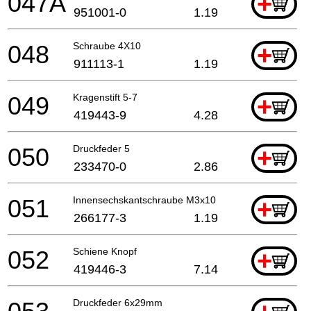
047A
+
951001-0
1.19
048
Schraube 4X10
+
911113-1
1.19
049
Kragenstift 5-7
+
419443-9
4.28
050
Druckfeder 5
+
233470-0
2.86
051
Innensechskantschraube M3x10
+
266177-3
1.19
052
Schiene Knopf
+
419446-3
7.14
Druckfeder 6x29mm