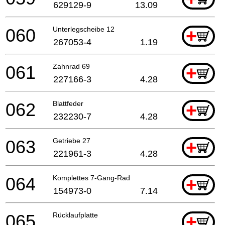
629129-9
13.09
060
Unterlegscheibe 12
+
267053-4
1.19
061
Zahnrad 69
+
227166-3
4.28
062
Blattfeder
+
232230-7
4.28
063
Getriebe 27
+
221961-3
4.28
064
Komplettes 7-Gang-Rad
+
154973-0
7.14
065
Rücklaufplatte
+