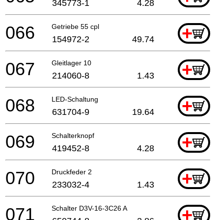
345773-1
4.28
066
Getriebe 55 cpl
+
154972-2
49.74
067
Gleitlager 10
+
214060-8
1.43
068
LED-Schaltung
+
631704-9
19.64
069
Schalterknopf
+
419452-8
4.28
070
Druckfeder 2
+
233032-4
1.43
071
Schalter D3V-16-3C26 A
+