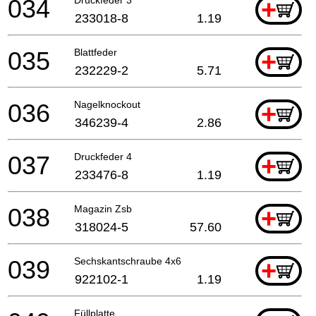
034
+
233018-8
1.19
035
Blattfeder
+
232229-2
5.71
036
Nagelknockout
+
346239-4
2.86
037
Druckfeder 4
+
233476-8
1.19
038
Magazin Zsb
+
318024-5
57.60
039
Sechskantschraube 4x6
+
922102-1
1.19
Füllplatte