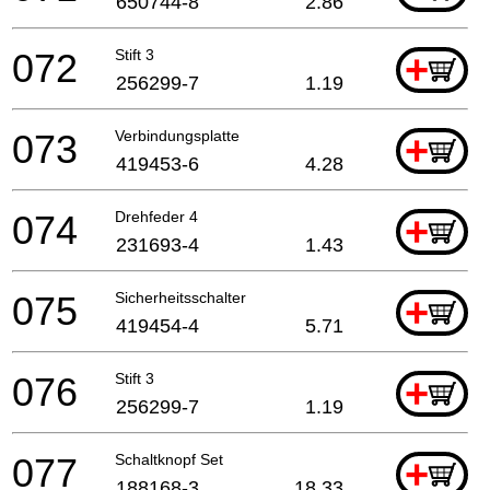
650744-8
2.86
072
Stift 3
+
256299-7
1.19
073
Verbindungsplatte
+
419453-6
4.28
074
Drehfeder 4
+
231693-4
1.43
075
Sicherheitsschalter
+
419454-4
5.71
076
Stift 3
+
256299-7
1.19
077
Schaltknopf Set
+
188168-3
18.33