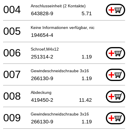
004
Anschlusseinheit (2 Kontakte)
+
643828-9
5.71
005
Keine Informationen verfügbar, nicht bestellbar
194654-4
006
Schroef,M4x12
+
251314-2
1.19
007
Gewindeschneidschraube 3x16
+
266130-9
1.19
008
Abdeckung
+
419450-2
11.42
009
Gewindeschneidschraube 3x16
+
266130-9
1.19