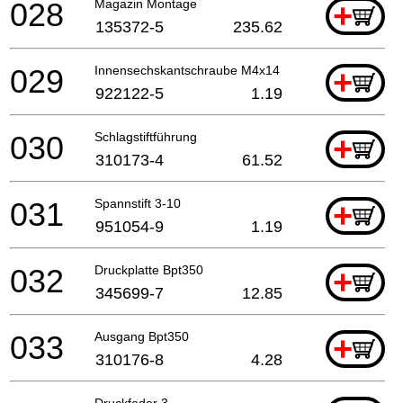
028
Magazin Montage
+
135372-5
235.62
029
Innensechskantschraube M4x14
+
922122-5
1.19
030
Schlagstiftführung
+
310173-4
61.52
031
Spannstift 3-10
+
951054-9
1.19
032
Druckplatte Bpt350
+
345699-7
12.85
033
Ausgang Bpt350
+
310176-8
4.28
Druckfeder 3