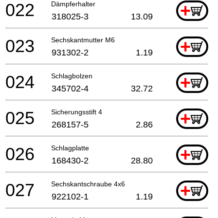
022
Dämpferhalter
+
318025-3
13.09
023
Sechskantmutter M6
+
931302-2
1.19
024
Schlagbolzen
+
345702-4
32.72
025
Sicherungsstift 4
+
268157-5
2.86
026
Schlagplatte
+
168430-2
28.80
027
Sechskantschraube 4x6
+
922102-1
1.19