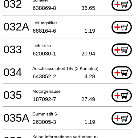
032
+
638869-8
36.65
032A
Leitungsfilter
+
688164-6
1.19
033
Lichtkreis
+
620030-1
20.94
034
Anschlusseinheit 18v (3 Kontakte)
+
643852-2
4.28
035
Motorgehäuse
+
187092-7
27.49
035A
Gummistift 6
+
263005-3
1.19
Keine Informationen verfügbar, nicht bestellbar