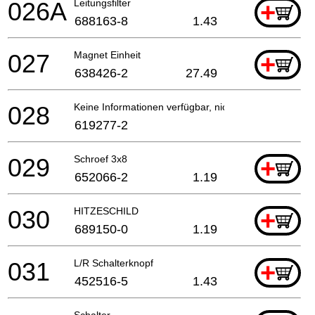
026A
Leitungsfilter
+
688163-8
1.43
027
Magnet Einheit
+
638426-2
27.49
028
Keine Informationen verfügbar, nicht bestellbar
619277-2
029
Schroef 3x8
+
652066-2
1.19
030
HITZESCHILD
+
689150-0
1.19
031
L/R Schalterknopf
+
452516-5
1.43
Schalter