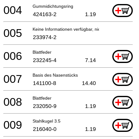
004
Gummidichtungsring
+
424163-2
1.19
005
Keine Informationen verfügbar, nicht bestellbar
233974-2
006
Blattfeder
+
232245-4
7.14
007
Basis des Nasenstücks
+
141100-8
14.40
008
Blattfeder
+
232050-9
1.19
009
Stahlkugel 3.5
+
216040-0
1.19