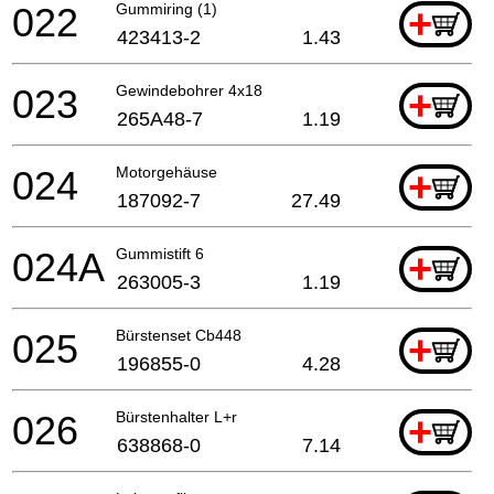
022
Gummiring (1)
+
423413-2
1.43
023
Gewindebohrer 4x18
+
265A48-7
1.19
024
Motorgehäuse
+
187092-7
27.49
024A
Gummistift 6
+
263005-3
1.19
025
Bürstenset Cb448
+
196855-0
4.28
026
Bürstenhalter L+r
+
638868-0
7.14