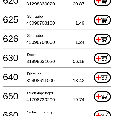
620
+
31298330020
20.87
625
Schraube
+
43098708100
1.49
626
Schraube
+
43098704060
1.24
630
Deckel
+
31998631020
56.18
640
Dichtung
+
32498611000
13.42
650
Rillenkugellager
+
41798730200
19.74
660
Sicherungsring
+