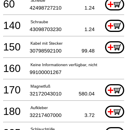
60
Scheibe
+
42498727210
1.24
140
Schraube
+
43098703230
1.24
150
Kabel mit Stecker
+
30798592100
99.48
160
Keine Informationen verfügbar, nicht bestellbar
99100001267
170
Magnetfuß
+
32172043010
580.04
180
Aufkleber
+
32217407000
3.72
Schlauchtülle