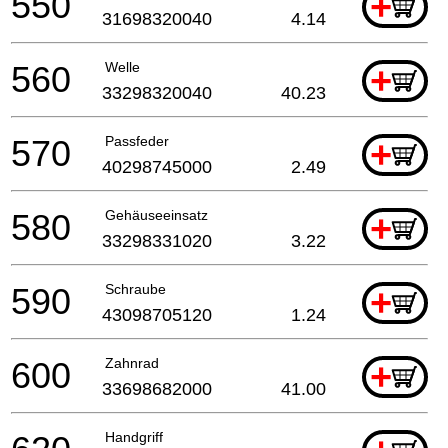
550
+
31698320040
4.14
560
Welle
+
33298320040
40.23
570
Passfeder
+
40298745000
2.49
580
Gehäuseeinsatz
+
33298331020
3.22
590
Schraube
+
43098705120
1.24
600
Zahnrad
+
33698682000
41.00
Handgriff