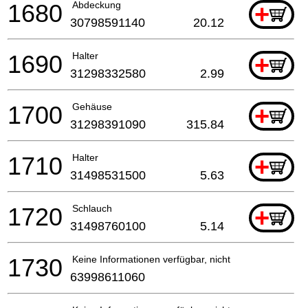
1680
Abdeckung
+
30798591140
20.12
1690
Halter
+
31298332580
2.99
1700
Gehäuse
+
31298391090
315.84
1710
Halter
+
31498531500
5.63
1720
Schlauch
+
31498760100
5.14
1730
Keine Informationen verfügbar, nicht bestellbar
63998611060