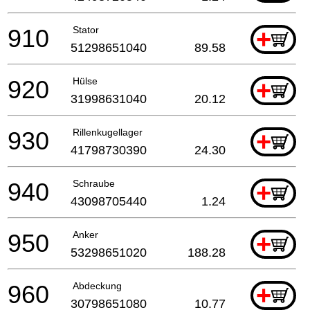
910
Stator
+
51298651040
89.58
920
Hülse
+
31998631040
20.12
930
Rillenkugellager
+
41798730390
24.30
940
Schraube
+
43098705440
1.24
950
Anker
+
53298651020
188.28
960
Abdeckung
+
30798651080
10.77