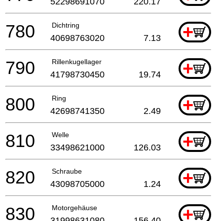
52298691070
220.17
780
Dichtring
+
40698763020
7.13
790
Rillenkugellager
+
41798730450
19.74
800
Ring
+
42698741350
2.49
810
Welle
+
33498621000
126.03
820
Schraube
+
43098705000
1.24
830
Motorgehäuse
+
31998631080
156.40