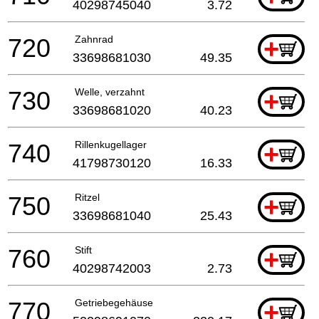
40298745040
3.72
720
Zahnrad
+
33698681030
49.35
730
Welle, verzahnt
+
33698681020
40.23
740
Rillenkugellager
+
41798730120
16.33
750
Ritzel
+
33698681040
25.43
760
Stift
+
40298742003
2.73
770
Getriebegehäuse
+