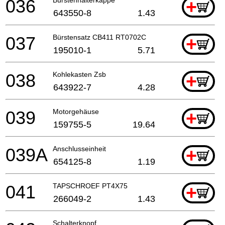
036
+
643550-8
1.43
037
Bürstensatz CB411 RT0702C
+
195010-1
5.71
038
Kohlekasten Zsb
+
643922-7
4.28
039
Motorgehäuse
+
159755-5
19.64
039A
Anschlusseinheit
+
654125-8
1.19
041
TAPSCHROEF PT4X75
+
266049-2
1.43
Schalterknopf