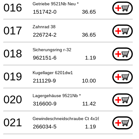
016
Getriebe 9521Nb Neu *
+
151742-0
36.65
017
Zahnrad 38
+
226724-2
36.65
018
Sicherungsring r-32
+
962151-6
1.19
019
Kugellager 6201dw1
+
211129-9
10.00
020
Lagergehäuse 9521Nb *
+
316600-9
11.42
021
Gewindeschneidschraube Ct 4x16
+
266034-5
1.19