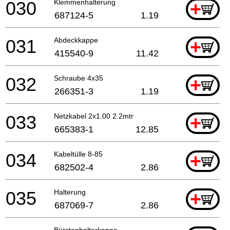
030
Klemmenhalterung
+
687124-5
1.19
031
Abdeckkappe
+
415540-9
11.42
032
Schraube 4x35
+
266351-3
1.19
033
Netzkabel 2x1.00 2.2mtr
+
665383-1
12.85
034
Kabeltülle 8-85
+
682502-4
2.86
035
Halterung
+
687069-7
2.86
Bürstenhalterkappe