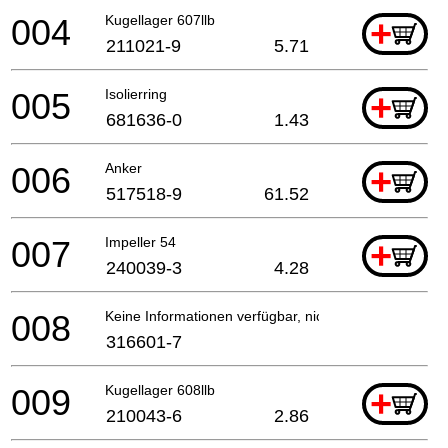
004
Kugellager 607llb
+
211021-9
5.71
005
Isolierring
+
681636-0
1.43
006
Anker
+
517518-9
61.52
007
Impeller 54
+
240039-3
4.28
008
Keine Informationen verfügbar, nicht bestellbar
316601-7
009
Kugellager 608llb
+
210043-6
2.86