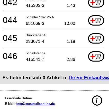
042
+
415303-3
1.43
044
Schalter Sw-126 A
+
651069-3
10.00
045
Druckfeder 4
+
233071-4
1.19
046
Schaltstange
+
415541-7
2.86
Es befinden sich
0
Artikel in
Ihrem Einkaufsw
Ersatzteile Online
i
E-Mail:
info@ersatzteileonline.de