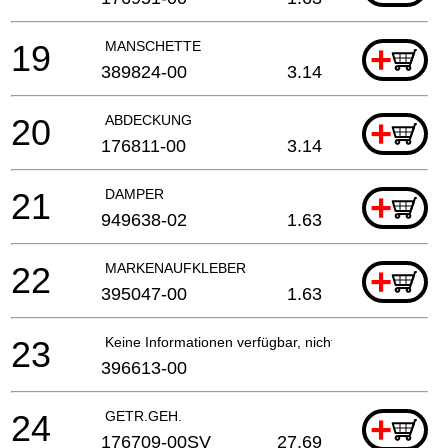
19
MANSCHETTE
+
389824-00
3.14
20
ABDECKUNG
+
176811-00
3.14
21
DAMPER
+
949638-02
1.63
22
MARKENAUFKLEBER
+
395047-00
1.63
23
Keine Informationen verfügbar, nicht bestellbar
396613-00
24
GETR.GEH.
+
176709-00SV
27.69