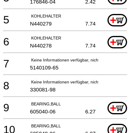
176846-04
2.42
5
KOHLEHALTER
+
N440279
7.74
6
KOHLEHALTER
+
N440278
7.74
7
Keine Informationen verfügbar, nicht bestellbar
5140109-65
8
Keine Informationen verfügbar, nicht bestellbar
330081-98
9
BEARING,BALL
+
605040-06
6.27
10
BEARING,BALL
+