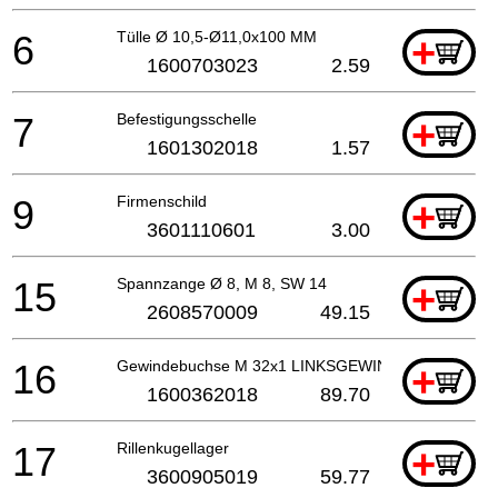
6
Tülle Ø 10,5-Ø11,0x100 MM
+
1600703023
2.59
7
Befestigungsschelle
+
1601302018
1.57
9
Firmenschild
+
3601110601
3.00
15
Spannzange Ø 8, M 8, SW 14
+
2608570009
49.15
16
Gewindebuchse M 32x1 LINKSGEWINDE
+
1600362018
89.70
17
Rillenkugellager
+
3600905019
59.77