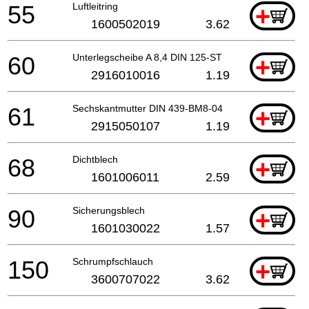
55
Luftleitring
+
1600502019
3.62
60
Unterlegscheibe A 8,4 DIN 125-ST
+
2916010016
1.19
61
Sechskantmutter DIN 439-BM8-04
+
2915050107
1.19
68
Dichtblech
+
1601006011
2.59
90
Sicherungsblech
+
1601030022
1.57
150
Schrumpfschlauch
+
3600707022
3.62