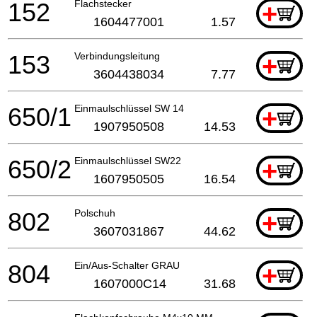
152
Flachstecker
+
1604477001
1.57
153
Verbindungsleitung
+
3604438034
7.77
650/1
Einmaulschlüssel SW 14
+
1907950508
14.53
650/2
Einmaulschlüssel SW22
+
1607950505
16.54
802
Polschuh
+
3607031867
44.62
804
Ein/Aus-Schalter GRAU
+
1607000C14
31.68