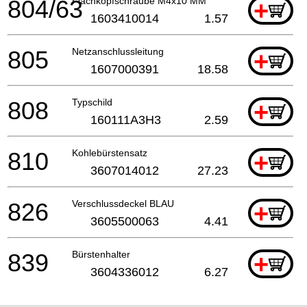
804/63
Flachkopfschraube M4x10 MM
+
1603410014
1.57
805
Netzanschlussleitung
+
1607000391
18.58
808
Typschild
+
160111A3H3
2.59
810
Kohlebürstensatz
+
3607014012
27.23
826
Verschlussdeckel BLAU
+
3605500063
4.41
839
Bürstenhalter
+
3604336012
6.27