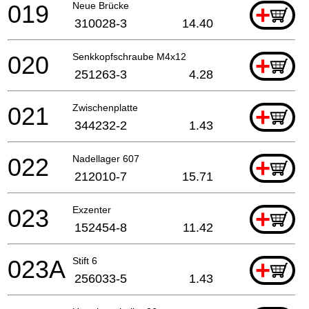
019
Neue Brücke
+
310028-3
14.40
020
Senkkopfschraube M4x12
+
251263-3
4.28
021
Zwischenplatte
+
344232-2
1.43
022
Nadellager 607
+
212010-7
15.71
023
Exzenter
+
152454-8
11.42
023A
Stift 6
+
256033-5
1.43