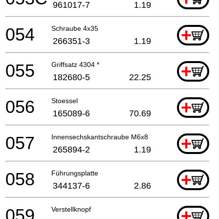
961017-7
1.19
054
Schraube 4x35
+
266351-3
1.19
055
Griffsatz 4304 *
+
182680-5
22.25
056
Stoessel
+
165089-6
70.69
057
Innensechskantschraube M6x8
+
265894-2
1.19
058
Führungsplatte
+
344137-6
2.86
059
Verstellknopf
+