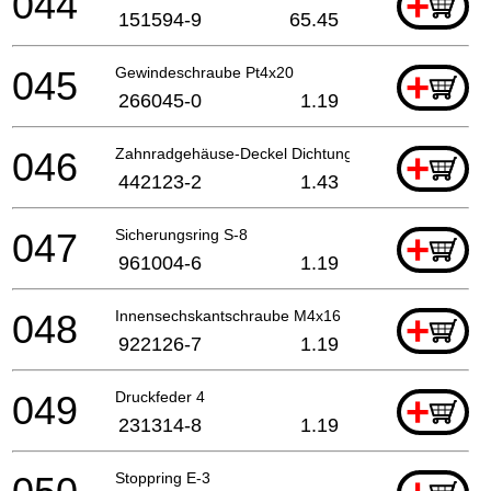
044
+
151594-9
65.45
045
Gewindeschraube Pt4x20
+
266045-0
1.19
046
Zahnradgehäuse-Deckel Dichtung
+
442123-2
1.43
047
Sicherungsring S-8
+
961004-6
1.19
048
Innensechskantschraube M4x16
+
922126-7
1.19
049
Druckfeder 4
+
231314-8
1.19
Stoppring E-3