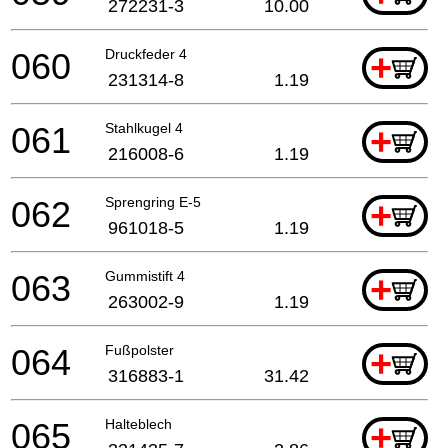
272231-3
10.00
060
Druckfeder 4
+
231314-8
1.19
061
Stahlkugel 4
+
216008-6
1.19
062
Sprengring E-5
+
961018-5
1.19
063
Gummistift 4
+
263002-9
1.19
064
Fußpolster
+
316883-1
31.42
065
Halteblech
+