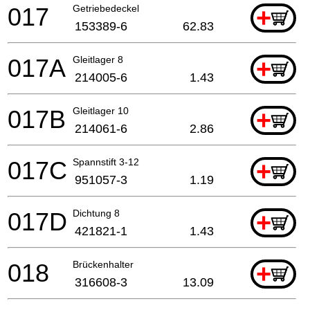
017
Getriebedeckel
+
153389-6
62.83
017A
Gleitlager 8
+
214005-6
1.43
017B
Gleitlager 10
+
214061-6
2.86
017C
Spannstift 3-12
+
951057-3
1.19
017D
Dichtung 8
+
421821-1
1.43
018
Brückenhalter
+
316608-3
13.09