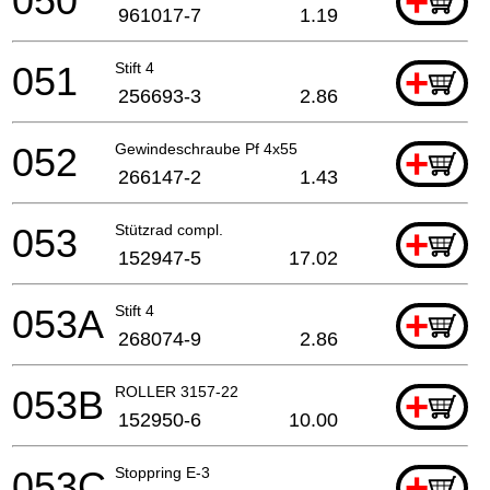
050
+
961017-7
1.19
051
Stift 4
+
256693-3
2.86
052
Gewindeschraube Pf 4x55
+
266147-2
1.43
053
Stützrad compl.
+
152947-5
17.02
053A
Stift 4
+
268074-9
2.86
053B
ROLLER 3157-22
+
152950-6
10.00
053C
Stoppring E-3
+