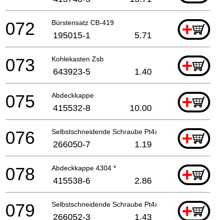
072
Bürstensatz CB-419
+
195015-1
5.71
073
Kohlekasten Zsb
+
643923-5
1.40
075
Abdeckkappe
+
415532-8
10.00
076
Selbstschneidende Schraube Pt4x30
+
266050-7
1.19
078
Abdeckkappe 4304 *
+
415538-6
2.86
079
Selbstschneidende Schraube Pt4x60
+
266052-3
1.43