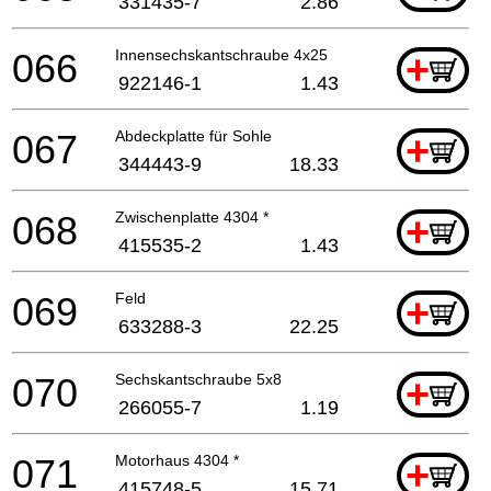
331435-7
2.86
066
Innensechskantschraube 4x25
+
922146-1
1.43
067
Abdeckplatte für Sohle
+
344443-9
18.33
068
Zwischenplatte 4304 *
+
415535-2
1.43
069
Feld
+
633288-3
22.25
070
Sechskantschraube 5x8
+
266055-7
1.19
071
Motorhaus 4304 *
+
415748-5
15.71