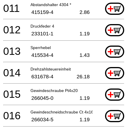
011
Abstandshalter 4304 *
+
415159-4
2.86
012
Druckfeder 4
+
233101-1
1.19
013
Sperrhebel
+
415534-4
1.43
014
Drehzahlsteuereinheit
+
631678-4
26.18
015
Gewindeschraube Pt4x20
+
266045-0
1.19
016
Gewindeschneidschraube Ct 4x16
+
266034-5
1.19