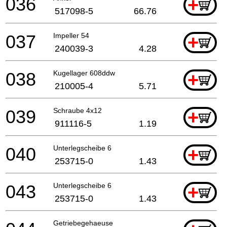
036
+
517098-5
66.76
037
Impeller 54
+
240039-3
4.28
038
Kugellager 608ddw
+
210005-4
5.71
039
Schraube 4x12
+
911116-5
1.19
040
Unterlegscheibe 6
+
253715-0
1.43
043
Unterlegscheibe 6
+
253715-0
1.43
Getriebegehaeuse