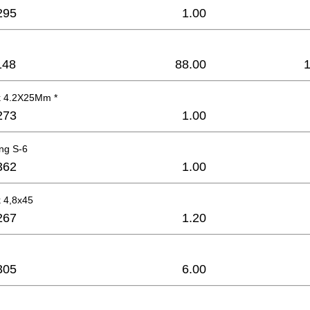
295
1.00
148
88.00
k 4.2X25Mm *
273
1.00
ng S-6
362
1.00
 4,8x45
267
1.20
305
6.00