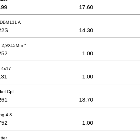
199
17.60
 DBM131 A
22S
14.30
k 2,9X13Mm *
252
1.00
 4x17
131
1.00
kel Cpl
261
18.70
ng 4.3
752
1.00
tter