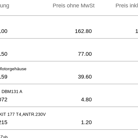
bung
Preis ohne MwSt
Preis ink
100
162.80
150
77.00
Motorgehäuse
159
39.60
e DBM131 A
072
4.80
IT 177 T4,ANTR.230V
215
1.20
 Zsb