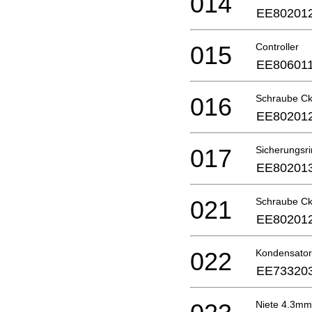
014
EE80201
015
Controller
EE80601
016
Schraube C
EE80201
017
Sicherungsri
EE80201
021
Schraube Ck
EE80201
022
Kondensator
EE73320
Niete 4.3mm