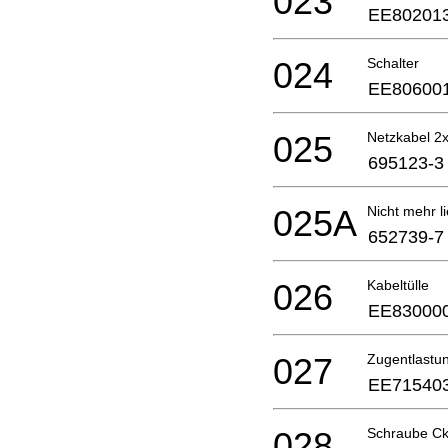
023
EE80201
024
Schalter
EE80600
025
Netzkabel 2x
695123-3
025A
Nicht mehr li
652739-7
026
Kabeltülle
EE83000
027
Zugentlastu
EE71540
028
Schraube Ck