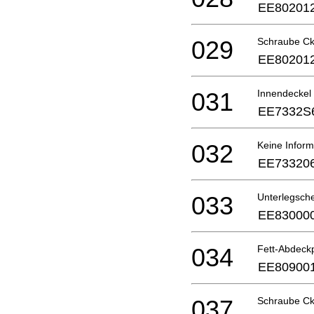
EE80201
029
Schraube Ck
EE80201
031
Innendeckel
EE7332S
032
Keine Inform
EE73320
033
Unterlegsch
EE83000
034
Fett-Abdeckp
EE80900
037
Schraube Ck