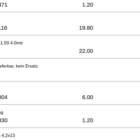
371
1.20
116
19.80
1.50 4.0mtr
22.00
eferbar, kein Ersatz
004
6.00
ng
330
1.20
 4,2x13