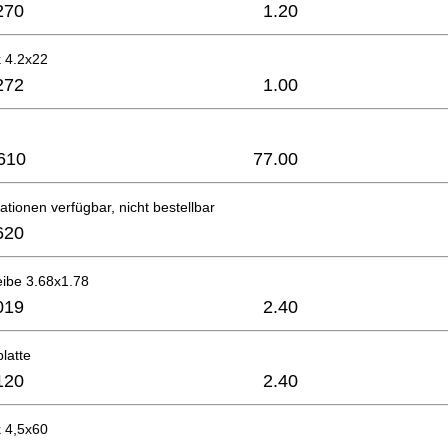
270
1.20
 4.2x22
272
1.00
610
77.00
ationen verfügbar, nicht bestellbar
620
eibe 3.68x1.78
019
2.40
latte
120
2.40
 4,5x60