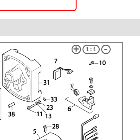
+
-
1:1