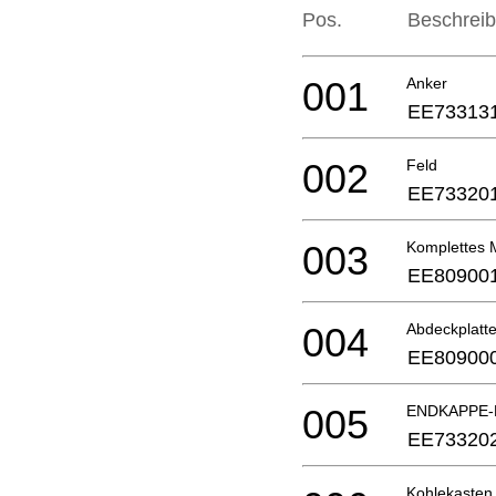
Pos.
Beschrei
001
Anker
EE73313
002
Feld
EE73320
003
Komplettes 
EE80900
004
Abdeckplatt
EE80900
005
ENDKAPPE-K
EE73320
Kohlekasten