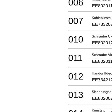
006
EE80201
007
Kohlebürste
EE73320
010
Schraube C
EE80201
011
Schraube Vk
EE80201
012
Handgriffdec
EE73421
013
Sicherungsri
EE80200
Kunststoffmu