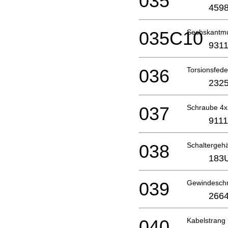
035
4598
035C10
Sechskantmu
9311
036
Torsionsfed
2325
037
Schraube 4
9111
038
Schaltergeh
183
039
Gewindesch
2664
040
Kabelstran