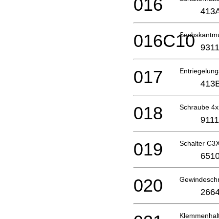
016
413
016C10
Sechskantmu
9311
017
Entriegelun
413
018
Schraube 4
9111
019
Schalter C
6510
020
Gewindesch
2664
Klemmenhal