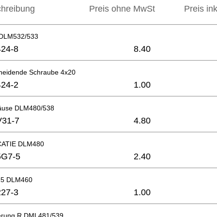
hreibung
Preis ohne MwSt
Preis in
 DLM532/533
24-8
8.40
neidende Schraube 4x20
24-2
1.00
häuse DLM480/538
V31-7
4.80
CATIE DLM480
5G7-5
2.40
 15 DLM460
27-3
1.00
terung R DML481/539