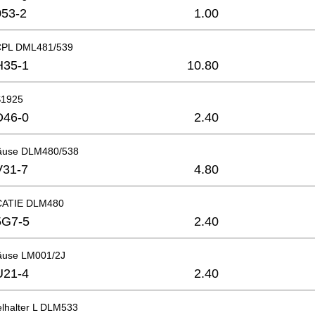
53-2
1.00
 CPL DML481/539
H35-1
10.80
S1925
D46-0
2.40
häuse DLM480/538
V31-7
4.80
CATIE DLM480
5G7-5
2.40
äuse LM001/2J
U21-4
2.40
elhalter L DLM533