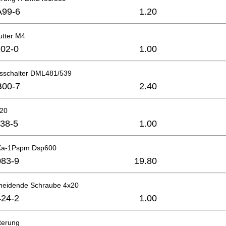
A99-6
1.20
tter M4
02-0
1.00
gsschalter DML481/539
B00-7
2.40
x20
38-5
1.00
3Xa-1Pspm Dsp600
83-9
19.80
neidende Schraube 4x20
24-2
1.00
terung