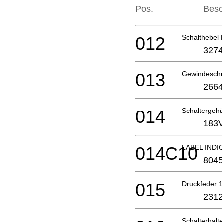
Pos.
Besc
012
Schalthebel
3274
013
Gewindesch
2664
014
Schalterge
183
014C10
LABEL INDI
804
015
Druckfeder
2312
Schalterhal