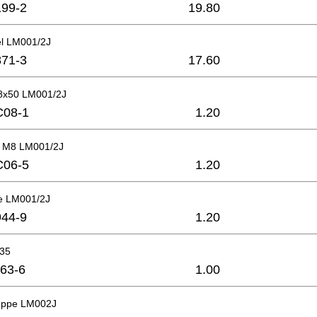
99-2
19.80
l LM001/2J
71-3
17.60
8x50 LM001/2J
C08-1
1.20
r M8 LM001/2J
C06-5
1.20
e LM001/2J
44-9
1.20
x35
63-6
1.00
uppe LM002J