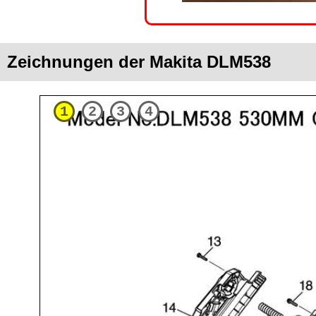
Zeichnungen der Makita DLM538
1
2
3
4