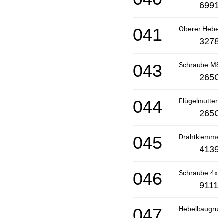
6991
041
Oberer Hebe
3278
043
Schraube M
265
044
Flügelmutte
265
045
Drahtklemm
4139
046
Schraube 4
9111
047
Hebelbaugr