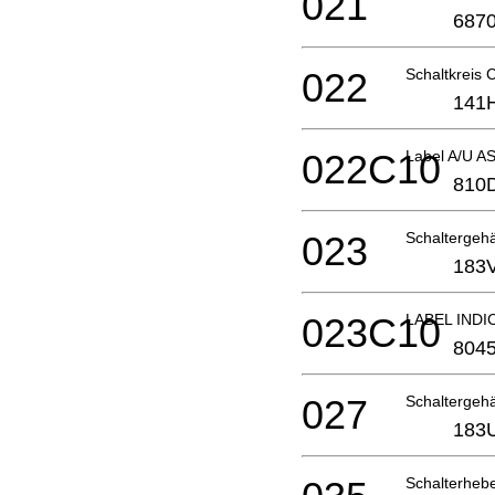
021
6870
022
Schaltkreis
141
022C10
Label A/U A
810
023
Schalterge
183
023C10
LABEL INDI
804
027
Schaltergeh
183
Schalterheb