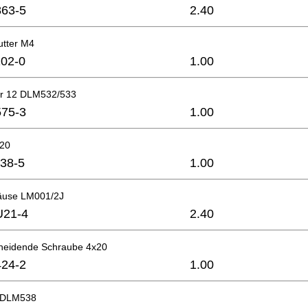
63-5
2.40
tter M4
02-0
1.00
er 12 DLM532/533
75-3
1.00
x20
38-5
1.00
äuse LM001/2J
U21-4
2.40
neidende Schraube 4x20
24-2
1.00
g DLM538