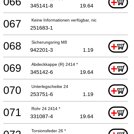
066
+
345141-8
19.64
067
Keine Informationen verfügbar, nicht bestellbar
251683-1
068
Sicherungsring M8
+
942201-3
1.19
069
Abdeckkappe (R) 2414 *
+
345142-6
19.64
070
Unterlegscheibe 24
+
253751-6
1.19
071
Rohr 24 2414 *
+
331087-4
19.64
Torsionsfeder 26 *