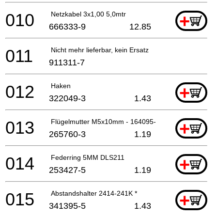
010
Netzkabel 3x1,00 5,0mtr
+
666333-9
12.85
011
Nicht mehr lieferbar, kein Ersatz
911311-7
012
Haken
+
322049-3
1.43
013
Flügelmutter M5x10mm - 164095-8
+
265760-3
1.19
014
Federring 5MM DLS211
+
253427-5
1.19
015
Abstandshalter 2414-241K *
+
341395-5
1.43