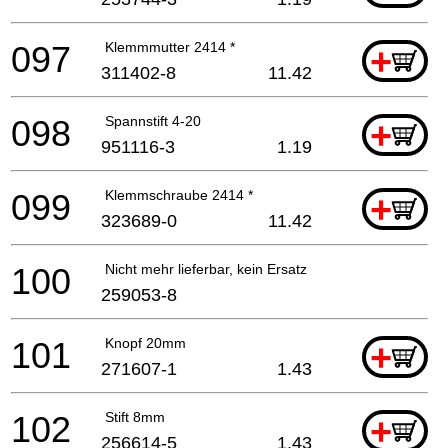
097
Klemmmutter 2414 *
+
311402-8
11.42
098
Spannstift 4-20
+
951116-3
1.19
099
Klemmschraube 2414 *
+
323689-0
11.42
100
Nicht mehr lieferbar, kein Ersatz
259053-8
101
Knopf 20mm
+
271607-1
1.43
102
Stift 8mm
+
256614-5
1.43