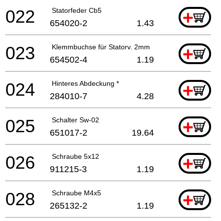
022
Statorfeder Cb5
+
654020-2
1.43
023
Klemmbuchse für Statorv. 2mm
+
654502-4
1.19
024
Hinteres Abdeckung *
+
284010-7
4.28
025
Schalter Sw-02
+
651017-2
19.64
026
Schraube 5x12
+
911215-3
1.19
028
Schraube M4x5
+
265132-2
1.19