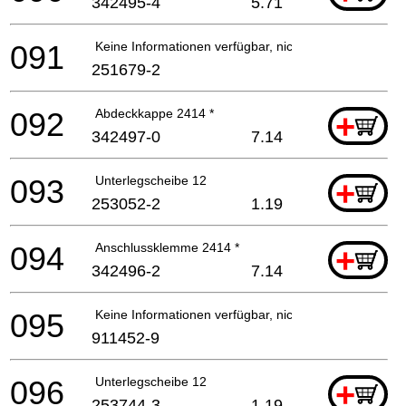
342495-4
5.71
091
Keine Informationen verfügbar, nicht bestellbar
251679-2
092
Abdeckkappe 2414 *
+
342497-0
7.14
093
Unterlegscheibe 12
+
253052-2
1.19
094
Anschlussklemme 2414 *
+
342496-2
7.14
095
Keine Informationen verfügbar, nicht bestellbar
911452-9
096
Unterlegscheibe 12
+
253744-3
1.19