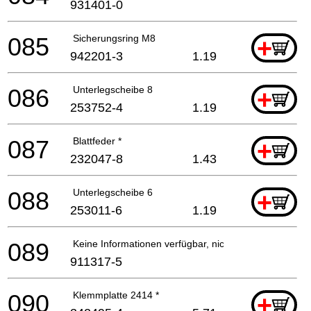
931401-0
085
Sicherungsring M8
+
942201-3
1.19
086
Unterlegscheibe 8
+
253752-4
1.19
087
Blattfeder *
+
232047-8
1.43
088
Unterlegscheibe 6
+
253011-6
1.19
089
Keine Informationen verfügbar, nicht bestellbar
911317-5
090
Klemmplatte 2414 *
+