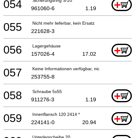
054
Sicherungsring S-20
+
961060-6
1.19
055
Nicht mehr lieferbar, kein Ersatz
221628-3
056
Lagergehäuse
+
157026-4
17.02
057
Keine Informationen verfügbar, nicht bestellbar
253755-8
058
Schraube 5x55
+
911276-3
1.19
059
Innenflansch 120 2414 *
+
224141-0
20.94
Unterlegscheibe 20