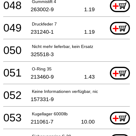
048
Gummistift 4
+
263002-9
1.19
049
Druckfeder 7
+
231240-1
1.19
050
Nicht mehr lieferbar, kein Ersatz
325518-3
051
O-Ring 35
+
213460-9
1.43
052
Keine Informationen verfügbar, nicht bestellbar
157331-9
053
Kugellager 6000llb
+
211061-7
10.00