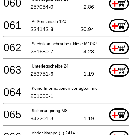
060
+
257054-0
2.86
061
Außenflansch 120
+
224142-8
20.94
062
Sechskantschraube+ Niete M10X25
+
251680-7
4.28
063
Unterlegscheibe 24
+
253751-6
1.19
064
Keine Informationen verfügbar, nicht bestellbar
251683-1
065
Sicherungsring M8
+
942201-3
1.19
Abdeckkappe (L) 2414 *