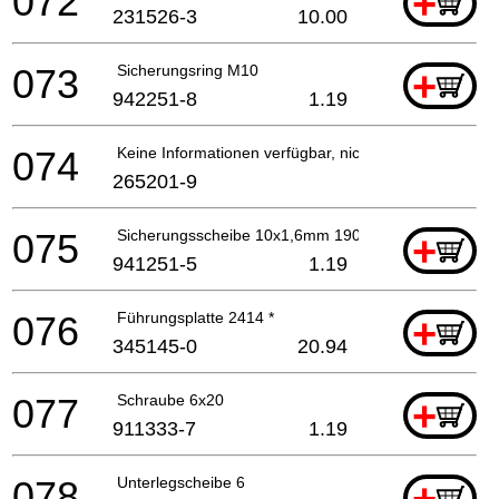
072
+
231526-3
10.00
073
Sicherungsring M10
+
942251-8
1.19
074
Keine Informationen verfügbar, nicht bestellbar
265201-9
075
Sicherungsscheibe 10x1,6mm 1901/02
+
941251-5
1.19
076
Führungsplatte 2414 *
+
345145-0
20.94
077
Schraube 6x20
+
911333-7
1.19
078
Unterlegscheibe 6
+