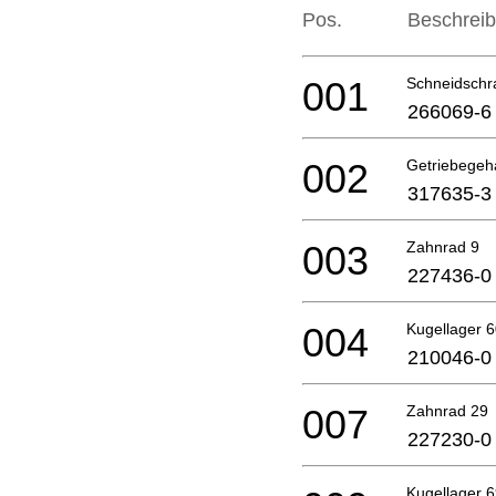
Pos.
Beschrei
001
Schneidschr
266069-6
002
Getriebege
317635-3
003
Zahnrad 9
227436-0
004
Kugellager 
210046-0
007
Zahnrad 29
227230-0
Kugellager 