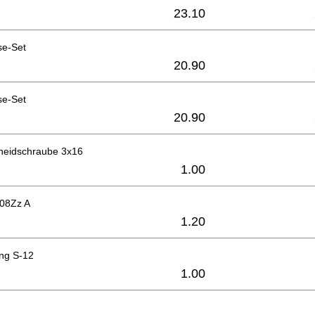
23.10
se-Set
20.90
se-Set
20.90
neidschraube 3x16
1.00
608Zz A
1.20
ing S-12
1.00