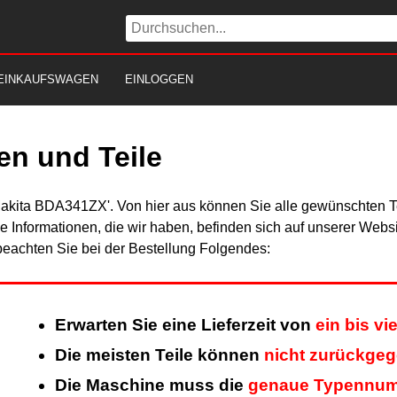
EINKAUFSWAGEN
EINLOGGEN
n und Teile
Makita BDA341ZX'. Von hier aus können Sie alle gewünschten Te
Alle Informationen, die wir haben, befinden sich auf unserer Web
beachten Sie bei der Bestellung Folgendes:
Erwarten Sie eine Lieferzeit von
ein bis v
Die meisten Teile können
nicht zurückge
Die Maschine muss die
genaue Typennu