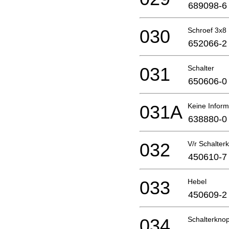
689098-6
030
Schroef 3x8
652066-2
031
Schalter
650606-0
031A
Keine Inform
638880-0
032
V/r Schalter
450610-7
033
Hebel
450609-2
034
Schalterknop