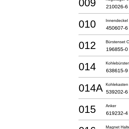
009
210026-6
010
Innendeckel
450607-6
012
Bürstenset 
196855-0
014
Kohlebürste
638615-9
014A
Kohlekasten
539202-6
015
Anker
619232-4
Magnet Halt