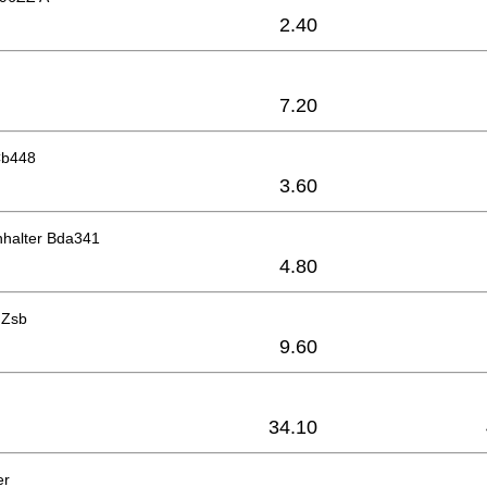
2.40
7.20
Cb448
3.60
nhalter Bda341
4.80
 Zsb
9.60
34.10
er