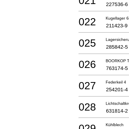
021
227536-6
022
Kugellager 
211423-9
025
Lagersicher
285842-5
026
BOORKOP T
763174-5
027
Federkeil 4
254201-4
028
Lichtschaltkr
631814-2
029
Kühlblech