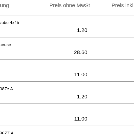
bung
Preis ohne MwSt
Preis ink
aube 4x45
1.20
haeuse
28.60
11.00
608Zz A
1.20
11.00
696ZZ A