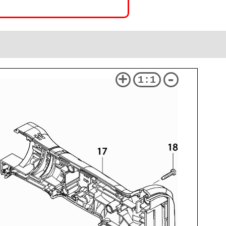
+
-
1:1