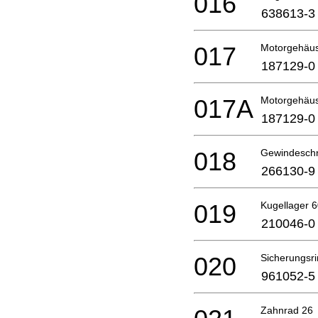
016
638613-3
017
Motorgehäu
187129-0
017A
Motorgehäu
187129-0
018
Gewindesch
266130-9
019
Kugellager 
210046-0
020
Sicherungsr
961052-5
Zahnrad 26