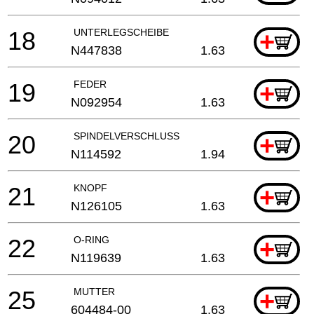
18
UNTERLEGSCHEIBE
+
N447838
1.63
19
FEDER
+
N092954
1.63
20
SPINDELVERSCHLUSS
+
N114592
1.94
21
KNOPF
+
N126105
1.63
22
O-RING
+
N119639
1.63
25
MUTTER
+
604484-00
1.63