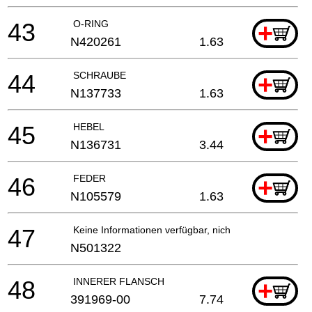
43
O-RING
+
N420261
1.63
44
SCHRAUBE
+
N137733
1.63
45
HEBEL
+
N136731
3.44
46
FEDER
+
N105579
1.63
47
Keine Informationen verfügbar, nicht bestellbar
N501322
48
INNERER FLANSCH
+
391969-00
7.74