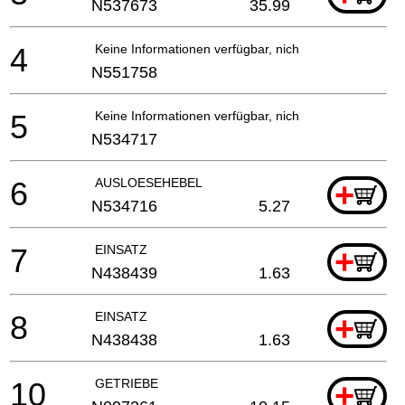
N537673
35.99
4
Keine Informationen verfügbar, nicht bestellbar
N551758
5
Keine Informationen verfügbar, nicht bestellbar
N534717
6
AUSLOESEHEBEL
+
N534716
5.27
7
EINSATZ
+
N438439
1.63
8
EINSATZ
+
N438438
1.63
10
GETRIEBE
+