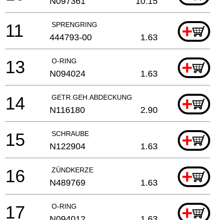
N097361
10.15
11
SPRENGRING
+
444793-00
1.63
13
O-RING
+
N094024
1.63
14
GETR.GEH.ABDECKUNG
+
N116180
2.90
15
SCHRAUBE
+
N122904
1.63
16
ZÜNDKERZE
+
N489769
1.63
17
O-RING
+
N094012
1.63