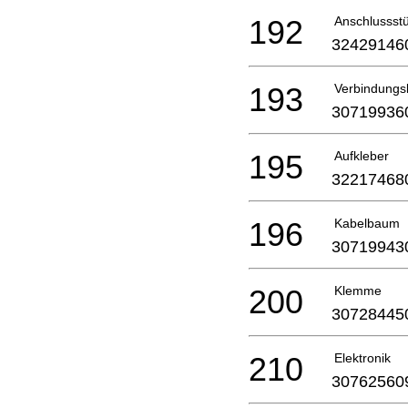
192
Anschlussst
32429146
193
Verbindungs
30719936
195
Aufkleber
32217468
196
Kabelbaum
30719943
200
Klemme
30728445
210
Elektronik
30762560