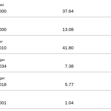
atz
000
37.64
000
13.08
er
010
41.80
ager
034
7.38
ager
018
5.77
001
1.04