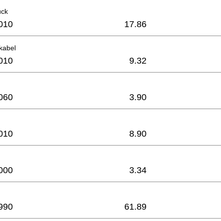
ück
010
17.86
kabel
010
9.32
060
3.90
010
8.90
000
3.34
990
61.89