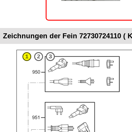
Zeichnungen der Fein 72730724110 (
1
2
3