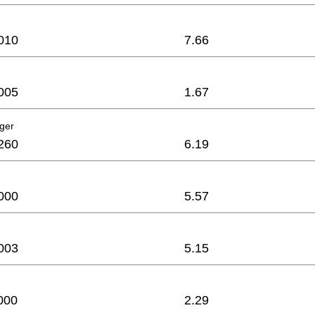
010
7.66
005
1.67
ager
260
6.19
000
5.57
003
5.15
000
2.29