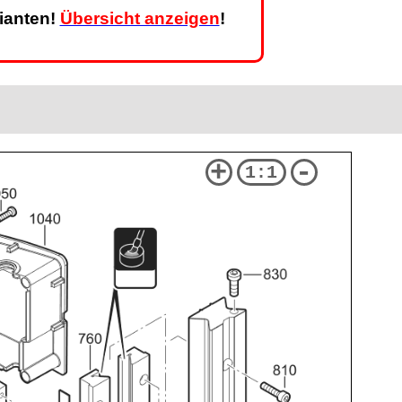
rianten!
Übersicht anzeigen
!
+
-
1:1