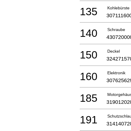
135
Kohlebürste
30711160
140
Schraube
43072000
150
Deckel
32427157
160
Elektronik
30762562
185
Motorgehäu
31901202
191
Schutzschla
31414072