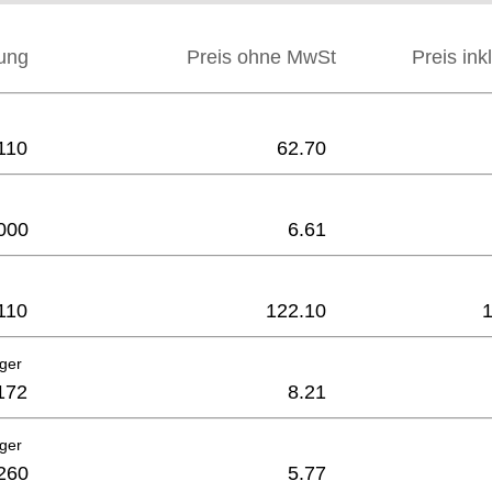
ung
Preis ohne MwSt
Preis ink
110
62.70
000
6.61
110
122.10
ager
172
8.21
ager
260
5.77