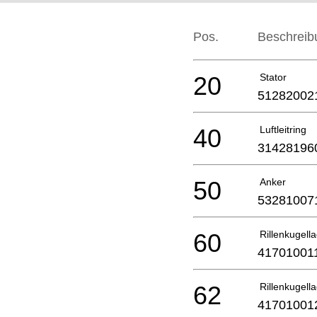
Pos.
Beschreib
20
Stator
51282002
40
Luftleitring
31428196
50
Anker
53281007
60
Rillenkugell
41701001
62
Rillenkugell
41701001