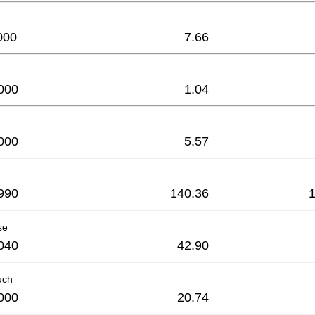
000
7.66
000
1.04
000
5.57
990
140.36
se
040
42.90
uch
000
20.74