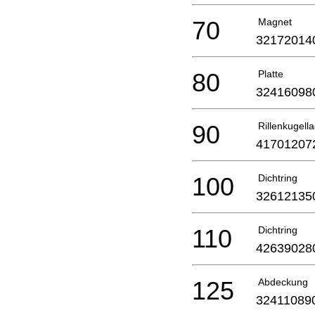
70
Magnet
32172014
80
Platte
32416098
90
Rillenkugell
41701207
100
Dichtring
32612135
110
Dichtring
42639028
125
Abdeckung
32411089