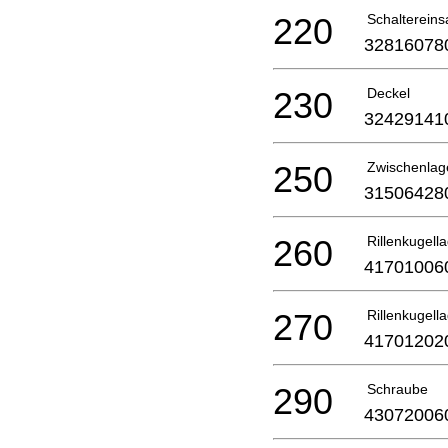
220
Schaltereins
32816078
230
Deckel
32429141
250
Zwischenlag
31506428
260
Rillenkugell
41701006
270
Rillenkugell
41701202
290
Schraube
43072006