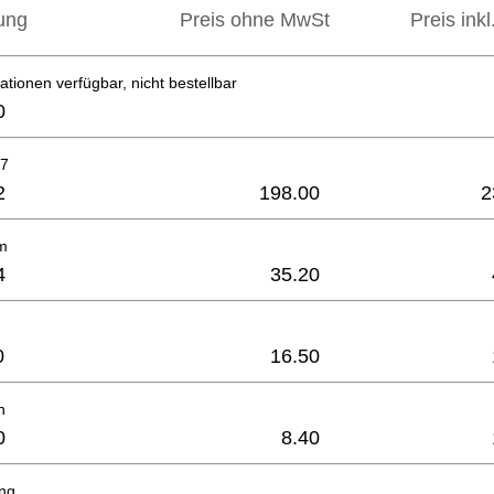
ung
Preis ohne MwSt
Preis ink
ationen verfügbar, nicht bestellbar
0
37
2
198.00
2
m
4
35.20
0
16.50
n
0
8.40
ing