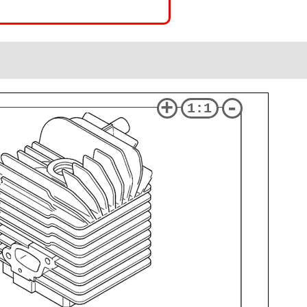
+
-
1:1