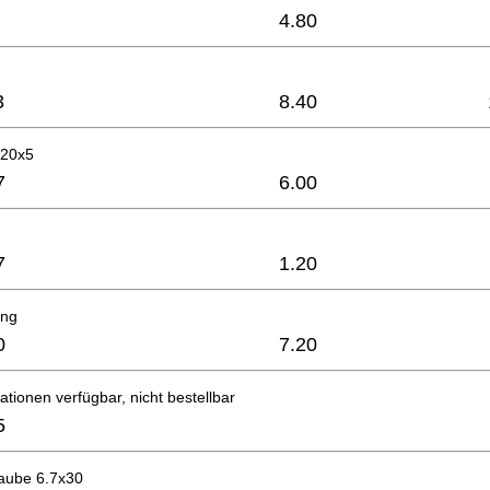
4.80
3
8.40
-20x5
7
6.00
7
1.20
ing
0
7.20
ationen verfügbar, nicht bestellbar
5
raube 6.7x30