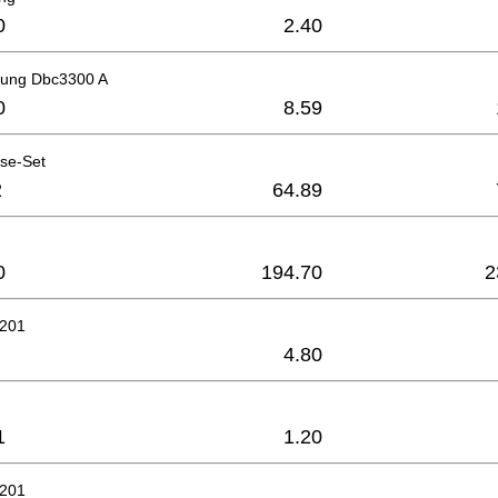
0
2.40
htung Dbc3300 A
0
8.59
se-Set
2
64.89
0
194.70
2
6201
4.80
1
1.20
6201