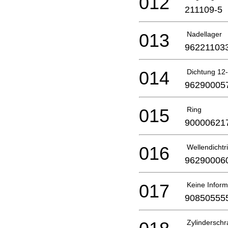
012
211109-5
013
Nadellager
96221103
014
Dichtung 12
96290005
015
Ring
90000621
016
Wellendichtr
96290006
017
Keine Inform
90850555
Zylindersch