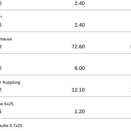
0
2.40
*
0
2.40
ehäuse
0
72.60
0
6.00
ür Kupplung
2
12.10
be 6x25
5
1.20
raube 6.7x25