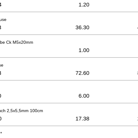
4
1.20
use
3
36.30
aube Ck M5x20mm
1.00
se
3
72.60
0
6.00
auch 2,5x5,5mm 100cm
0
17.38
*