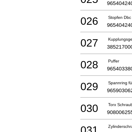
96540424
026
Stopfen Dbc 
96540424
027
Kupplungsg
38521700
028
Puffer
96540338
029
Spannring f
96590306
030
Torx Schrau
90800625
031
Zylindersch