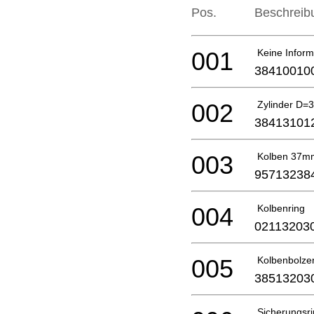
Pos.
Beschreib
001
Keine Inform
38410010
002
Zylinder D=
38413101
003
Kolben 37m
95713238
004
Kolbenring
02113203
005
Kolbenbolze
38513203
Sicherungsr