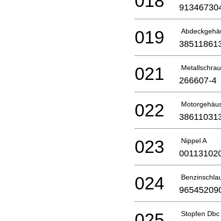
018
91346730
019
Abdeckgehä
38511861
021
Metallschr
266607-4
022
Motorgehäu
38611031
023
Nippel A
00113102
024
Benzinschl
96545209
025
Stopfen Dbc 