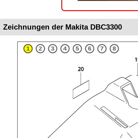
Zeichnungen der Makita DBC3300
1
2
3
4
5
6
7
8