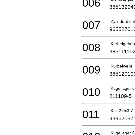
006
38513204
007
Zylinderdic
96552701
008
Kurbelgehäu
38511110
009
Kurbelwelle
38512010
010
Kugellager 
211109-5
011
Keil 2.0x3.7
93962037
Kugellager 