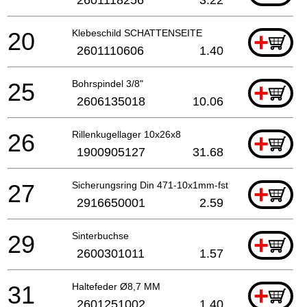
20
Klebeschild SCHATTENSEITE
+
2601110606
1.40
25
Bohrspindel 3/8"
+
2606135018
10.06
26
Rillenkugellager 10x26x8
+
1900905127
31.68
27
Sicherungsring Din 471-10x1mm-fst
+
2916650001
2.59
29
Sinterbuchse
+
2600301011
1.57
31
Haltefeder Ø8,7 MM
+
2601251002
1.40