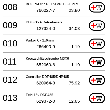
008
BOORKOP SNELSPAN 1,5-13MM
+
766027-7
23.80
009
DDF485 A Getriebesatz
+
127324-0
34.03
010
Parker Ck 2x6mm
+
266490-9
1.19
011
Kreuzschlitzschraube M3X6
+
652069-6
1.19
012
Controller DDF485/DHP485
+
620964-8
75.92
013
Feld 18v DDF485
+
629372-0
12.85