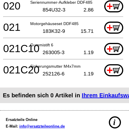
020
Seriennummer-Aufkleber DDF485
+
854U32-3
2.86
021
Motorgehäuseset DDF485
+
183K32-9
15.71
021C10
Gummistift 6
+
263005-3
1.19
021C20
Sicherungsmutter M4x7mm
+
252126-6
1.19
Es befinden sich
0
Artikel in
Ihrem Einkaufsw
Ersatzteile Online
i
E-Mail:
info@ersatzteileonline.de