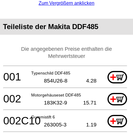
Zum Vergrößern anklicken
Teileliste der Makita DDF485
Die angegebenen Preise enthalten die
Mehrwertsteuer
001
Typenschild DDF485
+
854U26-8
4.28
002
Motorgehäuseset DDF485
+
183K32-9
15.71
002C10
Gummistift 6
+
263005-3
1.19