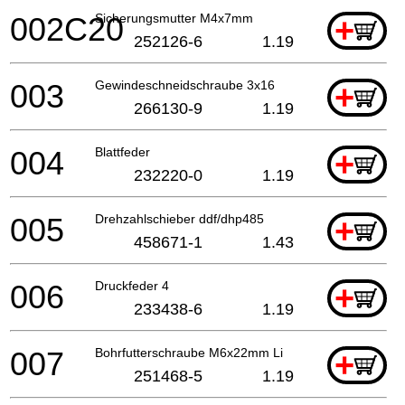
002C20
Sicherungsmutter M4x7mm
+
252126-6
1.19
003
Gewindeschneidschraube 3x16
+
266130-9
1.19
004
Blattfeder
+
232220-0
1.19
005
Drehzahlschieber ddf/dhp485
+
458671-1
1.43
006
Druckfeder 4
+
233438-6
1.19
007
Bohrfutterschraube M6x22mm Li
+
251468-5
1.19