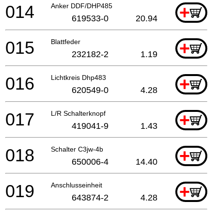
014
Anker DDF/DHP485
+
619533-0
20.94
015
Blattfeder
+
232182-2
1.19
016
Lichtkreis Dhp483
+
620549-0
4.28
017
L/R Schalterknopf
+
419041-9
1.43
018
Schalter C3jw-4b
+
650006-4
14.40
019
Anschlusseinheit
+
643874-2
4.28