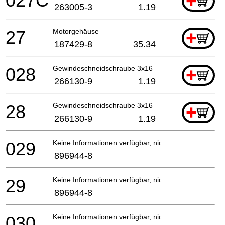
027C
+
263005-3
1.19
27
Motorgehäuse
+
187429-8
35.34
028
Gewindeschneidschraube 3x16
+
266130-9
1.19
28
Gewindeschneidschraube 3x16
+
266130-9
1.19
029
Keine Informationen verfügbar, nicht bestellbar
896944-8
29
Keine Informationen verfügbar, nicht bestellbar
896944-8
030
Keine Informationen verfügbar, nicht bestellbar