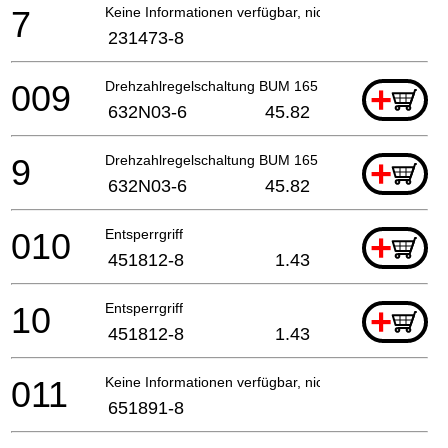
7
Keine Informationen verfügbar, nicht bestellbar
231473-8
009
Drehzahlregelschaltung BUM 165 A
+
632N03-6
45.82
9
Drehzahlregelschaltung BUM 165 A
+
632N03-6
45.82
010
Entsperrgriff
+
451812-8
1.43
10
Entsperrgriff
+
451812-8
1.43
011
Keine Informationen verfügbar, nicht bestellbar
651891-8