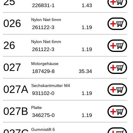
25
+
226831-1
1.43
026
Nylon Niet 6mm
+
261122-3
1.19
26
Nylon Niet 6mm
+
261122-3
1.19
027
Motorgehäuse
+
187429-8
35.34
027A
Sechskantmutter M4
+
931102-0
1.19
027B
Platte
+
346275-0
1.19
Gummistift 6