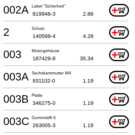
002A
Label "Sicherheit"
+
819948-3
2.86
2
Schutz
+
140599-4
4.28
003
Motorgehäuse
+
187429-8
35.34
003A
Sechskantmutter M4
+
931102-0
1.19
003B
Platte
+
346275-0
1.19
003C
Gummistift 6
+
263005-3
1.19