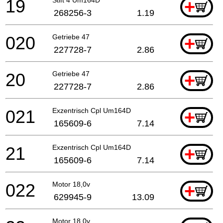
19
+
268256-3
1.19
020
Getriebe 47
+
227728-7
2.86
20
Getriebe 47
+
227728-7
2.86
021
Exzentrisch Cpl Um164D
+
165609-6
7.14
21
Exzentrisch Cpl Um164D
+
165609-6
7.14
022
Motor 18,0v
+
629945-9
13.09
Motor 18,0v