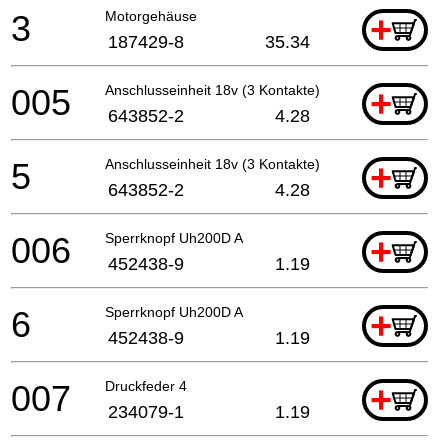
3
Motorgehäuse
+
187429-8
35.34
005
Anschlusseinheit 18v (3 Kontakte)
+
643852-2
4.28
5
Anschlusseinheit 18v (3 Kontakte)
+
643852-2
4.28
006
Sperrknopf Uh200D A
+
452438-9
1.19
6
Sperrknopf Uh200D A
+
452438-9
1.19
007
Druckfeder 4
+
234079-1
1.19