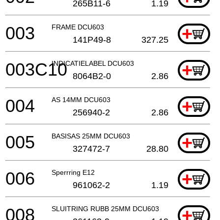
265B11-6
1.19
003
FRAME DCU603
+
141P49-8
327.25
003C10
INDICATIELABEL DCU603
+
8064B2-0
2.86
004
AS 14MM DCU603
+
256940-2
2.86
005
BASISAS 25MM DCU603
+
327472-7
28.80
006
Sperrring E12
+
961062-2
1.19
008
SLUITRING RUBB 25MM DCU603
+