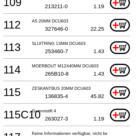
109
+
213211-0
1.19
112
AS 20MM DCU603
+
327646-0
22.25
113
SLUITRING 13MM DCU603
+
253460-7
1.43
114
MOERBOUT M12X40MM DCU603
+
265B10-8
1.43
115
ZESKANTBUS 20MM DCU603
+
136835-4
45.82
115C10
Gummistift 4
+
263027-3
1.19
Keine Informationen verfügbar, nicht bestellbar