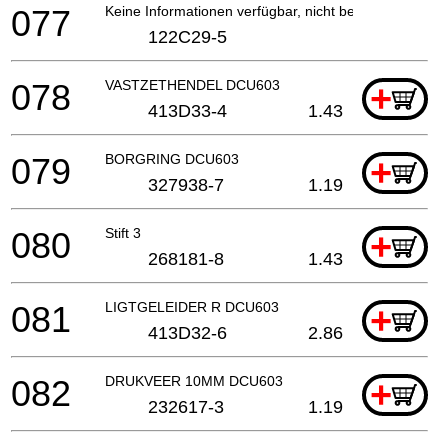
077
Keine Informationen verfügbar, nicht bestellbar
122C29-5
078
VASTZETHENDEL DCU603
+
413D33-4
1.43
079
BORGRING DCU603
+
327938-7
1.19
080
Stift 3
+
268181-8
1.43
081
LIGTGELEIDER R DCU603
+
413D32-6
2.86
082
DRUKVEER 10MM DCU603
+
232617-3
1.19