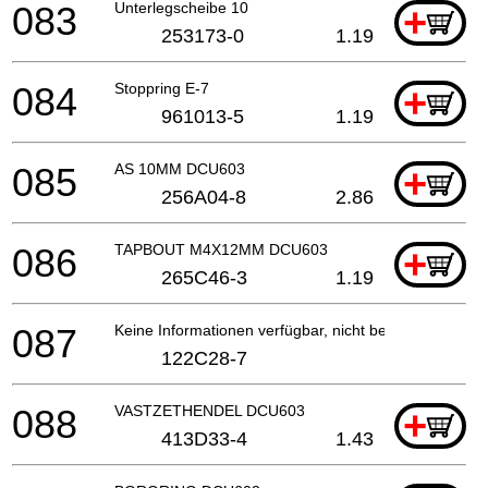
083
Unterlegscheibe 10
+
253173-0
1.19
084
Stoppring E-7
+
961013-5
1.19
085
AS 10MM DCU603
+
256A04-8
2.86
086
TAPBOUT M4X12MM DCU603
+
265C46-3
1.19
087
Keine Informationen verfügbar, nicht bestellbar
122C28-7
088
VASTZETHENDEL DCU603
+
413D33-4
1.43