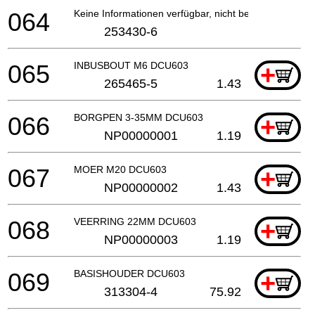
064
Keine Informationen verfügbar, nicht bestellbar
253430-6
065
INBUSBOUT M6 DCU603
+
265465-5
1.43
066
BORGPEN 3-35MM DCU603
+
NP00000001
1.19
067
MOER M20 DCU603
+
NP00000002
1.43
068
VEERRING 22MM DCU603
+
NP00000003
1.19
069
BASISHOUDER DCU603
+
313304-4
75.92