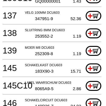
GQ00000001
1.43
137
VELG 100MM DCU603
+
347951-9
52.36
138
SLUITRING 8MM DCU603
+
253552-2
1.19
139
MOER M8 DCU603
+
252309-8
1.19
145
SCHAKELKAST DCU603
+
183X90-3
15.71
145C10
LABEL WAARSCHUW DCU603
+
8065A9-5
2.86
146
SCHAKELCIRCUIT DCU603
+