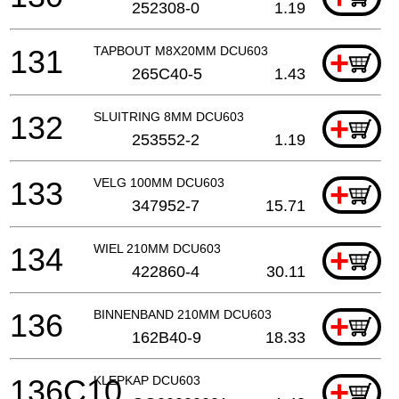
252308-0
1.19
131
TAPBOUT M8X20MM DCU603
+
265C40-5
1.43
132
SLUITRING 8MM DCU603
+
253552-2
1.19
133
VELG 100MM DCU603
+
347952-7
15.71
134
WIEL 210MM DCU603
+
422860-4
30.11
136
BINNENBAND 210MM DCU603
+
162B40-9
18.33
136C10
KLEPKAP DCU603
+