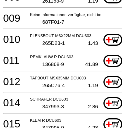
261163-9
1.19
009
Keine Informationen verfügbar, nicht bestellbar
687F01-7
010
FLENSBOUT M6X22MM DCU603
+
265D23-1
1.43
011
REMKLAUW R DCU603
+
136868-9
41.89
012
TAPBOUT M5X35MM DCU603
+
265C76-4
1.19
014
SCHRAPER DCU603
+
347993-3
2.86
015
KLEM R DCU603
+
347995-9
4.28