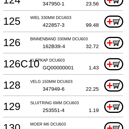
+
347950-1
23.56
125
WIEL 330MM DCU603
+
422857-3
99.48
126
BINNENBAND 330MM DCU603
+
162B39-4
32.72
126C10
KLEPKAP DCU603
+
GQ00000001
1.43
128
VELG 150MM DCU603
+
347949-6
22.25
129
SLUITRING 6MM DCU603
+
253551-4
1.19
130
MOER M6 DCU603
+