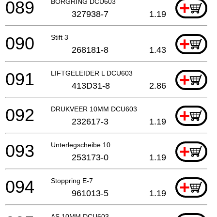
089
BORGRING DCU603
+
327938-7
1.19
090
Stift 3
+
268181-8
1.43
091
LIFTGELEIDER L DCU603
+
413D31-8
2.86
092
DRUKVEER 10MM DCU603
+
232617-3
1.19
093
Unterlegscheibe 10
+
253173-0
1.19
094
Stoppring E-7
+
961013-5
1.19
AS 10MM DCU603