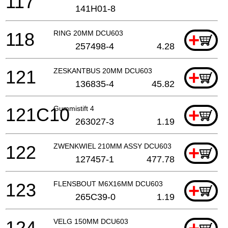
117
141H01-8
118
RING 20MM DCU603
+
257498-4
4.28
121
ZESKANTBUS 20MM DCU603
+
136835-4
45.82
121C10
Gummistift 4
+
263027-3
1.19
122
ZWENKWIEL 210MM ASSY DCU603
+
127457-1
477.78
123
FLENSBOUT M6X16MM DCU603
+
265C39-0
1.19
124
VELG 150MM DCU603