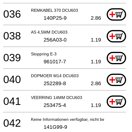
036
REMKABEL 370 DCU603
+
140P25-9
2.86
038
AS 4,5MM DCU603
+
256A03-0
1.19
039
Stoppring E-3
+
961017-7
1.19
040
DOPMOER M14 DCU603
+
252289-8
2.86
041
VEERRING 14MM DCU603
+
253475-4
1.19
042
Keine Informationen verfügbar, nicht bestellbar
141G99-9