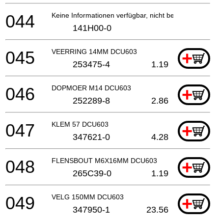
044
Keine Informationen verfügbar, nicht bestellbar
141H00-0
045
VEERRING 14MM DCU603
+
253475-4
1.19
046
DOPMOER M14 DCU603
+
252289-8
2.86
047
KLEM 57 DCU603
+
347621-0
4.28
048
FLENSBOUT M6X16MM DCU603
+
265C39-0
1.19
049
VELG 150MM DCU603
+
347950-1
23.56