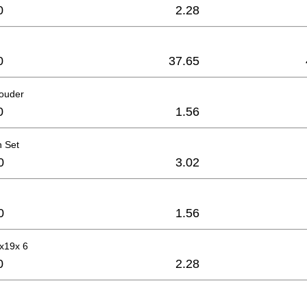
0
2.28
0
37.65
houder
0
1.56
n Set
0
3.02
0
1.56
6x19x 6
0
2.28