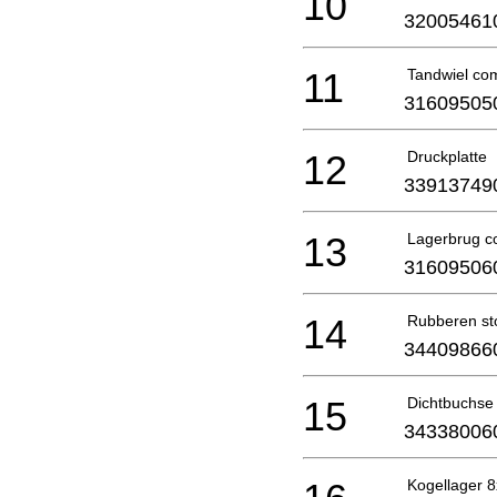
10
32005461
11
Tandwiel com
31609505
12
Druckplatte
33913749
13
Lagerbrug c
31609506
14
Rubberen st
34409866
15
Dichtbuchse
34338006
Kogellager 