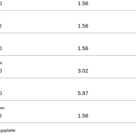
0
1.56
0
1.56
0
1.56
l.
0
3.02
0
5.87
oer
0
1.56
ngsplatte