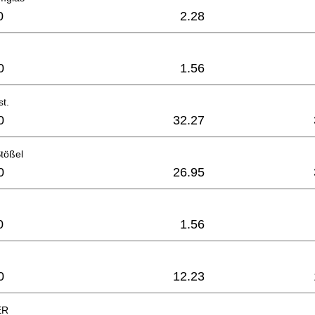
0
2.28
0
1.56
st.
0
32.27
tößel
0
26.95
0
1.56
0
12.23
ER