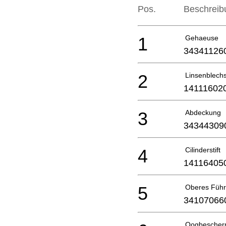
Pos.
Beschreib
1
Gehaeuse
34341126
2
Linsenblech
14111602
3
Abdeckung
34344309
4
Cilinderstift
14116405
5
Oberes Führ
34107066
Oogbescher