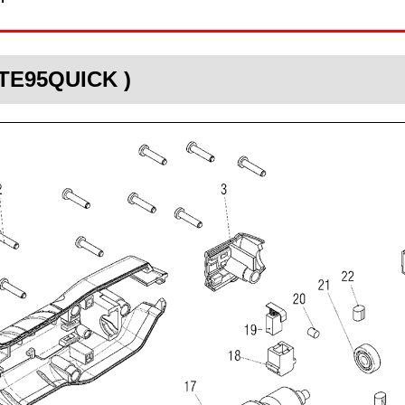
STE95QUICK )