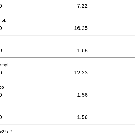
0
7.22
pl.
0
16.25
0
1.68
ompl..
0
12.23
op
0
1.56
0
1.56
8x22x 7