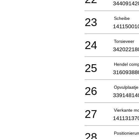
34409142
23
Scheibe
14115001
24
Torsieveer
34202218
25
Hendel comp
31609388
26
Opvulplaatje
33914814
27
Vierkante m
14113137
28
Positionieru