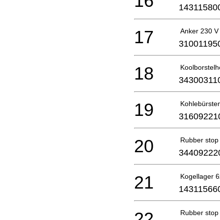
16
14311580
17
Anker 230 V
31001195
18
Koolborstel
34300311
19
Kohlebürste
31609221
20
Rubber stop
34409222
21
Kogellager 
14311566
22
Rubber stop