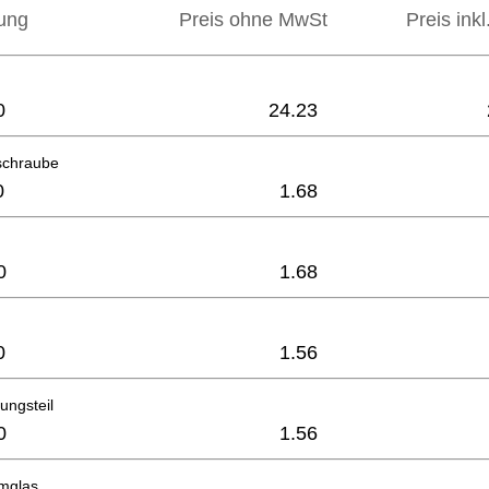
ung
Preis ohne MwSt
Preis ink
0
24.23
schraube
0
1.68
0
1.68
0
1.56
ungsteil
0
1.56
mglas