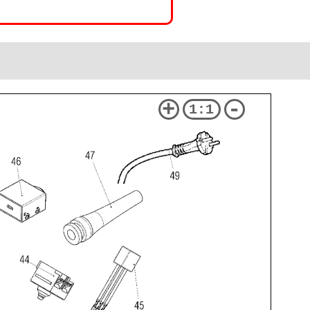
+
-
1:1