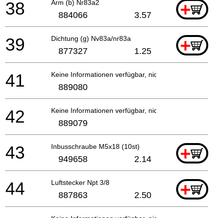
38
Arm (b) Nr83a2
+
884066
3.57
39
Dichtung (g) Nv83a/nr83a
+
877327
1.25
41
Keine Informationen verfügbar, nicht bestellbar
889080
42
Keine Informationen verfügbar, nicht bestellbar
889079
43
Inbusschraube M5x18 (10st)
+
949658
2.14
44
Luftstecker Npt 3/8
+
887863
2.50