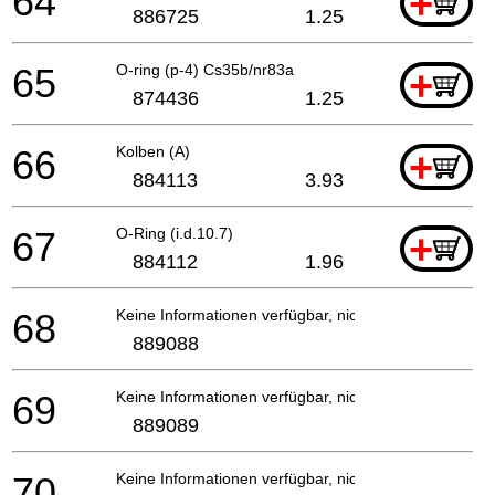
64
+
886725
1.25
65
O-ring (p-4) Cs35b/nr83a
+
874436
1.25
66
Kolben (A)
+
884113
3.93
67
O-Ring (i.d.10.7)
+
884112
1.96
68
Keine Informationen verfügbar, nicht bestellbar
889088
69
Keine Informationen verfügbar, nicht bestellbar
889089
70
Keine Informationen verfügbar, nicht bestellbar