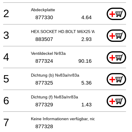
2
Abdeckplatte
+
877330
4.64
3
HEX.SOCKET HD.BOLT M6X25 W/WASHER
+
883507
2.93
4
Ventildeckel Nr83a
+
877324
90.16
5
Dichtung (b) Nv83a/nr83a
+
877325
5.36
6
Dichtung (f) Nv83a/nr83a
+
877329
1.43
7
Keine Informationen verfügbar, nicht bestellbar
877328