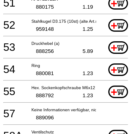
51
+
880175
1.19
52
Stahlkugel D3.175 (10st) (alte Art.nr.939270) Wh1
+
959148
1.25
53
Druckhebel (a)
+
888256
5.89
54
Ring
+
880081
1.23
55
Hex. Sockenkopfschraube M6x12
+
888792
1.23
57
Keine Informationen verfügbar, nicht bestellbar
889096
Ventilschutz