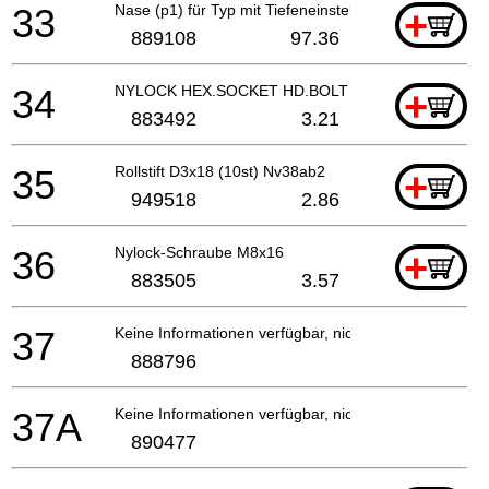
33
Nase (p1) für Typ mit Tiefeneinstellung
+
889108
97.36
34
NYLOCK HEX.SOCKET HD.BOLT M8X22
+
883492
3.21
35
Rollstift D3x18 (10st) Nv38ab2
+
949518
2.86
36
Nylock-Schraube M8x16
+
883505
3.57
37
Keine Informationen verfügbar, nicht bestellbar
888796
37A
Keine Informationen verfügbar, nicht bestellbar
890477