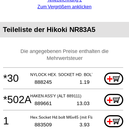
Zum Vergrößern anklicken
Teileliste der Hikoki NR83A5
Die angegebenen Preise enthalten die
Mehrwertsteuer
*30
NYLOCK HEX. SOCKET HD. BOLT M6X18
+
888245
1.19
*502A
HAKEN ASS'Y (ALT 889111)
+
889661
13.03
1
Hex.Socket Hd.bolt M6x45 (mit Flansch)
+
883509
3.93