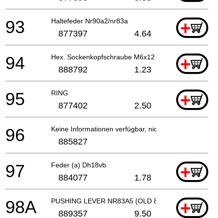
93
Haltefeder Nr90a2/nr83a
+
877397
4.64
94
Hex. Sockenkopfschraube M6x12
+
888792
1.23
95
RING
+
877402
2.50
96
Keine Informationen verfügbar, nicht bestellbar
885827
97
Feder (a) Dh18vb
+
884077
1.78
98A
PUSHING LEVER NR83A5 (OLD 889125)
+
889357
9.50