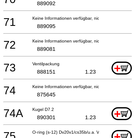
889092
71
Keine Informationen verfügbar, nicht bestellbar
889095
72
Keine Informationen verfügbar, nicht bestellbar
889081
73
Ventilpackung
+
888151
1.23
74
Keine Informationen verfügbar, nicht bestellbar
875645
74A
Kugel D7.2
+
890301
1.23
75
O-ring (s-12) Dv20v1/cs35b/u.a. Vb16y
+