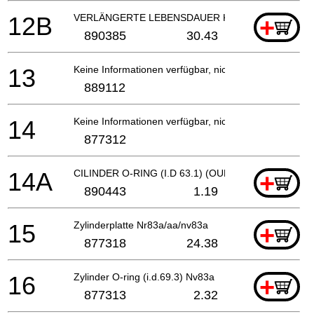
12B
VERLÄNGERTE LEBENSDAUER KOLBENASS'Y SET (
+
890385
30.43
13
Keine Informationen verfügbar, nicht bestellbar
889112
14
Keine Informationen verfügbar, nicht bestellbar
877312
14A
CILINDER O-RING (I.D 63.1) (OUD 877312)
+
890443
1.19
15
Zylinderplatte Nr83a/aa/nv83a
+
877318
24.38
16
Zylinder O-ring (i.d.69.3) Nv83a
+
877313
2.32