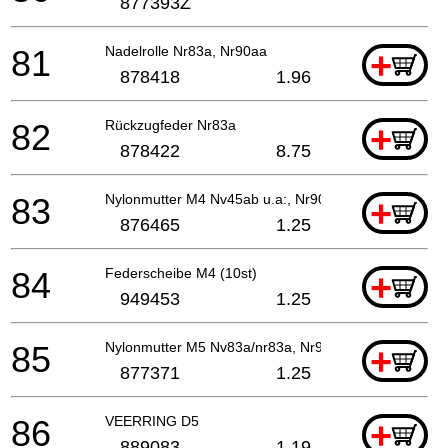
877393Z
81
Nadelrolle Nr83a, Nr90aa
+
878418
1.96
82
Rückzugfeder Nr83a
+
878422
8.75
83
Nylonmutter M4 Nv45ab u.a:, Nr90aa
+
876465
1.25
84
Federscheibe M4 (10st)
+
949453
1.25
85
Nylonmutter M5 Nv83a/nr83a, Nr90aa
+
877371
1.25
86
VEERRING D5
+
889083
1.19