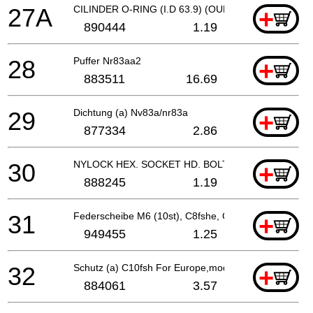
27A
CILINDER O-RING (I.D 63.9) (OUD 877315)
+
890444
1.19
28
Puffer Nr83aa2
+
883511
16.69
29
Dichtung (a) Nv83a/nr83a
+
877334
2.86
30
NYLOCK HEX. SOCKET HD. BOLT M6X18
+
888245
1.19
31
Federscheibe M6 (10st), C8fshe, C8fse, Cg18dal, C
+
949455
1.25
32
Schutz (a) C10fsh For Europe,model (s)
+
884061
3.57