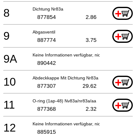
8
Dichtung Nr83a
+
877854
2.86
9
Abgasventil
+
887774
3.75
9A
Keine Informationen verfügbar, nicht bestellbar
890442
10
Abdeckkappe Mit Dichtung Nr83a (inkl.pos.nr.9a) I
+
877307
29.62
11
O-ring (1ap-48) Nv83a/nr83a/aa
+
877368
2.32
12
Keine Informationen verfügbar, nicht bestellbar
885915