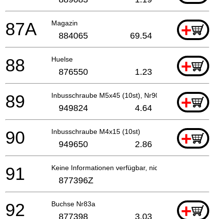
87A
Magazin
+
884065
69.54
88
Huelse
+
876550
1.23
89
Inbusschraube M5x45 (10st), Nr90aa
+
949824
4.64
90
Inbusschraube M4x15 (10st)
+
949650
2.86
91
Keine Informationen verfügbar, nicht bestellbar
877396Z
92
Buchse Nr83a
+
877398
3.03