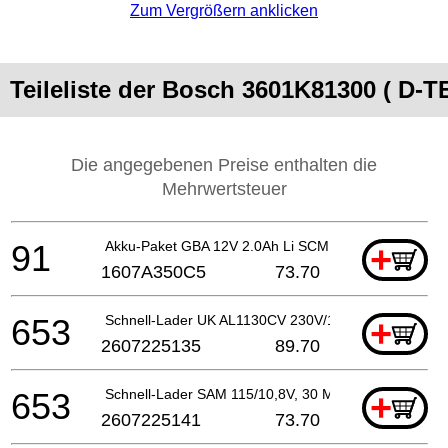
Zum Vergrößern anklicken
Teileliste der Bosch 3601K81300 ( D-T
Die angegebenen Preise enthalten die
Mehrwertsteuer
91
Akku-Paket GBA 12V 2.0Ah Li SCM
+
1607A350C5
73.70
653
Schnell-Lader UK AL1130CV 230V/12V/3A
+
2607225135
89.70
653
Schnell-Lader SAM 115/10,8V, 30 MIN.
+
2607225141
73.70