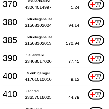
370
Linsenschraube
+
43064014997
1.24
380
Getriebegehäuse
+
31508102004
94.14
385
Getriebegehäuse
+
31508102013
570.94
390
Klauenwelle
+
33408017000
77.45
400
Rillenkugellager
+
41701010010
9.12
410
Zahnrad
+
33657016005
44.79
Nadellager