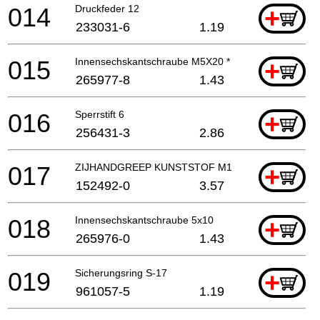
014
Druckfeder 12
+
233031-6
1.19
015
Innensechskantschraube M5X20 *
+
265977-8
1.43
016
Sperrstift 6
+
256431-3
2.86
017
ZIJHANDGREEP KUNSTSTOF M12
+
152492-0
3.57
018
Innensechskantschraube 5x10
+
265976-0
1.43
019
Sicherungsring S-17
+
961057-5
1.19