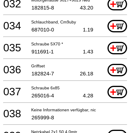
032
+
182815-8
43.20
034
Schlauchband, Cm9uby
+
687010-0
1.19
035
Schraube 5X70 *
+
911691-1
1.43
036
Griffset
+
182824-7
26.18
037
Schraube 6x85
+
265016-4
4.28
038
Keine Informationen verfügbar, nicht bestellbar
265999-8
Netzkabel 2x1.50 4.0mtr