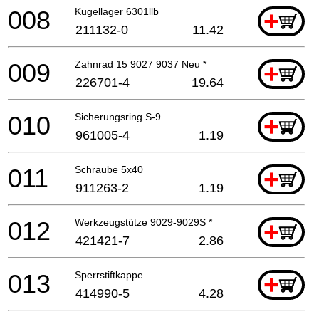
008
Kugellager 6301llb
+
211132-0
11.42
009
Zahnrad 15 9027 9037 Neu *
+
226701-4
19.64
010
Sicherungsring S-9
+
961005-4
1.19
011
Schraube 5x40
+
911263-2
1.19
012
Werkzeugstütze 9029-9029S *
+
421421-7
2.86
013
Sperrstiftkappe
+
414990-5
4.28