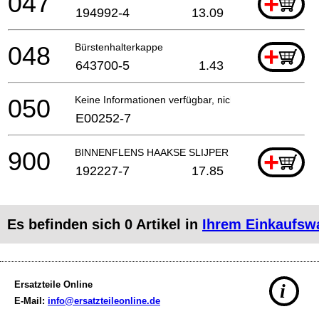
047
+
194992-4
13.09
048
Bürstenhalterkappe
+
643700-5
1.43
050
Keine Informationen verfügbar, nicht bestellbar
E00252-7
900
BINNENFLENS HAAKSE SLIJPER "SUPER"
+
192227-7
17.85
Es befinden sich
0
Artikel in
Ihrem Einkaufsw
Ersatzteile Online
i
E-Mail:
info@ersatzteileonline.de