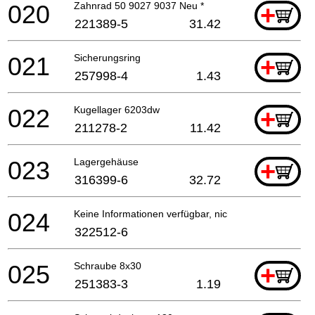
020
Zahnrad 50 9027 9037 Neu *
+
221389-5
31.42
021
Sicherungsring
+
257998-4
1.43
022
Kugellager 6203dw
+
211278-2
11.42
023
Lagergehäuse
+
316399-6
32.72
024
Keine Informationen verfügbar, nicht bestellbar
322512-6
025
Schraube 8x30
+
251383-3
1.19