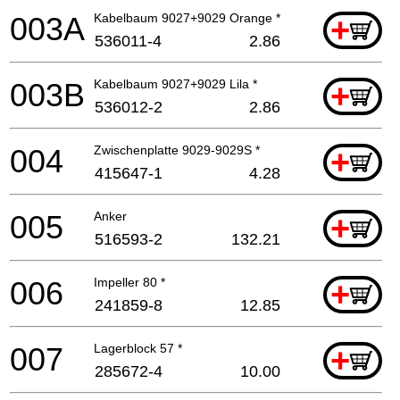
003A
Kabelbaum 9027+9029 Orange *
+
536011-4
2.86
003B
Kabelbaum 9027+9029 Lila *
+
536012-2
2.86
004
Zwischenplatte 9029-9029S *
+
415647-1
4.28
005
Anker
+
516593-2
132.21
006
Impeller 80 *
+
241859-8
12.85
007
Lagerblock 57 *
+
285672-4
10.00