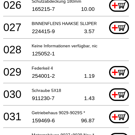
026
Schutzabdeckung 180mm
+
165215-7
10.00
027
BINNENFLENS HAAKSE SLIJPER EN SLEUVENZAA
+
224415-9
3.57
028
Keine Informationen verfügbar, nicht bestellbar
125052-1
029
Federkeil 4
+
254001-2
1.19
030
Schraube 5X18
+
911230-7
1.43
031
Getriebehaus 9029-9029S *
+
159469-6
96.87
Motorgehäuse 9027+9029 Neu *