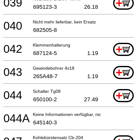
039
+
695123-3
26.18
040
Nicht mehr lieferbar, kein Ersatz
682505-8
042
Klemmenhalterung
+
687124-5
1.19
043
Gewindebohrer 4x18
+
265A48-7
1.19
044
Schalter Tg08
+
650100-2
27.49
044A
Keine Informationen verfügbar, nicht bestellbar
645140-3
Kohlebürstensatz Cb-204