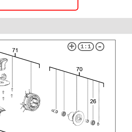
+
-
1:1