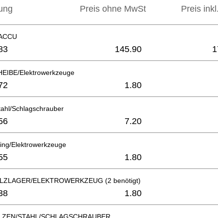
ung
Preis ohne MwSt
Preis ink
 ACCU
83
145.90
1
EIBE/Elektrowerkzeuge
72
1.80
tahl/Schlagschrauber
56
7.20
ing/Elektrowerkzeuge
55
1.80
LZLAGER/ELEKTROWERKZEUG (2 benötigt)
38
1.80
LZEN/STAHL/SCHLAGSCHRAUBER