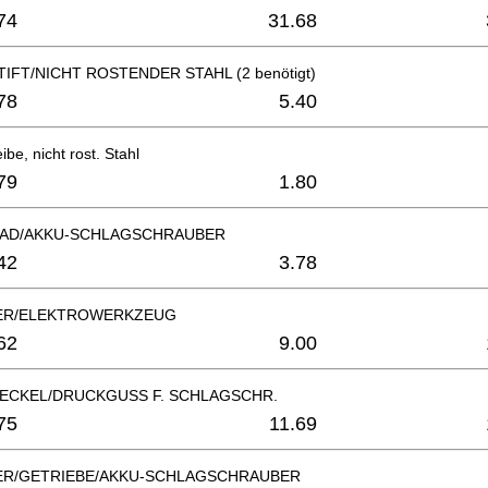
74
31.68
IFT/NICHT ROSTENDER STAHL (2 benötigt)
78
5.40
be, nicht rost. Stahl
79
1.80
AD/AKKU-SCHLAGSCHRAUBER
42
3.78
ER/ELEKTROWERKZEUG
62
9.00
ECKEL/DRUCKGUSS F. SCHLAGSCHR.
75
11.69
R/GETRIEBE/AKKU-SCHLAGSCHRAUBER