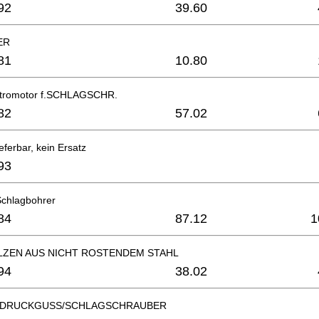
92
39.60
ER
81
10.80
ektromotor f.SCHLAGSCHR.
82
57.02
eferbar, kein Ersatz
93
chlagbohrer
84
87.12
1
ZEN AUS NICHT ROSTENDEM STAHL
94
38.02
/DRUCKGUSS/SCHLAGSCHRAUBER