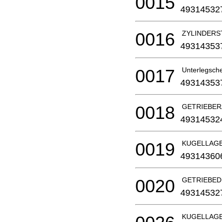
0015
49314532
0016
ZYLINDERST
49314353
0017
Unterlegschei
49314353
0018
GETRIEBER
49314532
0019
KUGELLAG
49314360
0020
GETRIEBED
49314532
KUGELLAGE