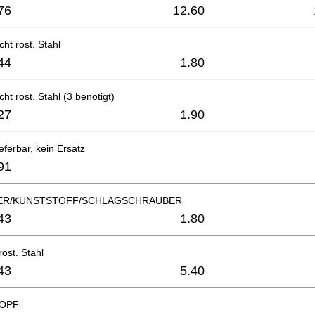
76
12.60
ht rost. Stahl
44
1.80
ht rost. Stahl (3 benötigt)
27
1.90
eferbar, kein Ersatz
91
ER/KUNSTSTOFF/SCHLAGSCHRAUBER
43
1.80
rost. Stahl
43
5.40
OPF