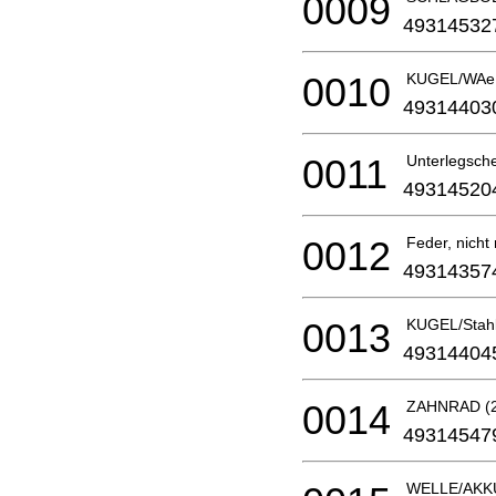
0009
49314532
0010
KUGEL/WA
49314403
0011
Unterlegschei
49314520
0012
Feder, nicht 
49314357
0013
KUGEL/Stahl
49314404
0014
ZAHNRAD (2 
49314547
WELLE/AK