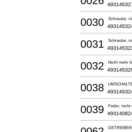
0026
49314532
0030
Schraube, nic
49314532
0031
Schraube, nic
49314532
0032
Nicht mehr li
49314532
0038
UMSCHALT
49314532
0039
Feder, nicht 
49314082
0062
GETRIEBEK