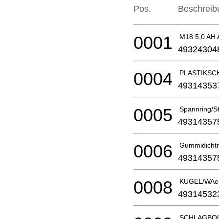
Pos.
Beschreib
0001
M18 5,0 AH
49324304
0004
PLASTIKSCH
49314353
0005
Spannring/S
49314357
0006
Gummidichtr
49314357
0008
KUGEL/WAe
49314532
SCHLAGBO