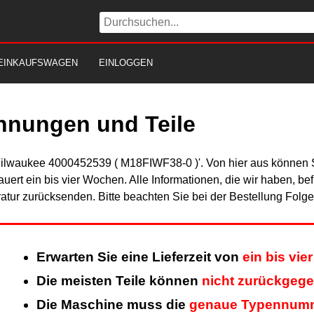
EINKAUFSWAGEN
EINLOGGEN
hnungen und Teile
Milwaukee 4000452539 ( M18FIWF38-0 )'. Von hier aus können Sie
uert ein bis vier Wochen. Alle Informationen, die wir haben, be
tur zurücksenden. Bitte beachten Sie bei der Bestellung Folg
Erwarten Sie eine Lieferzeit von
ein bis vi
Die meisten Teile können
nicht zurückgeg
Die Maschine muss die
genaue Typennum