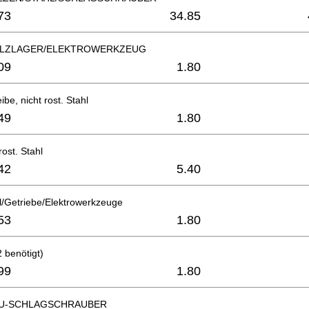
73
34.85
eLZLAGER/ELEKTROWERKZEUG
09
1.80
be, nicht rost. Stahl
49
1.80
rost. Stahl
42
5.40
/Getriebe/Elektrowerkzeuge
53
1.80
benötigt)
99
1.80
KU-SCHLAGSCHRAUBER