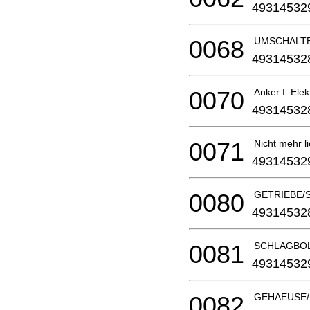
49314532
0068
UMSCHALT
49314532
0070
Anker f. El
49314532
0071
Nicht mehr li
49314532
0080
GETRIEBE/S
49314532
0081
SCHLAGBOL
49314532
0082
GEHAEUSE